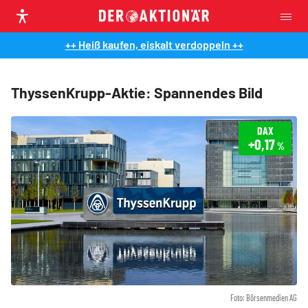
++ Heiß kaufen, eiskalt verdoppeln ++
ThyssenKrupp-Aktie: Spannendes Bild
DAX
+0,17
%
Foto: Börsenmedien AG