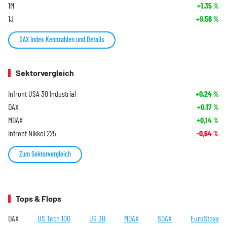
1M
+1,35
%
1J
+9,56
%
DAX Index Kennzahlen und Details
Sektorvergleich
Infront USA 30 Industrial
+0,24
%
DAX
+0,17
%
MDAX
+0,14
%
Infront Nikkei 225
-0,64
%
Zum Sektorvergleich
Tops & Flops
DAX
US Tech 100
US 30
MDAX
SDAX
EuroStoxx