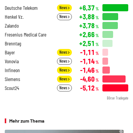
+6,37
Deutsche Telekom
News
%
+3,88
Henkel Vz.
News
%
+3,78
Zalando
%
+2,66
Fresenius Medical Care
%
+2,51
Brenntag
%
-1,11
Bayer
News
%
-1,14
Vonovia
News
%
-1,46
Infineon
News
%
-4,60
Siemens
News
%
-5,12
Scout24
News
%
Börse: Tradegate
Mehr zum Thema