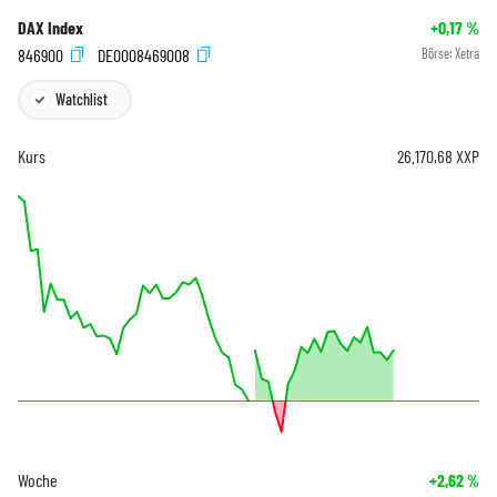
DAX Index
+0,17
%
846900
DE0008469008
Börse:
Xetra
Watchlist
Kurs
26.170,68
XXP
Woche
+2,62
%