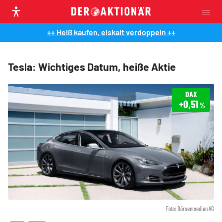
++ Heiß kaufen, eiskalt verdoppeln ++
Tesla: Wichtiges Datum, heiße Aktie
DAX
+0,51
%
Foto: Börsenmedien AG