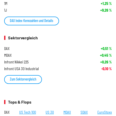
1M
+1,25
%
1J
+9,26
%
DAX Index Kennzahlen und Details
Sektorvergleich
DAX
+0,51
%
MDAX
+0,45
%
Infront Nikkei 225
+0,26
%
Infront USA 30 Industrial
-0,10
%
Zum Sektorvergleich
Tops & Flops
DAX
US Tech 100
US 30
MDAX
SDAX
EuroStoxx