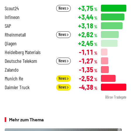
+3,75
Scout24
News
%
+3,44
Infineon
%
+3,18
SAP
%
+2,62
Rheinmetall
News
%
+2,45
Qiagen
%
-1,11
Heidelberg Materials
%
-1,27
Deutsche Telekom
News
%
-1,35
Zalando
%
-2,52
Munich Re
News
%
-4,38
Daimler Truck
News
%
Börse: Tradegate
Mehr zum Thema