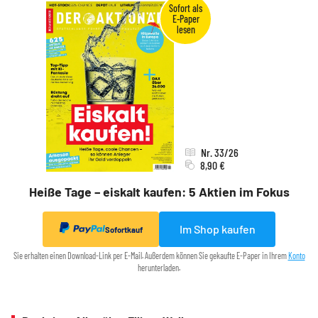
Nr. 33/26
8,90 €
Heiße Tage – eiskalt kaufen: 5 Aktien im Fokus
Im Shop kaufen
Sofortkauf
Sie erhalten einen Download-Link per E-Mail. Außerdem können Sie gekaufte E-Paper in Ihrem
Konto
herunterladen.