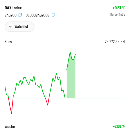
DAX Index
+0,51
%
846900
DE0008469008
Börse:
Xetra
Watchlist
Kurs
26.272,35
Pkt
Woche
+2,06
%