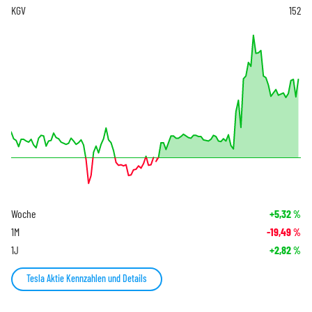
KGV
152
Woche
+5,32
%
1M
-19,49
%
1J
+2,82
%
Tesla Aktie Kennzahlen und Details