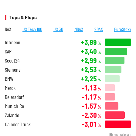
Tops & Flops
DAX
US Tech 100
US 30
MDAX
SDAX
EuroStoxx
+3,99
Infineon
%
+3,40
SAP
%
+2,99
Scout24
%
+2,53
Siemens
%
+2,25
BMW
%
-1,13
Merck
%
-1,17
Beiersdorf
%
-1,57
Munich Re
%
-2,30
Zalando
%
-3,01
Daimler Truck
%
Börse: Tradegate