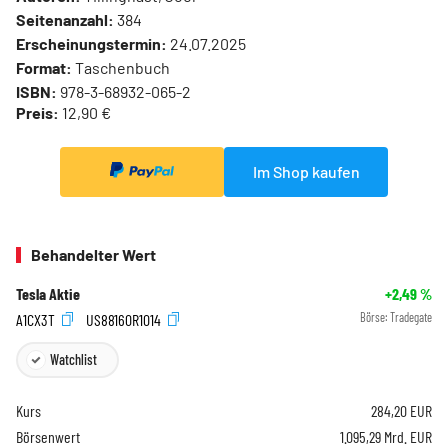
Seitenanzahl:
384
Erscheinungstermin:
24.07.2025
Format:
Taschenbuch
ISBN:
978-3-68932-065-2
Preis:
12,90 €
Im Shop kaufen
Behandelter Wert
Tesla Aktie
+2,49
%
A1CX3T
US88160R1014
Börse:
Tradegate
Watchlist
Kurs
284,20
EUR
Börsenwert
1.095,29 Mrd. EUR