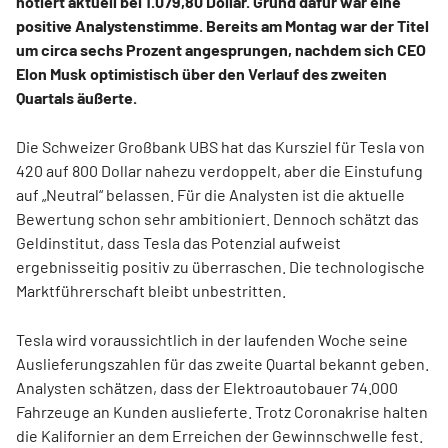
notiert aktuell bei 1.079,80 Dollar. Grund dafür war eine
positive Analystenstimme. Bereits am Montag war der Titel
um circa sechs Prozent angesprungen, nachdem sich CEO
Elon Musk optimistisch über den Verlauf des zweiten
Quartals äußerte.
Die Schweizer Großbank UBS hat das Kursziel für Tesla von
420 auf 800 Dollar nahezu verdoppelt, aber die Einstufung
auf „Neutral“ belassen. Für die Analysten ist die aktuelle
Bewertung schon sehr ambitioniert. Dennoch schätzt das
Geldinstitut, dass Tesla das Potenzial aufweist
ergebnisseitig positiv zu überraschen. Die technologische
Marktführerschaft bleibt unbestritten.
Tesla wird voraussichtlich in der laufenden Woche seine
Auslieferungszahlen für das zweite Quartal bekannt geben.
Analysten schätzen, dass der Elektroautobauer 74.000
Fahrzeuge an Kunden auslieferte. Trotz Coronakrise halten
die Kalifornier an dem Erreichen der Gewinnschwelle fest.