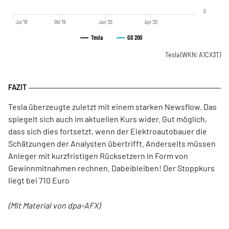
0
Jul '19
Okt '19
Jan '20
Apr '20
Tesla
GD 200
Tesla
(WKN: A1CX3T)
Tesla überzeugte zuletzt mit einem starken Newsflow. Das
spiegelt sich auch im aktuellen Kurs wider. Gut möglich,
dass sich dies fortsetzt, wenn der Elektroautobauer die
Schätzungen der Analysten übertrifft. Anderseits müssen
Anleger mit kurzfristigen Rücksetzern in Form von
Gewinnmitnahmen rechnen. Dabeibleiben! Der Stoppkurs
liegt bei 710 Euro
(Mit Material von dpa-AFX)