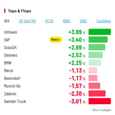
Tops & Flops
DAX
US Tech 100
US 30
MDAX
SDAX
EuroStoxx
+3,99
Infineon
%
+3,40
SAP
News
%
+2,99
Scout24
%
+2,53
Siemens
%
+2,25
BMW
%
-1,13
Merck
%
-1,17
Beiersdorf
%
-1,57
Munich Re
%
-2,30
Zalando
%
-3,01
Daimler Truck
%
Börse: Tradegate