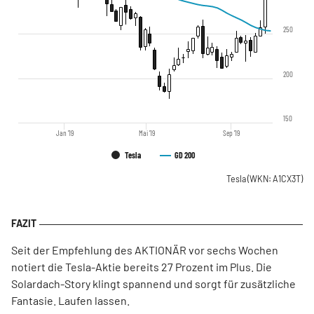
250
200
150
Jan '19
Mai '19
Sep '19
Tesla
GD 200
Tesla
(WKN: A1CX3T)
Seit der Empfehlung des AKTIONÄR vor sechs Wochen
notiert die Tesla-Aktie bereits 27 Prozent im Plus. Die
Solardach-Story klingt spannend und sorgt für zusätzliche
Fantasie. Laufen lassen.