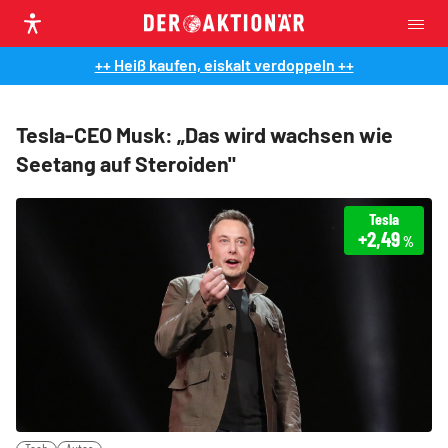
++ Heiß kaufen, eiskalt verdoppeln ++
Tesla-CEO Musk: „Das wird wachsen wie
Seetang auf Steroiden"
Tesla
+2,49
%