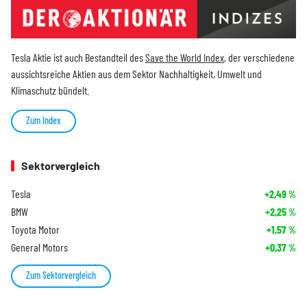
Tesla Aktie ist auch Bestandteil des
Save the World Index
, der verschiedene
aussichtsreiche Aktien aus dem Sektor Nachhaltigkeit, Umwelt und
Klimaschutz bündelt.
Zum Index
Sektorvergleich
Tesla
+2,49
%
BMW
+2,25
%
Toyota Motor
+1,57
%
General Motors
+0,37
%
Zum Sektorvergleich