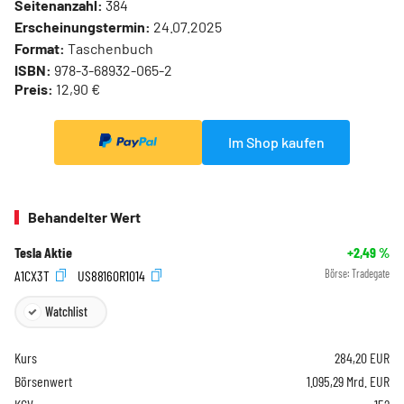
Seitenanzahl:
384
Erscheinungstermin:
24.07.2025
Format:
Taschenbuch
ISBN:
978-3-68932-065-2
Preis:
12,90 €
Im Shop kaufen
Behandelter Wert
Tesla Aktie
+2,49
%
A1CX3T
US88160R1014
Börse:
Tradegate
Watchlist
Kurs
284,20
EUR
Börsenwert
1.095,29 Mrd. EUR