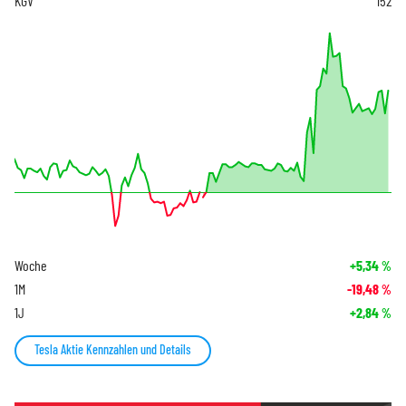
KGV
152
Woche
+5,34
%
1M
-19,48
%
1J
+2,84
%
Tesla Aktie Kennzahlen und Details