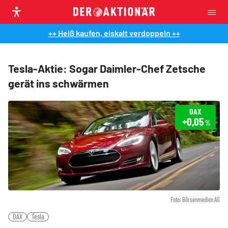
++ Heiß kaufen, eiskalt verdoppeln ++
Tesla-Aktie: Sogar Daimler-Chef Zetsche
gerät ins schwärmen
DAX
+0,05
%
Foto: Börsenmedien AG
DAX
Tesla