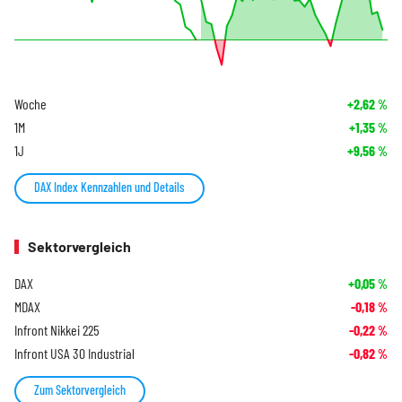
Woche
+2,62
%
1M
+1,35
%
1J
+9,56
%
DAX Index Kennzahlen und Details
Sektorvergleich
DAX
+0,05
%
MDAX
-0,18
%
Infront Nikkei 225
-0,22
%
Infront USA 30 Industrial
-0,82
%
Zum Sektorvergleich