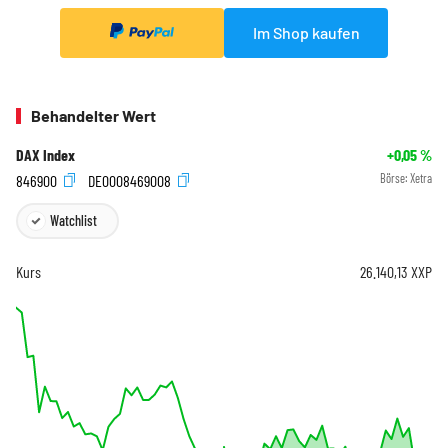
Im Shop kaufen
Behandelter Wert
DAX Index
+0,05
%
846900
DE0008469008
Börse:
Xetra
Watchlist
Kurs
26.140,13
XXP