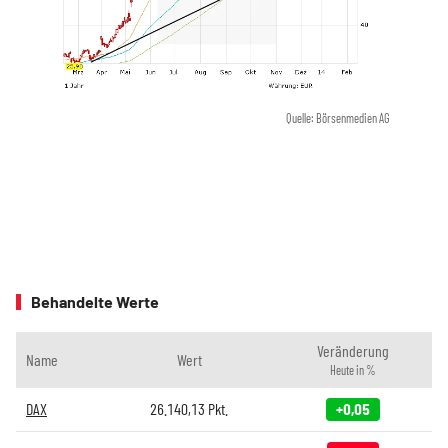
Quelle: Börsenmedien AG
Behandelte Werte
Veränderung
Name
Wert
Heute in %
DAX
26.140,13
Pkt.
+0,05