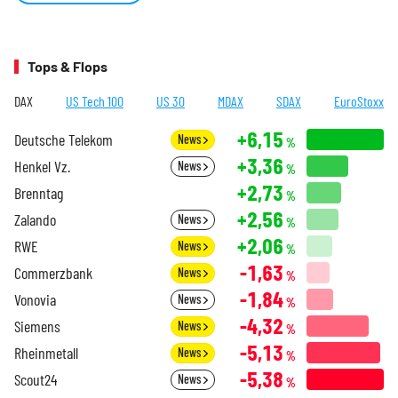
Tops & Flops
DAX
US Tech 100
US 30
MDAX
SDAX
EuroStoxx
+6,15
Deutsche Telekom
News
%
+3,36
Henkel Vz.
News
%
+2,73
Brenntag
%
+2,56
Zalando
News
%
+2,06
RWE
News
%
-1,63
Commerzbank
News
%
-1,84
Vonovia
News
%
-4,32
Siemens
News
%
-5,13
Rheinmetall
News
%
-5,38
Scout24
News
%