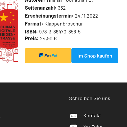
Seitenanzahl:
352
Erscheinungstermin:
24.11.2022
Format:
Klappenbroschur
ISBN:
978-3-86470-856-5
Preis:
24,90 €
Im Shop kaufen
Schreiben Sie uns
Kontakt
r
YouTube