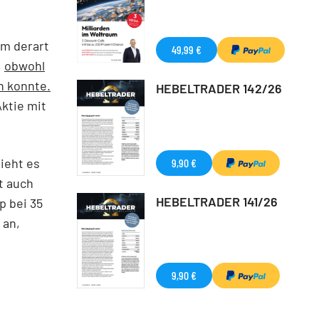
em derart
49,99 €
,
obwohl
n konnte.
HEBELTRADER 142/26
Aktie mit
ieht es
9,90 €
t auch
HEBELTRADER 141/26
p bei 35
 an,
9,90 €