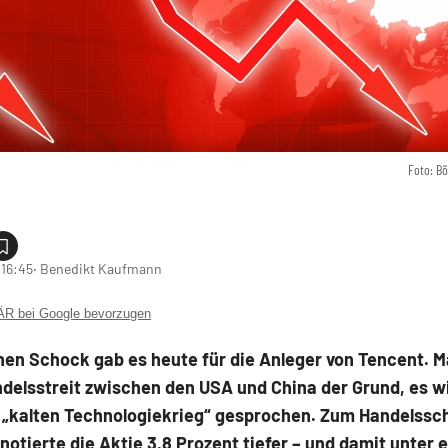
Foto: B
 16:45
‧ Benedikt Kaufmann
 bei Google bevorzugen
nen Schock gab es heute für die Anleger von Tencent. M
ndelsstreit zwischen den USA und China der Grund, es w
 „kalten Technologiekrieg“ gesprochen. Zum Handelssch
otierte die Aktie 3,8 Prozent tiefer – und damit unter e