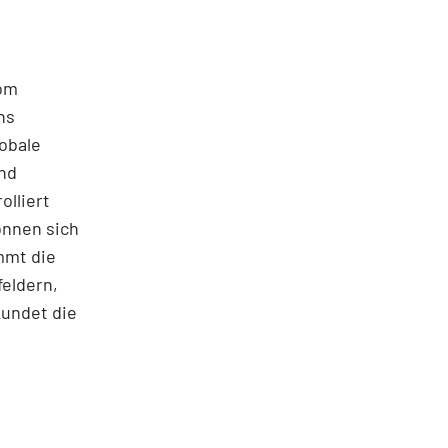
vom
ns
lobale
und
olliert
önnen sich
mmt die
feldern,
kundet die