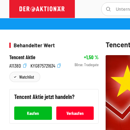
Tencent
Behandelter Wert
Tencent Aktie
+1,50
%
Börse:
Tradegate
A1138D
KYG875721634
Watchlist
Tencent
Aktie jetzt handeln?
Kaufen
Verkaufen