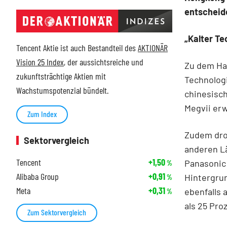
entscheid
„Kalter Te
Tencent Aktie ist auch Bestandteil des
AKTIONÄR
Vision 25 Index
, der aussichtsreiche und
Zu dem Han
zukunftsträchtige Aktien mit
Technolog
Wachstumspotenzial bündelt.
chinesisch
Megvii er
Zum Index
Zudem dro
Sektorvergleich
anderen Lä
Tencent
+1,50
Panasonic 
%
Alibaba Group
+0,91
Hintergru
%
Meta
+0,31
ebenfalls
%
als 25 Pr
Zum Sektorvergleich