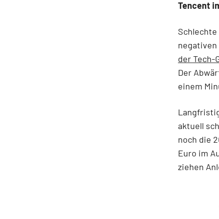
Tencent i
Schlechte 
negativen
der Tech-G
Der Abwärt
einem Minu
Langfristi
aktuell sc
noch die 2
Euro im Au
ziehen Anl