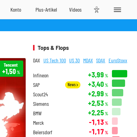
Tops & Flops
DAX
US Tech 100
US 30
MDAX
SDAX
EuroStoxx
Tencent
+1,50
%
+3,99
Infineon
%
+3,40
SAP
News
%
+2,99
Scout24
%
+2,53
Siemens
%
+2,25
BMW
%
-1,13
Merck
%
-1,17
Beiersdorf
%