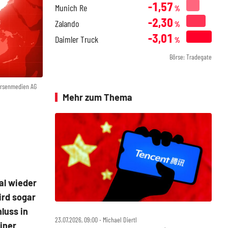
-1,57
Munich Re
%
-2,30
Zalando
%
-3,01
Daimler Truck
%
Börse: Tradegate
örsenmedien AG
Mehr zum Thema
al wieder
ird sogar
luss in
23.07.2026, 09:00 ‧ Michael Diertl
iner