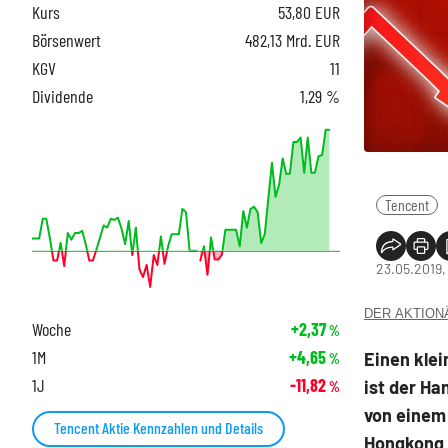
Kurs
53,80
EUR
Börsenwert
482,13 Mrd. EUR
KGV
11
Dividende
1,29 %
Tencent
23.05.2019,
DER AKTIONÄR
Woche
+2,37
%
1M
+4,65
Einen klei
%
1J
-11,82
ist der Ha
%
von einem
Tencent Aktie Kennzahlen und Details
Hongkong n