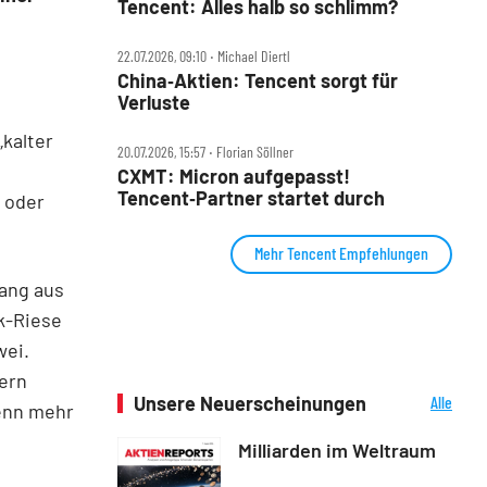
Tencent: Alles halb so schlimm?
22.07.2026, 09:10 ‧ Michael Diertl
China‑Aktien: Tencent sorgt für
Verluste
kalter
20.07.2026, 15:57 ‧ Florian Söllner
CXMT: Micron aufgepasst!
Tencent‑Partner startet durch
 oder
Mehr Tencent Empfehlungen
ang aus
k-Riese
wei.
ern
Unsere Neuerscheinungen
Alle
wenn mehr
Neuerscheinungen
Milliarden im Weltraum