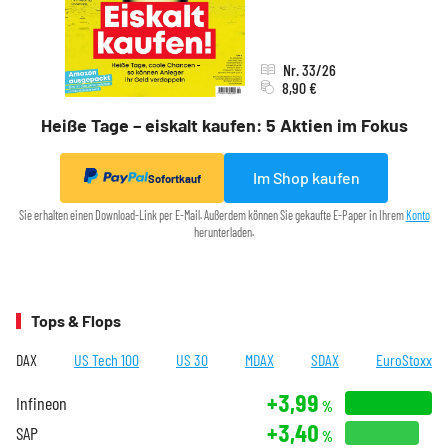
Nr. 33/26
8,90 €
Heiße Tage – eiskalt kaufen: 5 Aktien im Fokus
Im Shop kaufen
Sofortkauf
Sie erhalten einen Download-Link per E-Mail. Außerdem können Sie gekaufte E-Paper in Ihrem
Konto
herunterladen.
Tops & Flops
DAX
US Tech 100
US 30
MDAX
SDAX
EuroStoxx
+3,99
Infineon
%
+3,40
SAP
%