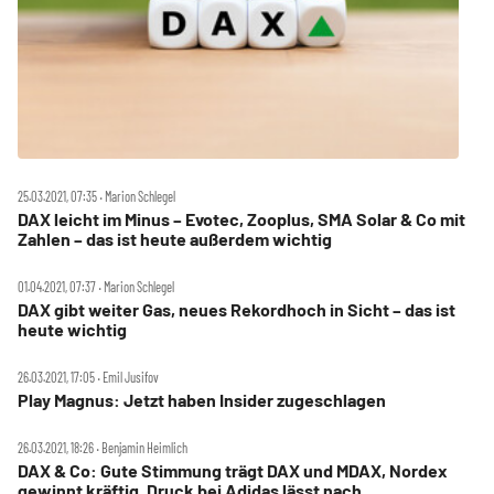
25.03.2021, 07:35 ‧ Marion Schlegel
DAX leicht im Minus – Evotec, Zooplus, SMA Solar & Co mit
Zahlen – das ist heute außerdem wichtig
01.04.2021, 07:37 ‧ Marion Schlegel
DAX gibt weiter Gas, neues Rekordhoch in Sicht – das ist
heute wichtig
26.03.2021, 17:05 ‧ Emil Jusifov
Play Magnus: Jetzt haben Insider zugeschlagen
26.03.2021, 18:26 ‧ Benjamin Heimlich
DAX & Co: Gute Stimmung trägt DAX und MDAX, Nordex
gewinnt kräftig, Druck bei Adidas lässt nach