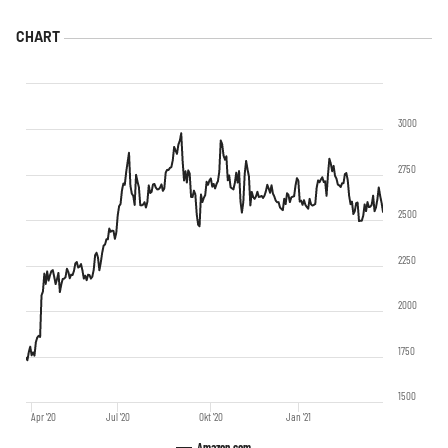
3000
2750
2500
2250
2000
1750
1500
Apr '20
Jul '20
Okt '20
Jan '21
Amazon.com