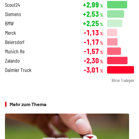
+2,99
Scout24
%
+2,53
Siemens
%
+2,25
BMW
%
-1,13
Merck
%
-1,17
Beiersdorf
%
-1,57
Munich Re
%
-2,30
Zalando
%
-3,01
Daimler Truck
%
Börse: Tradegate
Mehr zum Thema