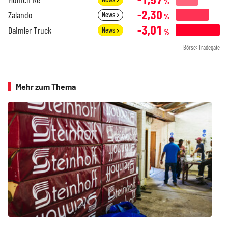
%
-2,30
Zalando
News
%
-3,01
Daimler Truck
News
%
Börse: Tradegate
Mehr zum Thema