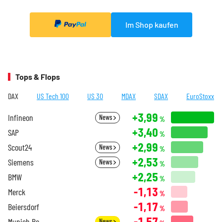
Im Shop kaufen
Tops & Flops
DAX
US Tech 100
US 30
MDAX
SDAX
EuroStoxx
+3,99
Infineon
News
%
+3,40
SAP
%
+2,99
Scout24
News
%
+2,53
Siemens
News
%
+2,25
BMW
%
-1,13
Merck
%
-1,17
Beiersdorf
%
-1,57
Munich Re
News