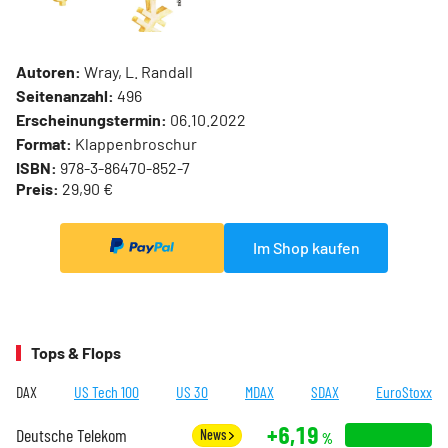
Autoren:
Wray, L. Randall
Seitenanzahl:
496
Erscheinungstermin:
06.10.2022
Format:
Klappenbroschur
ISBN:
978-3-86470-852-7
Preis:
29,90 €
Im Shop kaufen
Tops & Flops
DAX
US Tech 100
US 30
MDAX
SDAX
EuroStoxx
+6,19
Deutsche Telekom
News
%