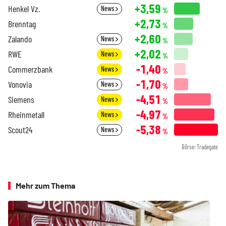
+3,59
Henkel Vz.
News
%
+2,73
Brenntag
%
+2,60
Zalando
News
%
+2,02
RWE
News
%
-1,40
Commerzbank
News
%
-1,70
Vonovia
News
%
-4,51
Siemens
News
%
-4,97
Rheinmetall
News
%
-5,38
Scout24
News
%
Börse: Tradegate
Mehr zum Thema