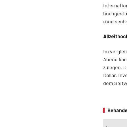
internatio
hochgestuf
rund sechs
Allzeithoc
Im vergle
Abend kann
zulegen. D
Dollar. In
dem Seitw
Behande