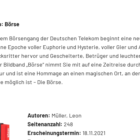
p: Börse
dem ­Börsen­­gang der Deutschen Telekom ­beginnt eine ne
ne Epoche voller ­Euphorie und Hysterie, ­voller Gier und 
cksritter ­hervor und ­Gescheiterte, ­Betrüger und leucht
r Bildband ­„Börse“ nimmt Sie mit auf eine Zeit­reise durc
ur und ist eine Hommage an ­einen ­magischen Ort, an d
 ­möglich ist – Die Börse.
Autoren:
Müller, Leon
Seitenanzahl:
248
Erscheinungstermin:
18.11.2021