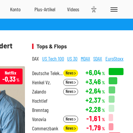
dert
Tops & Flops
DAX
US Tech 100
US 30
MDAX
SDAX
EuroStoxx
+6,04
Netflix
Deutsche Telekom
News
%
-0,33
+3,46
%
Henkel Vz.
News
%
+2,64
Zalando
News
%
+2,37
Hochtief
%
+2,28
Brenntag
%
-1,61
Vonovia
News
%
-1,79
Commerzbank
News
%