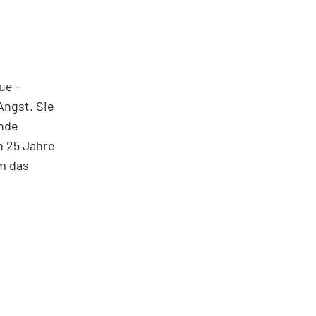
ue ­
Angst. Sie
ende
h 25 Jahre
em das