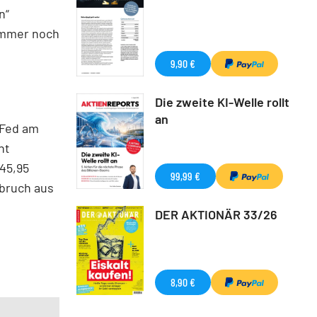
n“
 immer noch
9,90 €
Die zweite KI-Welle rollt
an
 Fed am
nt
145,95
99,99 €
sbruch aus
DER AKTIONÄR 33/26
8,90 €