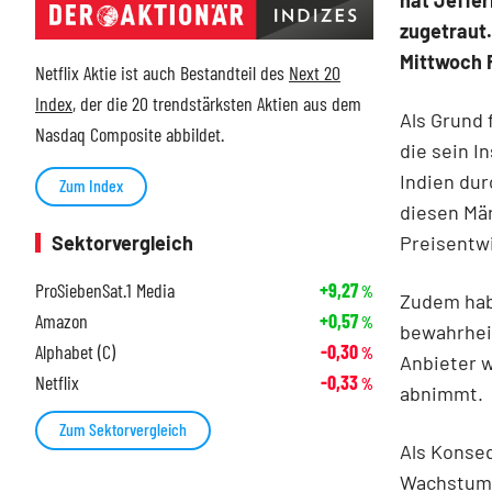
hat Jeffer
zugetraut.
Mittwoch 
Netflix Aktie ist auch Bestandteil des
Next 20
Index
, der die 20 trendstärksten Aktien aus dem
Als Grund
Nasdaq Composite abbildet.
die sein 
Indien dur
Zum Index
diesen Mär
Preisentw
Sektorvergleich
ProSiebenSat.1 Media
+9,27
%
Zudem hab
Amazon
+0,57
%
bewahrheit
Alphabet (C)
-0,30
%
Anbieter w
Netflix
-0,33
%
abnimmt.
Zum Sektorvergleich
Als Konseq
Wachstums