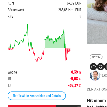
Kurs
64,02
EUR
Börsenwert
265,63 Mrd. EUR
KGV
5
Netflix
Woche
-0,39
%
15.0
1M
-5,63
%
1J
-35,37
%
DER AKTIONÄR
Netflix Aktie Kennzahlen und Details
Mit einem