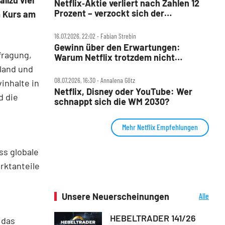
llzu viel
Netflix‑Aktie verliert nach Zahlen 12
Prozent – verzockt sich der
m Kurs am
Streaming‑König?
16.07.2026, 22:02 ‧ Fabian Strebin
Gewinn über den Erwartungen:
fragung,
Warum Netflix trotzdem nicht
überzeugen kann
land und
08.07.2026, 16:30 ‧ Annalena Götz
inhalte in
Netflix, Disney oder YouTube: Wer
d die
schnappt sich die WM 2030?
Mehr Netflix Empfehlungen
ss globale
rktanteile
Unsere Neuerscheinungen
Alle
Neuerscheinungen
HEBELTRADER 141/26
 das