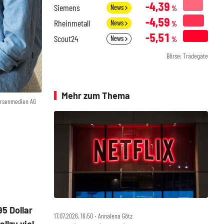
-4,39
Siemens
News
%
-4,59
Rheinmetall
News
%
-5,51
Scout24
News
%
Börse: Tradegate
Mehr zum Thema
örsenmedien AG
5 Dollar
17.07.2026, 16:50 ‧ Annalena Götz