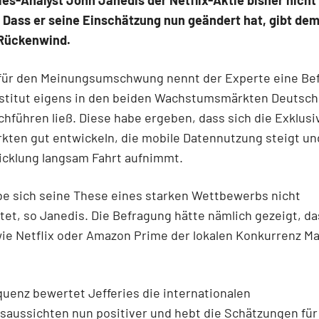
ies-Analyst John Janedis der Netflix-Aktie bisher nicht a
 Dass er seine Einschätzung nun geändert hat, gibt de
Rückenwind.
 für den Meinungsumschwung nennt der Experte eine Be
Institut eigens in den beiden Wachstumsmärkten Deutsch
chführen ließ. Diese habe ergeben, dass sich die Exklusiv
kten gut entwickeln, die mobile Datennutzung steigt un
icklung langsam Fahrt aufnimmt.
e sich seine These eines starken Wettbewerbs nicht
et, so Janedis. Die Befragung hätte nämlich gezeigt, da
ie Netflix oder Amazon Prime der lokalen Konkurrenz Ma
uenz bewertet Jefferies die internationalen
aussichten nun positiver und hebt die Schätzungen für