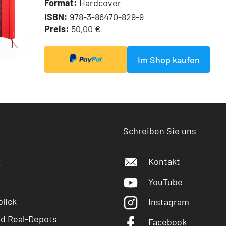
Format:
Hardcover
ISBN:
978-3-86470-829-9
Preis:
50,00 €
Im Shop kaufen
Schreiben Sie uns
Kontakt
r
YouTube
lick
Instagram
nd Real-Depots
Facebook