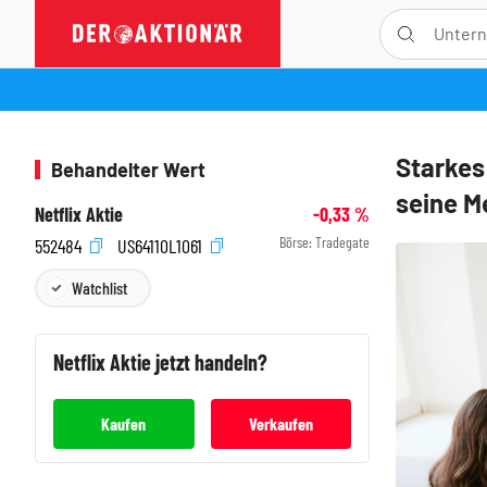
Starkes
Behandelter Wert
seine M
Netflix Aktie
-0,33
%
Börse:
Tradegate
552484
US64110L1061
Watchlist
Netflix
Aktie jetzt handeln?
Kaufen
Verkaufen