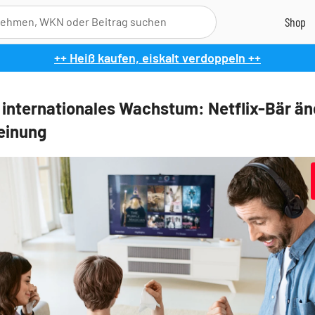
++ Heiß kaufen, eiskalt verdoppeln ++
 internationales Wachstum: Netflix-Bär än
einung