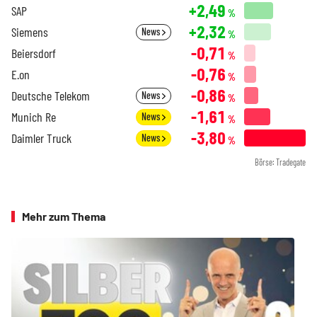
+2,49
SAP
%
+2,32
Siemens
News
%
-0,71
Beiersdorf
%
-0,76
E.on
%
-0,86
Deutsche Telekom
News
%
-1,61
Munich Re
News
%
-3,80
Daimler Truck
News
%
Börse: Tradegate
Mehr zum Thema