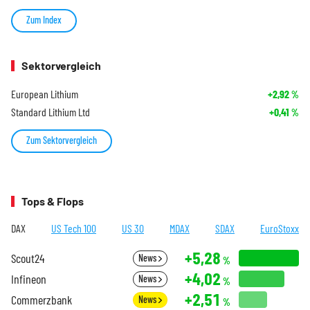
Zum Index
Sektorvergleich
European Lithium
+2,92
%
Standard Lithium Ltd
+0,41
%
Zum Sektorvergleich
Tops & Flops
DAX
US Tech 100
US 30
MDAX
SDAX
EuroStoxx
+5,28
Scout24
News
%
+4,02
Infineon
News
%
+2,51
Commerzbank
News
%