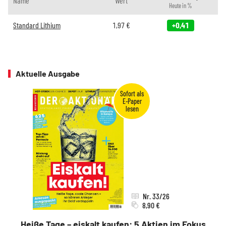
Name
Wert
Heute in %
Standard Lithium
1,97
€
+0,41
Aktuelle Ausgabe
Nr. 33/26
8,90 €
Heiße Tage – eiskalt kaufen: 5 Aktien im Fokus