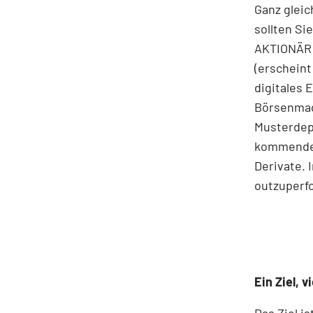
Ganz gleic
sollten Si
AKTIONÄR i
(erscheint
digitales 
Börsenmag
Musterdepo
kommenden 
Derivate. 
outzuperf
Ein Ziel, v
Das Ziel is