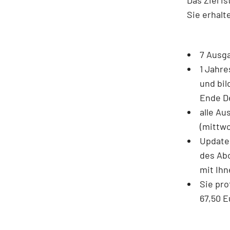
Sie erhalt
7 Ausga
1 Jahre
und bil
Ende D
alle Au
(mittwo
Update
des Ab
mit Ih
Sie pro
67,50 E