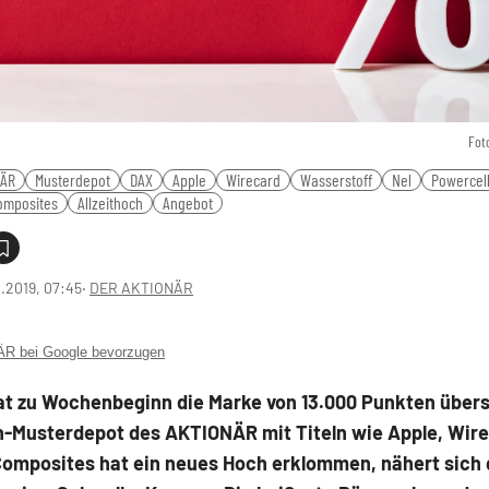
Fot
NÄR
Musterdepot
DAX
Apple
Wirecard
Wasserstoff
Nel
Powercel
omposites
Allzeithoch
Angebot
1.2019, 07:45
‧
DER AKTIONÄR
 bei Google bevorzugen
at zu Wochenbeginn die Marke von 13.000 Punkten übers
n-Musterdepot des AKTIONÄR mit Titeln wie Apple, Wir
omposites hat ein neues Hoch erklommen, nähert sich 