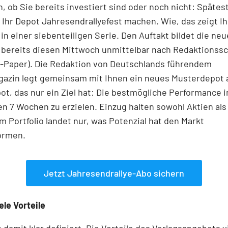
h, ob Sie bereits investiert sind oder noch nicht: Spätes
e Ihr Depot Jahresendrallyefest machen. Wie, das zeigt 
n einer siebenteiligen Serie. Den Auftakt bildet die ne
 bereits diesen Mittwoch unmittelbar nach Redaktionssc
E-Paper). Die Redaktion von Deutschlands führendem
azin legt gemeinsam mit Ihnen ein neues Musterdepot a
t, das nur ein Ziel hat: Die bestmögliche Performance i
7 Wochen zu erzielen. Einzug halten sowohl Aktien als
Im Portfolio landet nur, was Potenzial hat den Markt
ormen.
Jetzt Jahresendrallye-Abo sichern
iele Vorteile
t damit klar definiert. Die Vorteile des Verlagsangebots vi