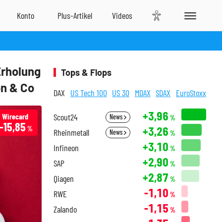
Erholung
Tops & Flops
on & Co
DAX
US Tech 100
US 30
MDAX
SDAX
EuroStoxx
+3,96
Wirecard
Scout24
News
%
-15,85
+3,26
%
Rheinmetall
News
%
+3,10
Infineon
%
+2,90
SAP
%
+2,87
Qiagen
%
-1,10
RWE
%
-1,15
Zalando
%