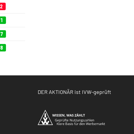
42
71
57
78
DER AKTIONÄR ist IVW-geprüft