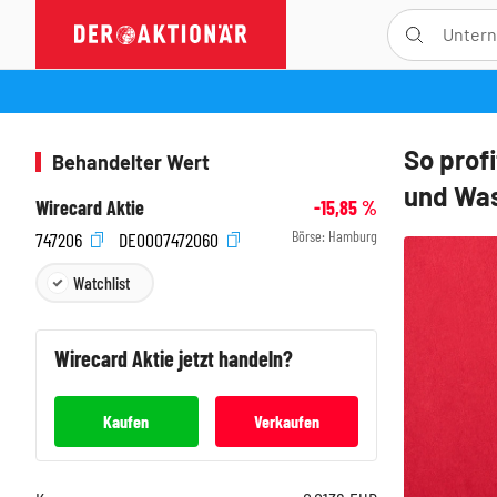
So prof
Behandelter Wert
und Was
Wirecard Aktie
-15,85
%
Börse:
Hamburg
747206
DE0007472060
Watchlist
Wirecard
Aktie jetzt handeln?
Kaufen
Verkaufen