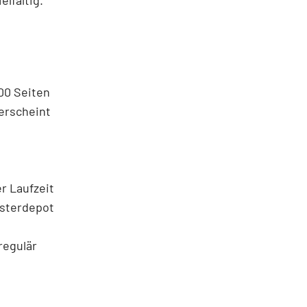
00 Seiten
erscheint
r Laufzeit
usterdepot
regulär