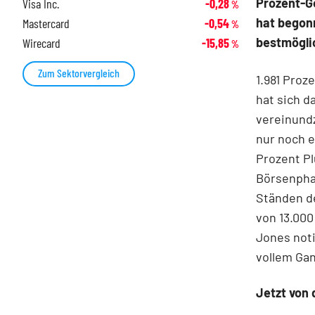
Prozent-G
Visa Inc.
-0,28
%
hat begon
Mastercard
-0,54
%
bestmögli
Wirecard
-15,85
%
Zum Sektorvergleich
1.981 Proz
hat sich 
vereinundz
nur noch e
Prozent Pl
Börsenpha
Ständen de
von 13.000
Jones noti
vollem Ga
Jetzt von