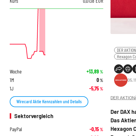
Kurs
0,0138
EUR
DER AKTIO
Hexagon C
Woche
+13,89
%
1M
0
05.1
%
1J
-5,75
%
DER AKTIONÄR
Wirecard Aktie Kennzahlen und Details
Der DAX h
Sektorvergleich
Das Aktie
Hexagon C
PayPal
-0,15
%