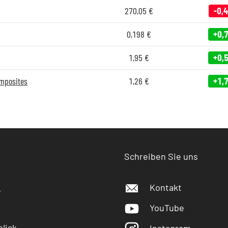
270,05
€
-0,
0,198
€
+0,
1,95
€
+0,
mposites
1,26
€
+1,
Schreiben Sie uns
Kontakt
r
YouTube
lick