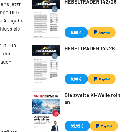
HEBELTRADER 142/26
tens jetzt
Ihnen DER
ue Ausgabe
hluss als
9,90 €
uf. Ein
HEBELTRADER 141/26
n den
 auch
9,90 €
Die zweite KI-Welle rollt
an
99,99 €
elfältig.