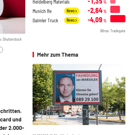
-1,35
Heidelberg Materials
%
-2,64
Munich Re
News
%
-4,09
Daimler Truck
News
%
Börse: Tradegate
o: Shutterstock
l
Mehr zum Thema
chritten.
ecard und
der 2.000-