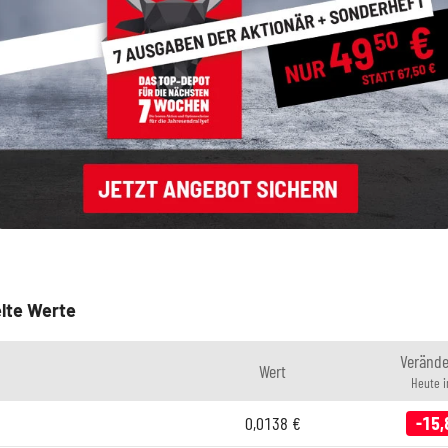
lte Werte
Veränd
Wert
Heute 
0,0138
€
-15,