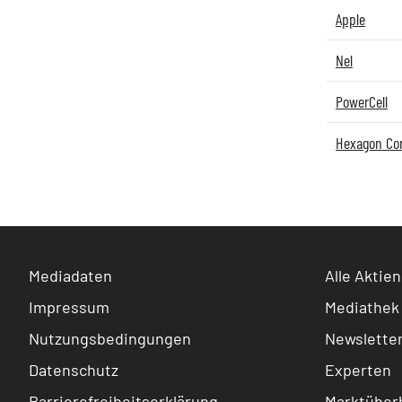
Apple
Nel
PowerCell
Hexagon Co
Mediadaten
Alle Aktien
Impressum
Mediathek
Nutzungsbedingungen
Newslette
Datenschutz
Experten
Barrierefreiheitserklärung
Marktüberb