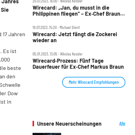
s Jahres
20.07.2023, 16:00 ‧ Nikolas Kessler
Wirecard: „Jan, du musst in die
 Sie
Philippinen fliegen“ – Ex‑Chef Braun
als Fluchthelfer?
19.07.2023, 15:20 ‧ Michael Diertl
d 17 Jahren
Wirecard: Jetzt fängt die Zockerei
wieder an
 Es ist
05.01.2023, 13:05 ‧ Nikolas Kessler
.000
Wirecard‑Prozess: Fünf Tage
Dauerfeuer für Ex‑Chef Markus Braun
die beste
 an den
Mehr Wirecard Empfehlungen
 Schwelle
 Der Dow
st in
Unsere Neuerscheinungen
Alle
Neuerscheinungen