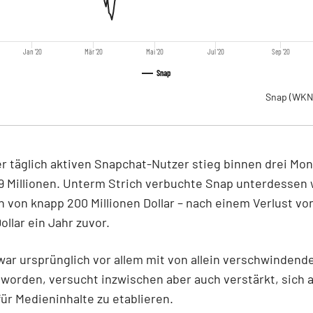
Jan '20
Mär '20
Mai '20
Jul '20
Sep '20
Snap
Snap
(WKN
er täglich aktiven Snapchat-Nutzer stieg binnen drei Mo
9 Millionen. Unterm Strich verbuchte Snap unterdessen 
n von knapp 200 Millionen Dollar – nach einem Verlust vo
ollar ein Jahr zuvor.
ar ursprünglich vor allem mit von allein verschwindend
orden, versucht inzwischen aber auch verstärkt, sich a
für Medieninhalte zu etablieren.