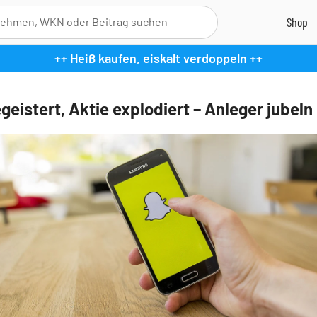
++ Heiß kaufen, eiskalt verdoppeln ++
geistert, Aktie explodiert – Anleger jubeln