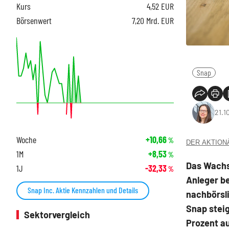
Kurs
4,52
EUR
Börsenwert
7,20 Mrd. EUR
Snap
21.1
Woche
+10,66
%
DER AKTIONÄR
1M
+8,53
%
Das Wachs
1J
-32,33
%
Anleger be
Snap Inc. Aktie Kennzahlen und Details
nachbörsli
Snap steig
Sektorvergleich
Prozent au