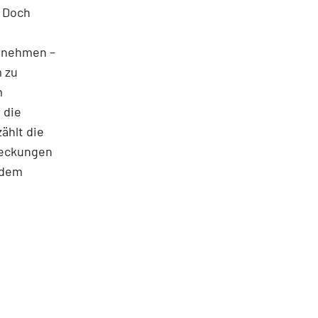
. Doch
rnehmen –
m zu
m
 die
ählt die
tdeckungen
ndem