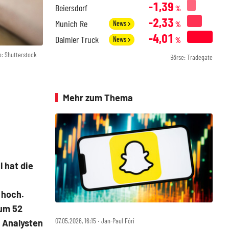
-1,39
Beiersdorf
%
-2,33
Munich Re
News
%
-4,01
Daimler Truck
News
%
o: Shutterstock
Börse: Tradegate
Mehr zum Thema
 hat die
 hoch.
 um 52
07.05.2026, 16:15 ‧ Jan-Paul Fóri
r Analysten