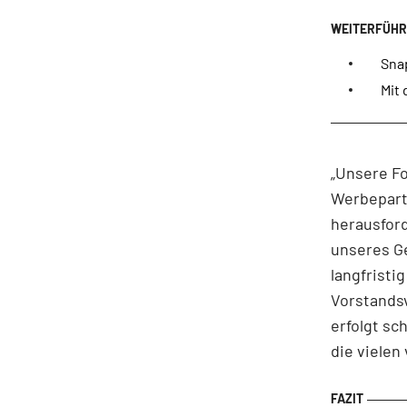
Snap
Mit 
„Unsere F
Werbepart
herausfor
unseres Ge
langfristi
Vorstands
erfolgt sc
die vielen