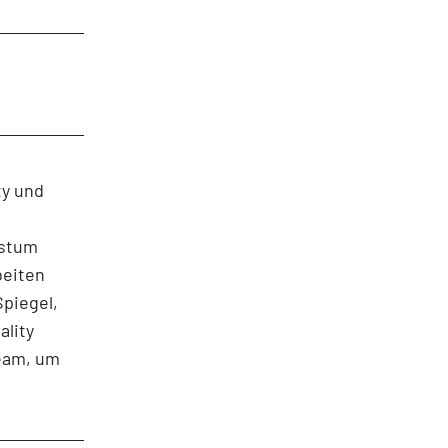
ty und
hstum
beiten
Spiegel,
lity
Team, um