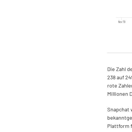
Nov '19
Die Zahl d
238 auf 24
rote Zahle
Millionen D
Snapchat w
bekanntgew
Plattform 