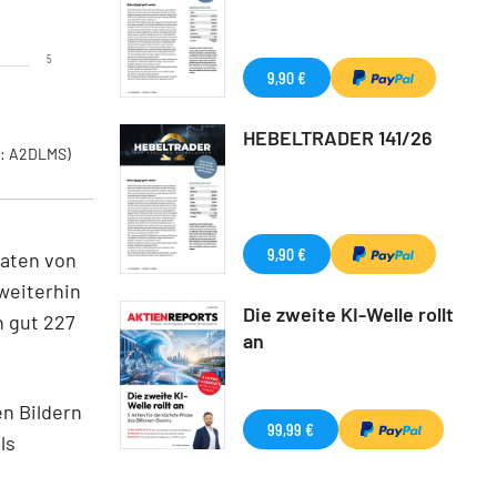
5
9,90 €
HEBELTRADER 141/26
: A2DLMS)
9,90 €
naten von
weiterhin
Die zweite KI-Welle rollt
n gut 227
an
en Bildern
99,99 €
ls