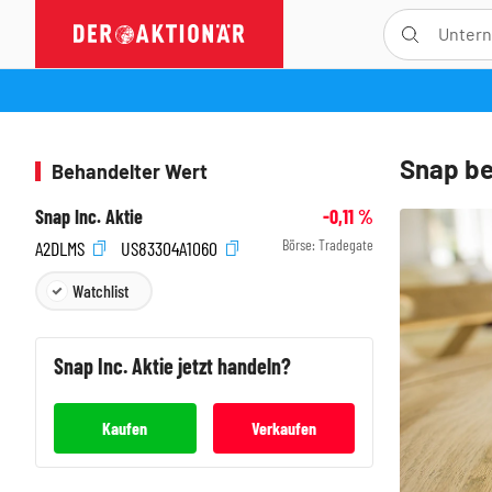
Snap be
Behandelter Wert
Snap Inc. Aktie
-0,11
%
Börse:
Tradegate
A2DLMS
US83304A1060
Watchlist
Snap Inc.
Aktie jetzt handeln?
Kaufen
Verkaufen