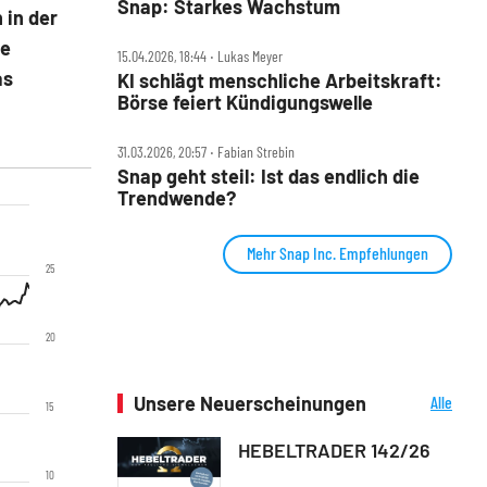
Snap: Starkes Wachstum
 in der
ie
15.04.2026, 18:44 ‧ Lukas Meyer
as
KI schlägt menschliche Arbeitskraft:
Börse feiert Kündigungswelle
31.03.2026, 20:57 ‧ Fabian Strebin
Snap geht steil: Ist das endlich die
Trendwende?
Mehr Snap Inc. Empfehlungen
25
20
Unsere Neuerscheinungen
Alle
15
Neuerscheinungen
HEBELTRADER 142/26
10