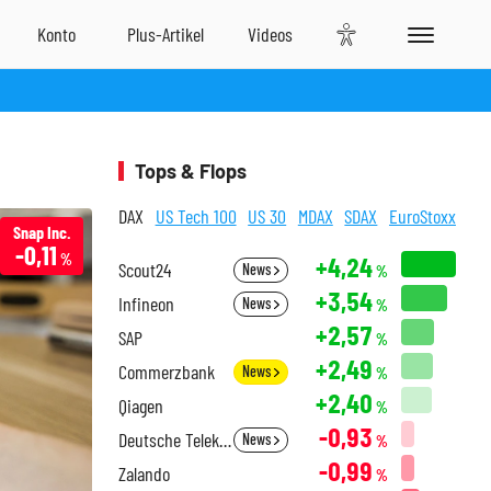
Tops & Flops
DAX
US Tech 100
US 30
MDAX
SDAX
EuroStoxx
Snap Inc.
-0,11
%
+4,24
Scout24
News
%
+3,54
Infineon
News
%
+2,57
SAP
%
+2,49
Commerzbank
News
%
+2,40
Qiagen
%
-0,93
Deutsche Telekom
News
%
-0,99
Zalando
%