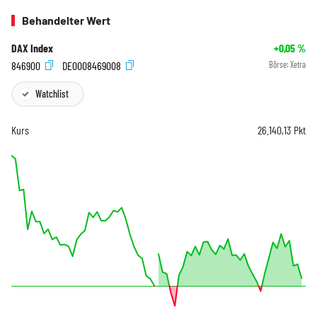
Behandelter Wert
DAX Index
+0,05
%
846900
DE0008469008
Börse:
Xetra
Watchlist
Kurs
26.140,13
Pkt