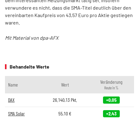
dem interessanten Heizungsmarkt tätig sei. Insofern
verwundere es nicht, dass die SMA-Titel deutlich über den
vereinbarten Kaufpreis von 43,57 Euro pro Aktie gestiegen
waren.
Mit Material von dpa-AFX
Behandelte Werte
Veränderung
Name
Wert
Heute in %
DAX
26.140,13
Pkt.
+0,05
SMA Solar
55,10
€
+2,43