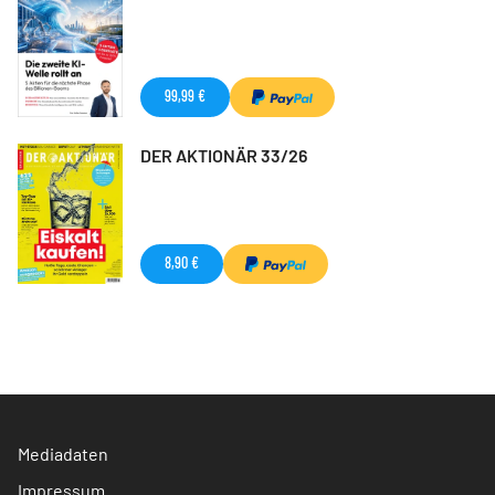
99,99 €
DER AKTIONÄR 33/26
8,90 €
Mediadaten
Impressum