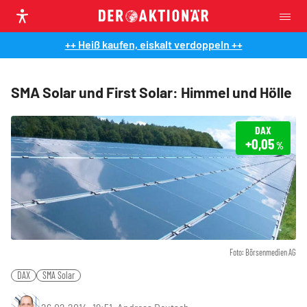
++ Heiß kaufen, eiskalt verdoppeln ++
SMA Solar und First Solar: Himmel und Hölle
DAX
+0,05
%
Foto: Börsenmedien AG
DAX
SMA Solar