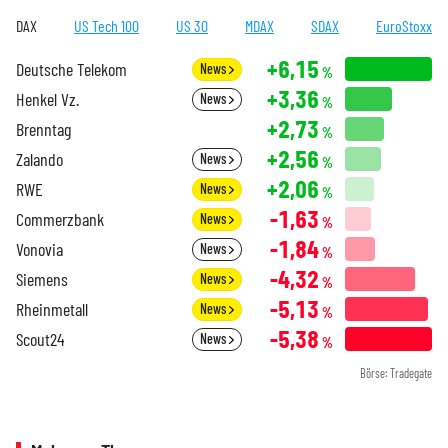
DAX
US Tech 100
US 30
MDAX
SDAX
EuroStoxx
+6,15
Deutsche Telekom
News
%
+3,36
Henkel Vz.
News
%
+2,73
Brenntag
%
+2,56
Zalando
News
%
+2,06
RWE
News
%
-1,63
Commerzbank
News
%
-1,84
Vonovia
News
%
-4,32
Siemens
News
%
-5,13
Rheinmetall
News
%
-5,38
Scout24
News
%
Börse: Tradegate