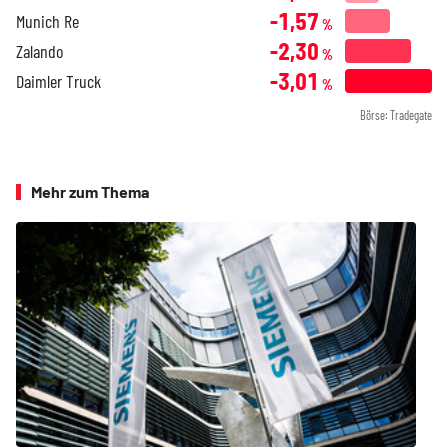
-1,57
Munich Re
%
-2,30
Zalando
%
-3,01
Daimler Truck
%
Börse: Tradegate
Mehr zum Thema