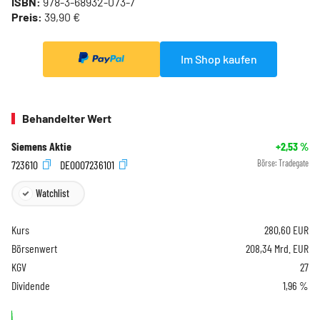
ISBN:
978-3-68932-073-7
Preis:
39,90 €
Im Shop kaufen
Behandelter Wert
Siemens Aktie
+2,53
%
723610
DE0007236101
Börse:
Tradegate
Watchlist
Kurs
280,60
EUR
Börsenwert
208,34 Mrd. EUR
KGV
27
Dividende
1,96 %