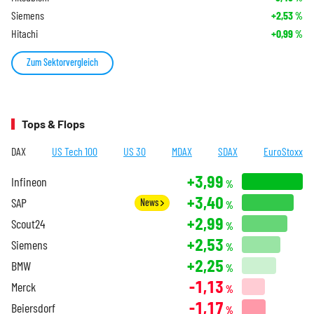
Siemens
+2,53
%
Hitachi
+0,99
%
Zum Sektorvergleich
Tops & Flops
DAX
US Tech 100
US 30
MDAX
SDAX
EuroStoxx
+3,99
Infineon
%
+3,40
SAP
News
%
+2,99
Scout24
%
+2,53
Siemens
%
+2,25
BMW
%
-1,13
Merck
%
-1,17
Beiersdorf
%