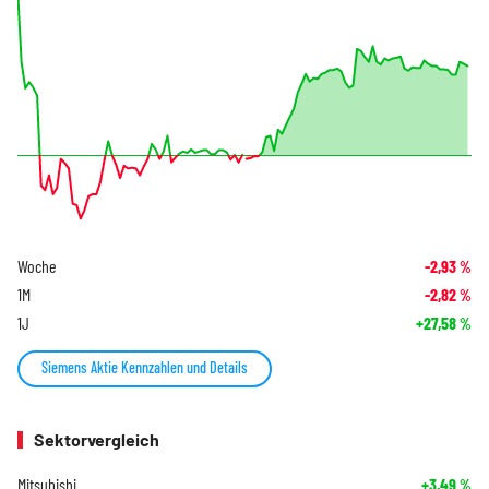
Woche
-2,93
%
1M
-2,82
%
1J
+27,58
%
Siemens Aktie Kennzahlen und Details
Sektorvergleich
Mitsubishi
+3,49
%