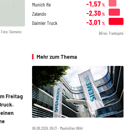
-1,57
Munich Re
%
-2,30
Zalando
%
-3,01
Daimler Truck
%
Foto: Siemens
Börse: Tradegate
Mehr zum Thema
am Freitag
Druck.
 einen
he
06.08.2026, 09:21 ‧ Maximilian Völkl