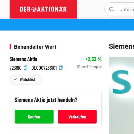
Siemens
Behandelter Wert
Siemens Aktie
+2,53
%
Börse:
Tradegate
723610
DE0007236101
Watchlist
Siemens
Aktie jetzt handeln?
Kaufen
Verkaufen