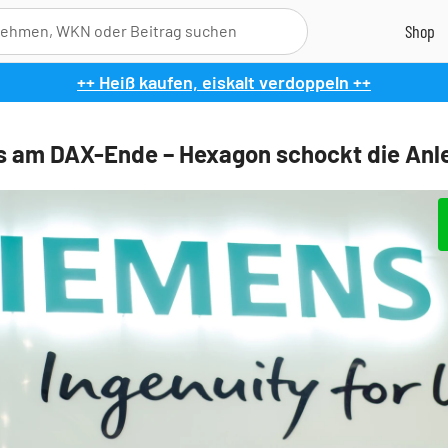
++ Heiß kaufen, eiskalt verdoppeln ++
 am DAX-Ende – Hexagon schockt die Anl