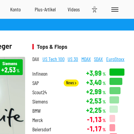
eger
Tops & Flops
DAX
US Tech 100
US 30
MDAX
SDAX
EuroStoxx
Siemens
+2,53
%
+3,99
Infineon
%
+3,40
SAP
News
%
+2,99
Scout24
%
+2,53
Siemens
%
+2,25
BMW
%
-1,13
Merck
%
-1,17
Beiersdorf
%