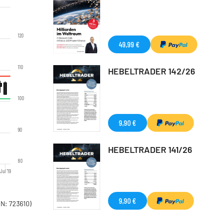
120
49,99 €
110
HEBELTRADER 142/26
100
9,90 €
90
HEBELTRADER 141/26
80
Jul '19
9,90 €
N: 723610)