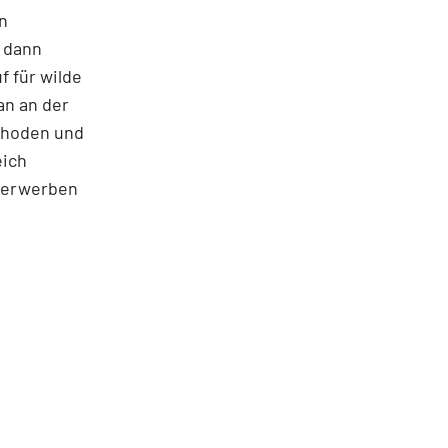
en
 dann
f für wilde
an an der
ethoden und
eich
n erwerben