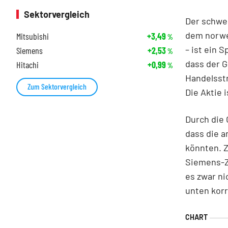
Sektorvergleich
Der schwe
dem norwe
Mitsubishi
+3,49
%
– ist ein 
Siemens
+2,53
%
dass der 
Hitachi
+0,99
%
Handelsstr
Zum Sektorvergleich
Die Aktie 
Durch die
dass die 
könnten. Z
Siemens-Z
es zwar ni
unten korr