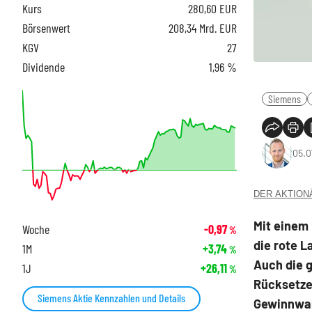
Kurs
280,60
EUR
Börsenwert
208,34 Mrd. EUR
KGV
27
Dividende
1,96 %
Siemens
05.0
DER AKTIONÄR
Mit einem 
Woche
-0,97
%
die rote L
1M
+3,74
%
Auch die 
1J
+26,11
%
Rücksetze
Siemens Aktie Kennzahlen und Details
Gewinnwar