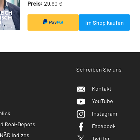
Preis:
29,90 €
Im Shop kaufen
Schreiben Sie uns
Kontakt
r
YouTube
lick
Instagram
nd Real-Depots
Facebook
NÄR Indizes
Twitter