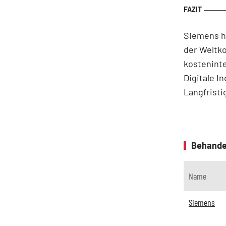
Siemens h
der Weltko
kosteninte
Digitale I
Langfristi
Behande
Name
Siemens