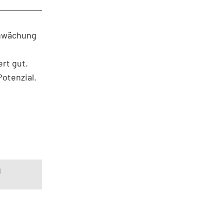
chwächung
rt gut.
Potenzial.
g