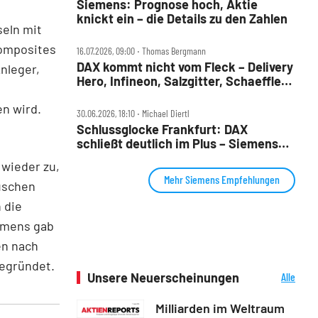
Siemens: Prognose hoch, Aktie
knickt ein – die Details zu den Zahlen
eln mit
omposites
16.07.2026, 09:00 ‧ Thomas Bergmann
DAX kommt nicht vom Fleck – Delivery
Anleger,
Hero, Infineon, Salzgitter, Schaeffler,
Siemens und VW im Check
n wird.
30.06.2026, 18:10 ‧ Michael Diertl
Schlussglocke Frankfurt: DAX
schließt deutlich im Plus – Siemens
Energy an der Spitze
wieder zu,
Mehr Siemens Empfehlungen
uschen
 die
emens gab
en nach
begründet.
Unsere Neuerscheinungen
Alle
Neuerscheinungen
Milliarden im Weltraum