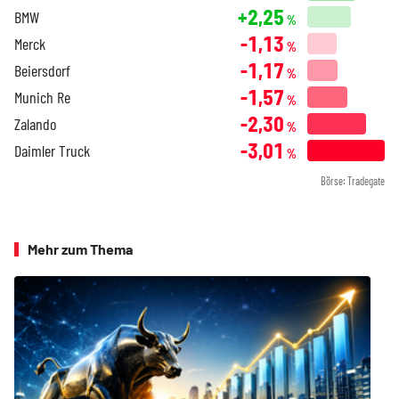
+2,25
BMW
%
-1,13
Merck
%
-1,17
Beiersdorf
%
-1,57
Munich Re
%
-2,30
Zalando
%
-3,01
Daimler Truck
%
Börse: Tradegate
Mehr zum Thema