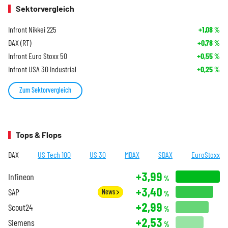
Sektorvergleich
Infront Nikkei 225
+1,08
%
DAX (RT)
+0,78
%
Infront Euro Stoxx 50
+0,55
%
Infront USA 30 Industrial
+0,25
%
Zum Sektorvergleich
Tops & Flops
DAX
US Tech 100
US 30
MDAX
SDAX
EuroStoxx
+3,99
Infineon
%
+3,40
SAP
News
%
+2,99
Scout24
%
+2,53
Siemens
%