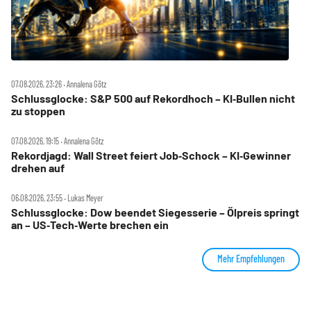
07.08.2026, 23:26 ‧ Annalena Götz
Schlussglocke: S&P 500 auf Rekordhoch – KI‑Bullen nicht
zu stoppen
07.08.2026, 19:15 ‧ Annalena Götz
Rekordjagd: Wall Street feiert Job‑Schock – KI‑Gewinner
drehen auf
06.08.2026, 23:55 ‧ Lukas Meyer
Schlussglocke: Dow beendet Siegesserie – Ölpreis springt
an – US‑Tech‑Werte brechen ein
Mehr Empfehlungen