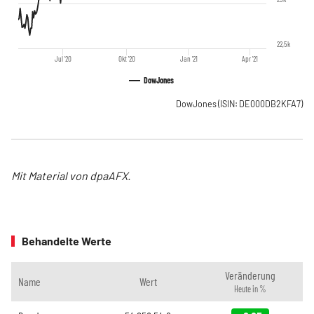
22,5k
Jul '20
Okt '20
Jan '21
Apr '21
DowJones
DowJones
(ISIN: DE000DB2KFA7)
Mit Material von dpaAFX.
Behandelte Werte
Veränderung
Name
Wert
Heute in %