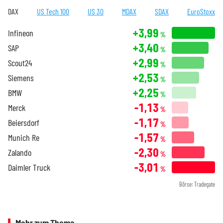
DAX
US Tech 100
US 30
MDAX
SDAX
EuroStoxx
+3,99
Infineon
%
+3,40
SAP
%
+2,99
Scout24
%
+2,53
Siemens
%
+2,25
BMW
%
-1,13
Merck
%
-1,17
Beiersdorf
%
-1,57
Munich Re
%
-2,30
Zalando
%
-3,01
Daimler Truck
%
Börse: Tradegate
Mehr zum Thema