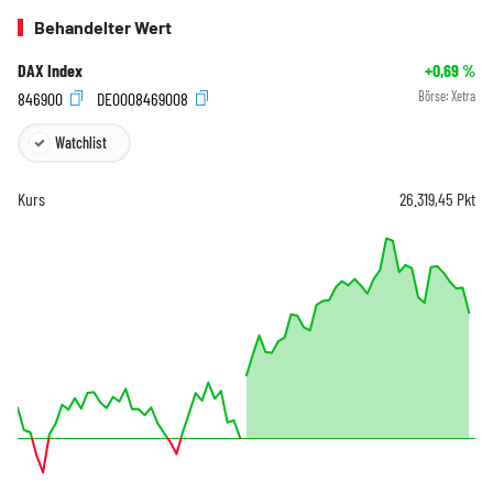
Behandelter Wert
DAX Index
+0,69
%
846900
DE0008469008
Börse:
Xetra
Watchlist
Kurs
26.319,45
Pkt