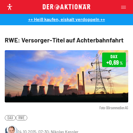
++ Heiß kaufen, eiskalt verdoppeln ++
RWE: Versorger-Titel auf Achterbahnfahrt
DAX
+0,69
%
Foto: Börsenmedien AG
DAX
RWE
14.10.2015, 07:30
‧
Nikolas Kessler