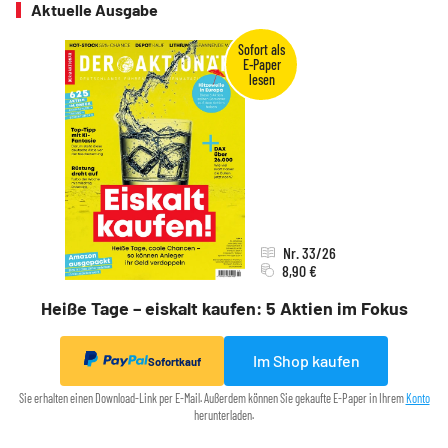
Aktuelle Ausgabe
Nr. 33/26
8,90 €
Heiße Tage – eiskalt kaufen: 5 Aktien im Fokus
Im Shop kaufen
Sofortkauf
Sie erhalten einen Download-Link per E-Mail. Außerdem können Sie gekaufte E-Paper in Ihrem
Konto
herunterladen.