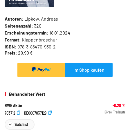
Autoren:
Lipkow, Andreas
Seitenanzahl:
320
Erscheinungstermin:
18.01.2024
Format:
Klappenbroschur
ISBN:
978-3-86470-930-2
Preis:
29,90 €
Im Shop kaufen
Behandelter Wert
RWE Aktie
-0,28
%
703712
DE0007037129
Börse:
Tradegate
Watchlist