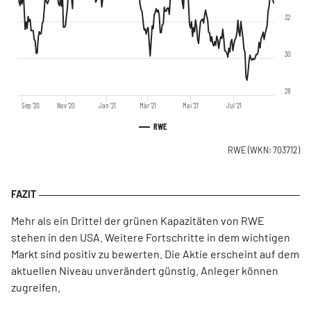
32
30
28
Sep '20
Nov '20
Jan '21
Mär '21
Mai '21
Jul '21
RWE
RWE
(WKN: 703712)
Mehr als ein Drittel der grünen Kapazitäten von RWE
stehen in den USA. Weitere Fortschritte in dem wichtigen
Markt sind positiv zu bewerten. Die Aktie erscheint auf dem
aktuellen Niveau unverändert günstig. Anleger können
zugreifen.