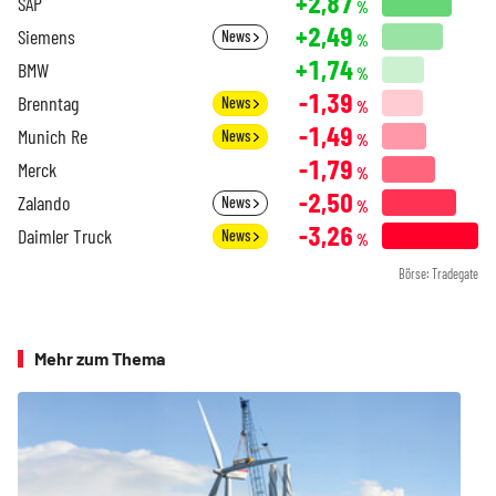
+2,87
SAP
%
+2,49
Siemens
News
%
+1,74
BMW
%
-1,39
Brenntag
News
%
-1,49
Munich Re
News
%
-1,79
Merck
%
-2,50
Zalando
News
%
-3,26
Daimler Truck
News
%
Börse: Tradegate
Mehr zum Thema