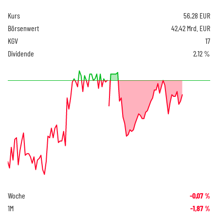
Kurs
56,28
EUR
Börsenwert
42,42 Mrd. EUR
KGV
17
Dividende
2,12 %
Woche
-0,07
%
1M
-1,87
%