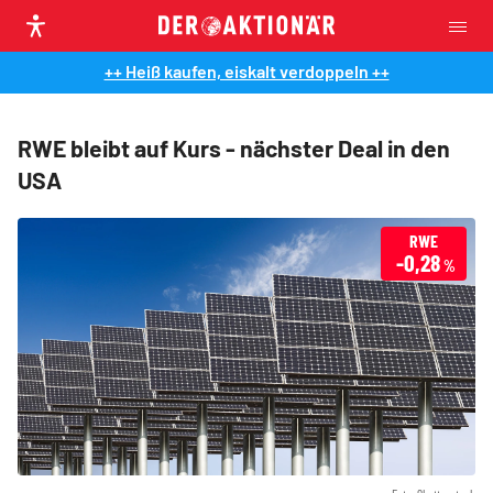
++ Heiß kaufen, eiskalt verdoppeln ++
RWE bleibt auf Kurs - nächster Deal in den
USA
RWE
-0,28
%