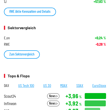
1J
+57,83
%
RWE Aktie Kennzahlen und Details
Sektorvergleich
E.on
+0,24
%
RWE
-0,28
%
Zum Sektorvergleich
Tops & Flops
DAX
US Tech 100
US 30
MDAX
SDAX
EuroStoxx
+3,96
Scout24
News
%
+3,92
Infineon
News
%