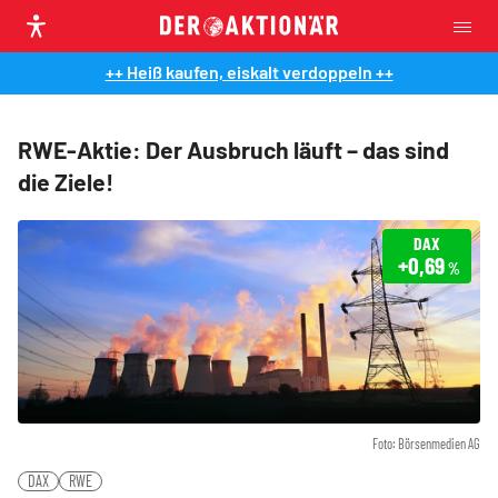
++ Heiß kaufen, eiskalt verdoppeln ++
RWE-Aktie: Der Ausbruch läuft – das sind
die Ziele!
DAX
+0,69
%
Foto: Börsenmedien AG
DAX
RWE