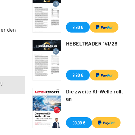
9,90 €
ter den
HEBELTRADER 141/26
9,90 €
ng
Die zweite KI-Welle rollt
an
99,99 €