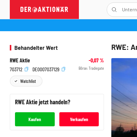
RWE: A
Behandelter Wert
RWE Aktie
-0,07
%
Börse:
Tradegate
703712
DE0007037129
Watchlist
RWE
Aktie jetzt handeln?
Kaufen
Verkaufen