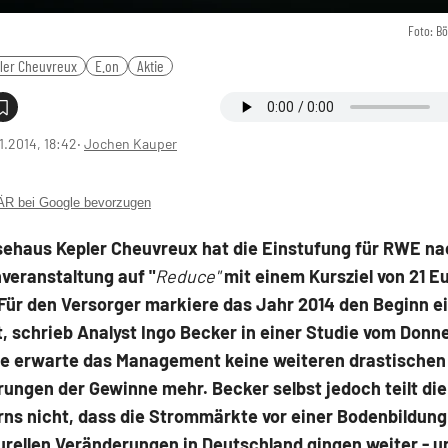
Foto: B
ler Cheuvreux
E.on
Aktie
1.2014, 18:42
‧
Jochen Kauper
 bei Google bevorzugen
sehaus Kepler Cheuvreux hat die Einstufung für RWE na
veranstaltung auf "
Reduce"
mit einem Kursziel von 21 E
Für den Versorger markiere das Jahr 2014 den Beginn e
, schrieb Analyst Ingo Becker in einer Studie vom Donn
e erwarte das Management keine weiteren drastischen
ungen der Gewinne mehr. Becker selbst jedoch teilt die
rns nicht, dass die Strommärkte vor einer Bodenbildung
urellen Veränderungen in Deutschland gingen weiter - u