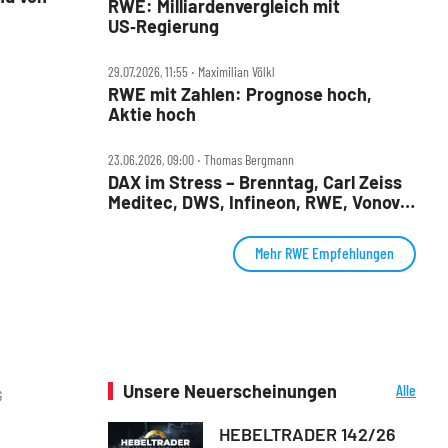
RWE: Milliardenvergleich mit
US‑Regierung
29.07.2026, 11:55 ‧ Maximilian Völkl
RWE mit Zahlen: Prognose hoch,
Aktie hoch
23.06.2026, 09:00 ‧ Thomas Bergmann
DAX im Stress – Brenntag, Carl Zeiss
Meditec, DWS, Infineon, RWE, Vonovia
im Check
Mehr RWE Empfehlungen
Unsere Neuerscheinungen
Alle
G
Neuerscheinungen
HEBELTRADER 142/26