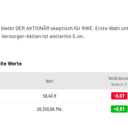
 bleibt DER AKTIONÄR skeptisch für RWE. Erste Wahl un
Versorger-Aktien ist weiterhin E.on.
lte Werte
Veränderu
Wert
Heute in %
56,40
€
-0,07
26.350,96
Pkt.
+0,81