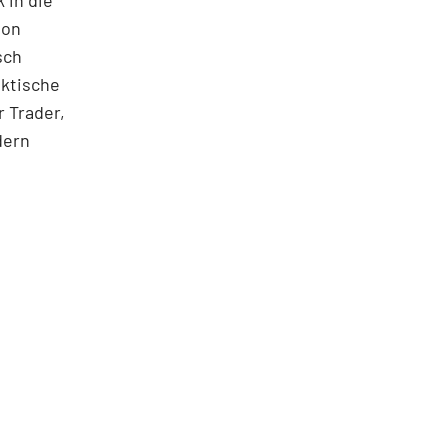
 in die
ton
sch
aktische
 Trader,
dern