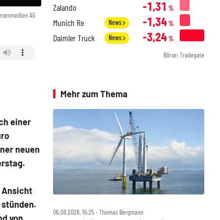
-1,31
Zalando
%
örsenmedien AG
-1,34
Munich Re
News
%
-3,24
Daimler Truck
News
%
Börse: Tradegate
Mehr zum Thema
ch einer
uro
iner neuen
erstag.
 Ansicht
 stünden.
06.08.2026, 16:25 ‧ Thomas Bergmann
nd von