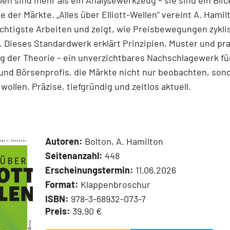
llen sind mehr als ein Analysewerkzeug – sie sind ein Blick
e der Märkte. „Alles über Elliott-Wellen“ vereint A. Hamil
chtigste Arbeiten und zeigt, wie Preisbewegungen zykli
 Dieses Standardwerk erklärt Prinzipien, Muster und pr
 der Theorie – ein unverzichtbares Nachschlagewerk für
und Börsenprofis, die Märkte nicht nur beobachten, son
wollen. Präzise, tiefgründig und zeitlos aktuell.
Autoren:
Bolton, A. Hamilton
Seitenanzahl:
448
Erscheinungstermin:
11.06.2026
Format:
Klappenbroschur
ISBN:
978-3-68932-073-7
Preis:
39,90 €