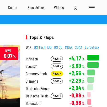
Tops & Flops
DAX
US Tech 100
US 30
MDAX
SDAX
EuroStoxx
RWE
-0,07
%
+4,17
Infineon
News
%
+3,89
Scout24
News
%
+2,56
Commerzbank
News
%
+2,29
Siemens
News
%
+2,04
Deutsche Börse
%
-0,86
Deutsche Telekom
News
%
-0,98
Beiersdorf
%