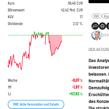
Kurs
56,40
EUR
Börsenwert
42,42 Mrd. EUR
RWE
Kep
KGV
17
Dividende
2,12 %
23.0
DER AKTIONÄR
Das Analy
Investoren
belassen. 
Woche
-0,07
Normalität
%
1M
-1,87
Demzufolg
%
1J
+57,83
Erschütter
%
des Konze
RWE Aktie Kennzahlen und Details
Die strukt