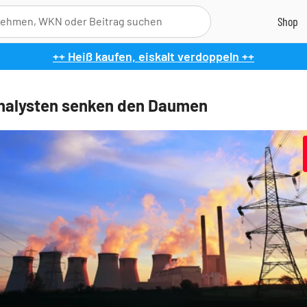
++ Heiß kaufen, eiskalt verdoppeln ++
nalysten senken den Daumen