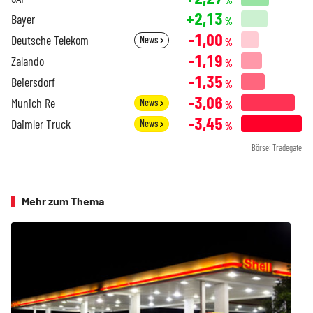
%
+2,13
Bayer
%
-1,00
Deutsche Telekom
News
%
-1,19
Zalando
%
-1,35
Beiersdorf
%
-3,06
Munich Re
News
%
-3,45
Daimler Truck
News
%
Börse: Tradegate
Mehr zum Thema