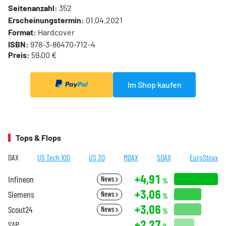
Seitenanzahl:
352
Erscheinungstermin:
01.04.2021
Format:
Hardcover
ISBN:
978-3-86470-712-4
Preis:
59,00 €
Im Shop kaufen
Tops & Flops
DAX
US Tech 100
US 30
MDAX
SDAX
EuroStoxx
+4,91
Infineon
News
%
+3,06
Siemens
News
%
+3,06
Scout24
News
%
+2,27
SAP