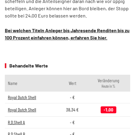
scheffeln und die Anteilseigner daran nach wie vor üppig
beteiligen. Anleger können hier an Bord bleiben, der Stopp
sollte bei 24,00 Euro belassen werden.
Bei welchen Titeln Anleger bis Jahresende Renditen bis zu
100 Prozent einfahren können, erfahren Sie hier.
Behandelte Werte
Veränderung
Name
Wert
Heute in %
Royal Dutch Shell
-
€
Royal Dutch Shell
38,34
€
-1,00
R.D.Shell A
-
€
R.D.Shell B
-
€