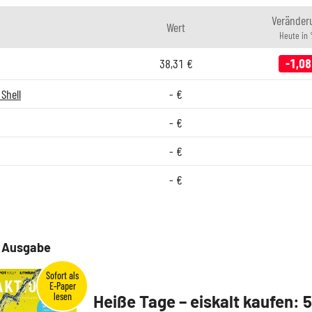
Veränder
Wert
Heute in
38,31
€
-1,08
Shell
-
€
-
€
-
€
-
€
e Ausgabe
Heiße Tage – eiskalt kaufen: 