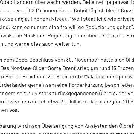
-Opec-Ländern überwacht werden. Bei einer gegenwärti
erung von 11,2 Millionen Barrel Rohöl täglich bleibt Russ
rosselung auf hohem Niveau. "Weil staatliche wie privat
sind, kann es nur um eine freiwillige Reduzierung gehen"
Nowak. Die Moskauer Regierung habe aber bereits mit Fi
n und werde dies auch weiter tun.
h dem Opec-Beschluss vom 30. November hatte sich Öl d
 Das Nordsee-Öl der Sorte Brent stieg um rund 15 Prozent
pro Barrel. Es ist seit 2008 das erste Mal, dass die Opec w
örderländer gemeinsam eine Förderkürzung beschließen.
er dem seit 2014 stark zurückgegangenen Ölpreis, der vo
 auf zwischenzeitlich etwa 30 Dollar zu Jahresbeginn 2016
hen war.
nbarung wird nach Überzeugung von Analysten den Ölprei
g steigen lassen. Allerdings erwarten Experten mittelfris