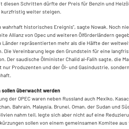
it diesen Schritten dürfte der Preis für Benzin und Heizö
kurzfristig weiter steigen.
in wahrhaft historisches Ereignis", sagte Nowak. Noch ni
eite Allianz von Opec und weiteren Ölförderländern gege
n Länder repräsentierten mehr als die Hälfte der weltwei
. Die Vereinbarung lege den Grundstein für eine langfris
n. Der saudische Ölminister Chalid al-Falih sagte, die 
t nur Produzenten und der Öl- und Gasindustrie, sonder
haft.
 sollen überwacht werden
dung der OPEC waren neben Russland auch Mexiko, Kasac
han, Bahrain, Malaysia, Brunei, Oman, der Sudan und S
olivien nahm teil, legte sich aber nicht auf eine Reduzieru
rkürzungen sollen von einem gemeinsamen Komitee aus 