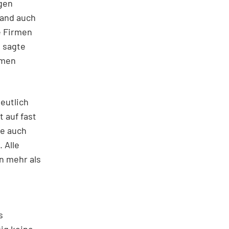
gen
land auch
e Firmen
, sagte
rmen
eutlich
 auf fast
ie auch
 Alle
n mehr als
s
tig keine