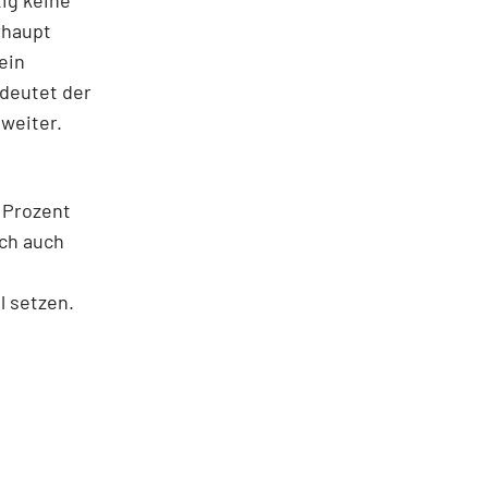
rhaupt
ein
deutet der
 weiter.
 Prozent
ich auch
n
l setzen.