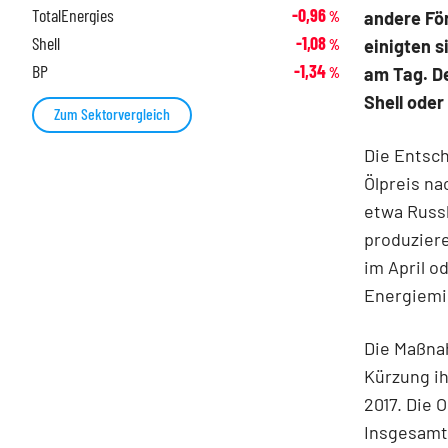
TotalEnergies
-0,96
andere För
%
Shell
-1,08
einigten s
%
BP
-1,34
am Tag. De
%
Shell ode
Zum Sektorvergleich
Die Entsch
Ölpreis na
etwa Russl
produziere
im April o
Energiemi
Die Maßna
Kürzung ih
2017. Die 
Insgesamt 