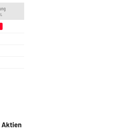
ung
 %
5 Aktien