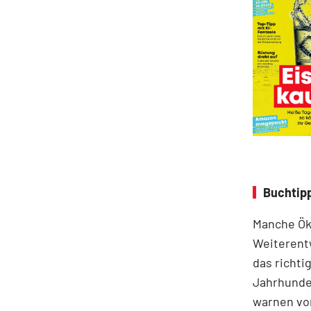
Buchtip
Manche Ök
Weiterent
das richti
Jahrhunder
warnen vor