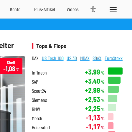
eiter
Tops & Flops
DAX
US Tech 100
US 30
MDAX
SDAX
EuroStoxx
Shell
-1,08
%
+3,99
Infineon
%
+3,40
SAP
%
+2,99
Scout24
%
+2,53
Siemens
%
+2,25
BMW
%
-1,13
Merck
%
-1,17
Beiersdorf
%