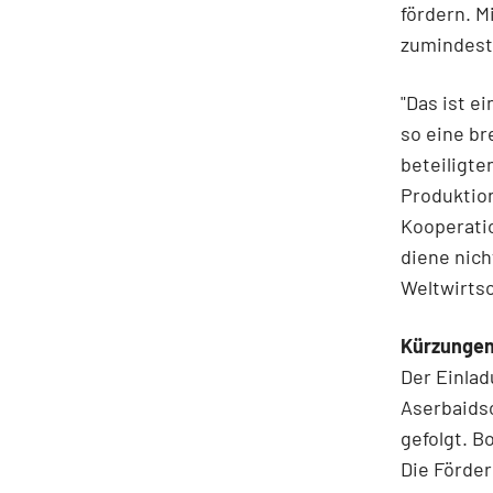
fördern. M
zumindest 
"Das ist e
so eine br
beteiligte
Produktion
Kooperatio
diene nich
Weltwirtsc
Kürzungen
Der Einla
Aserbaidsc
gefolgt. B
Die Förde