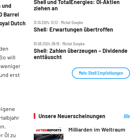
Shell und TotalEnergies: Öl‑Aktien
n und
ziehen an
0 Barrel
31.10.2024, 13:13 ‧ Michel Doepke
Royal Dutch
Shell: Erwartungen übertroffen
01.08.2024, 09:19 ‧ Michel Doepke
 den
Shell: Zahlen überzeugen – Dividende
enttäuscht
So will
l weniger
Mehr Shell Empfehlungen
und erst
e
eigene
Unsere Neuerscheinungen
Alle
Halbjahr
Neuerscheinungen
en.
Milliarden im Weltraum
r Öl zu