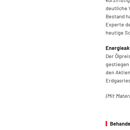
deutliche 
Bestand ha
Experte d
heutige Sc
Energieakt
Der Ölpre
gestiegen 
den Aktie
Erdgasries
(Mit Mater
Behande