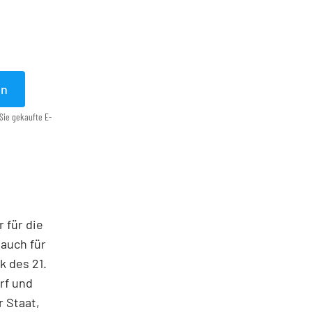
en
Sie gekaufte E-
 für die
auch für
k des 21.
rf und
 Staat,