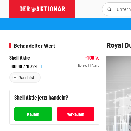
Royal D
Behandelter Wert
Shell Aktie
-1,08
%
Börse:
TTMzero
GB00B03MLX29
Watchlist
Shell
Aktie jetzt handeln?
Kaufen
Verkaufen