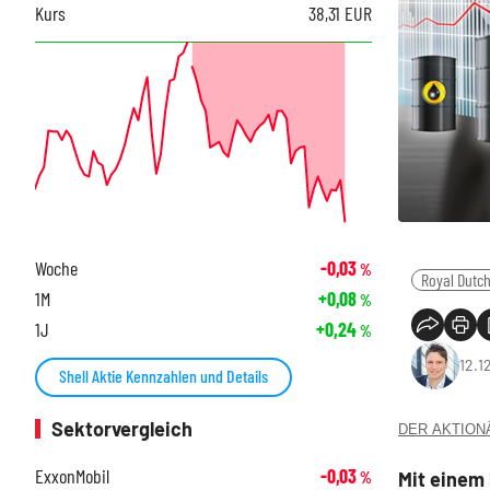
Kurs
38,31
EUR
Woche
-0,03
%
Royal Dutch
1M
+0,08
%
1J
+0,24
%
12.1
Shell Aktie Kennzahlen und Details
Sektorvergleich
DER AKTIONÄR
ExxonMobil
-0,03
Mit einem 
%