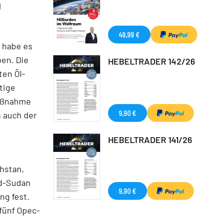
l
49,99 €
e habe es
ben. Die
HEBELTRADER 142/26
ten Öl-
tige
Maßnahme
9,90 €
n auch der
HEBELTRADER 141/26
hstan,
üd-Sudan
9,90 €
ng fest.
fünf Opec-