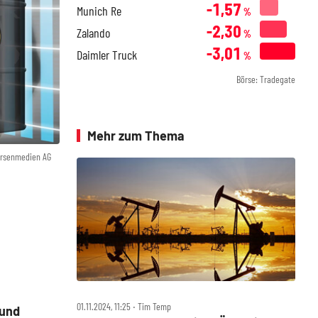
-1,57
Munich Re
%
-2,30
Zalando
%
-3,01
Daimler Truck
%
Börse: Tradegate
Mehr zum Thema
örsenmedien AG
01.11.2024, 11:25 ‧ Tim Temp
 und