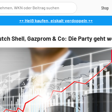
++ Heiß kaufen, eiskalt verdoppeln ++
utch Shell, Gazprom & Co: Die Party geht w