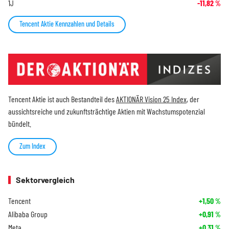
1J
-11,82
%
Tencent Aktie Kennzahlen und Details
Tencent Aktie ist auch Bestandteil des
AKTIONÄR Vision 25 Index
, der
aussichtsreiche und zukunftsträchtige Aktien mit Wachstumspotenzial
bündelt.
Zum Index
Sektorvergleich
Tencent
+1,50
%
Alibaba Group
+0,91
%
Meta
+0,31
%