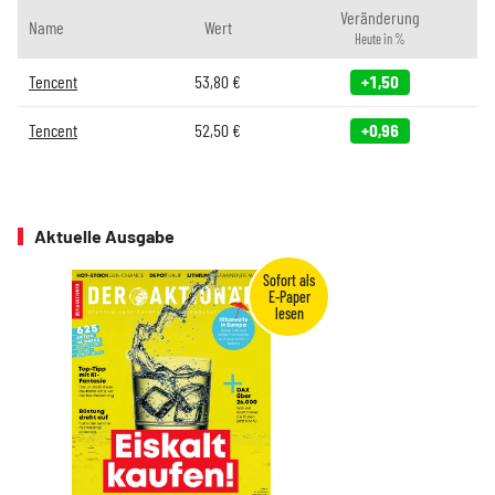
Veränderung
Name
Wert
Heute in %
Tencent
53,80
€
+1,50
Tencent
52,50
€
+0,96
Aktuelle Ausgabe