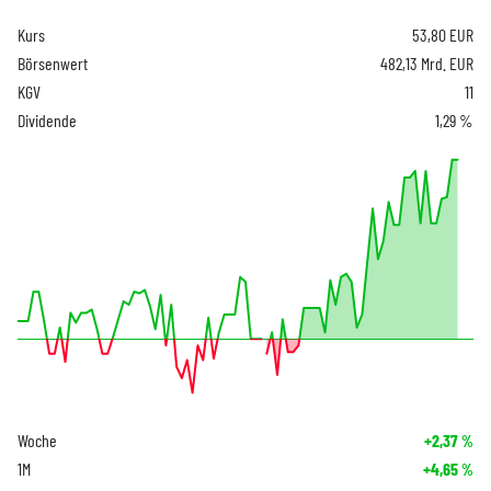
Kurs
53,80
EUR
Börsenwert
482,13 Mrd. EUR
KGV
11
Dividende
1,29 %
Woche
+2,37
%
1M
+4,65
%