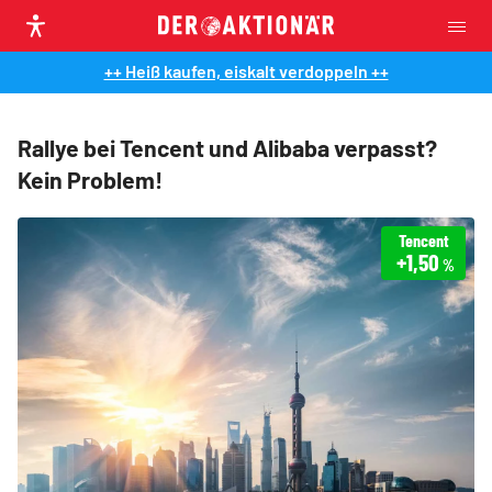
++ Heiß kaufen, eiskalt verdoppeln ++
Rallye bei Tencent und Alibaba verpasst?
Kein Problem!
Tencent
+1,50
%