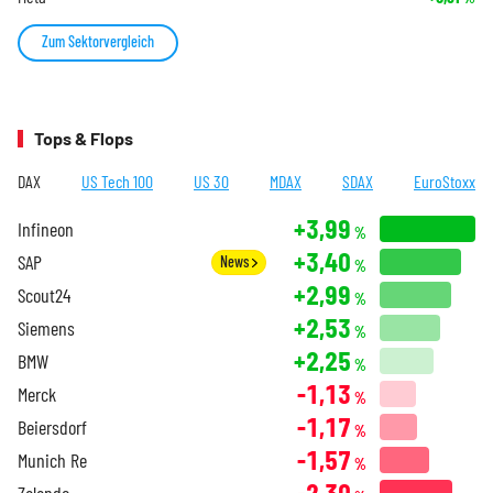
Zum Sektorvergleich
Tops & Flops
DAX
US Tech 100
US 30
MDAX
SDAX
EuroStoxx
+3,99
Infineon
%
+3,40
SAP
News
%
+2,99
Scout24
%
+2,53
Siemens
%
+2,25
BMW
%
-1,13
Merck
%
-1,17
Beiersdorf
%
-1,57
Munich Re
%
-2,30
Zalando