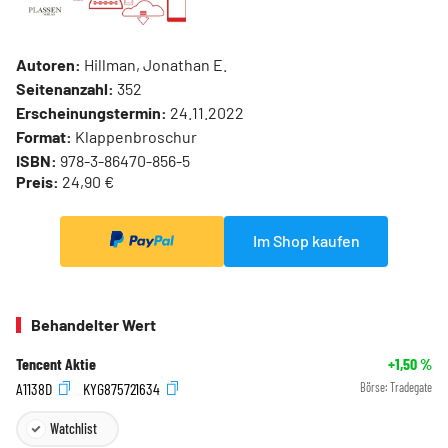
Autoren:
Hillman, Jonathan E.
Seitenanzahl:
352
Erscheinungstermin:
24.11.2022
Format:
Klappenbroschur
ISBN:
978-3-86470-856-5
Preis:
24,90 €
Im Shop kaufen
Behandelter Wert
Tencent Aktie
+1,50
%
A1138D
KYG875721634
Börse:
Tradegate
Watchlist