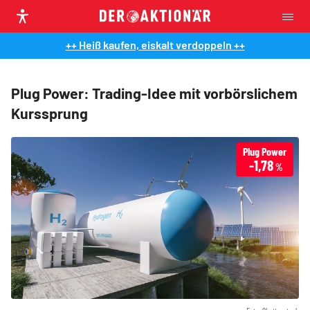
++ Heiß kaufen, eiskalt verdoppeln ++
Plug Power: Trading-Idee mit vorbörslichem
Kurssprung
Plug Power
-1,78
%