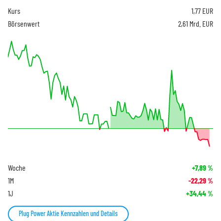
Kurs
1,77
EUR
Börsenwert
2,61 Mrd. EUR
Woche
+7,89
%
1M
-22,29
%
1J
+34,44
%
Plug Power Aktie Kennzahlen und Details