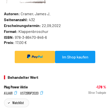
Autoren:
Cramer, James J.
Seitenanzahl:
432
Erscheinungstermin:
22.09.2022
Format:
Klappenbroschur
ISBN:
978-3-86470-846-6
Preis:
17,00 €
Im Shop kaufen
Behandelter Wert
Plug Power Aktie
-1,78
%
A1JA81
US72919P2020
Börse:
Tradegate
Watchlist