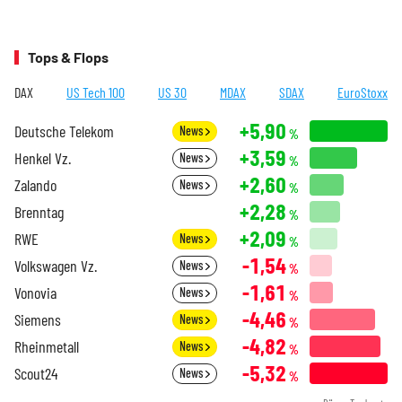
Tops & Flops
DAX
US Tech 100
US 30
MDAX
SDAX
EuroStoxx
+5,90
Deutsche Telekom
News
%
+3,59
Henkel Vz.
News
%
+2,60
Zalando
News
%
+2,28
Brenntag
%
+2,09
RWE
News
%
-1,54
Volkswagen Vz.
News
%
-1,61
Vonovia
News
%
-4,46
Siemens
News
%
-4,82
Rheinmetall
News
%
-5,32
Scout24
News
%