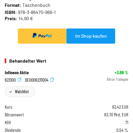
Format:
Taschenbuch
ISBN:
978-3-86470-966-1
Preis:
14,90 €
Im Shop kaufen
Behandelter Wert
Infineon Aktie
+3,99
%
623100
DE0006231004
Börse:
Tradegate
Watchlist
Kurs
62,42
EUR
Börsenwert
83,70 Mrd. EUR
KGV
71
Dividende
0,54 %