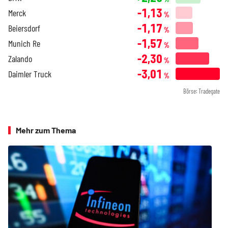
-1,13
Merck
%
-1,17
Beiersdorf
%
-1,57
Munich Re
%
-2,30
Zalando
%
-3,01
Daimler Truck
%
Börse: Tradegate
Mehr zum Thema