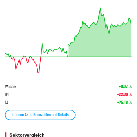
Woche
+0,07
%
1M
-22,00
%
1J
+75,18
%
Infineon Aktie Kennzahlen und Details
Sektorvergleich