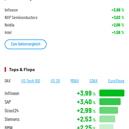
Infineon
+3,99
%
NXP Semiconductors
+3,03
%
Nvidia
+2,06
%
Intel
+1,59
%
Zum Sektorvergleich
Tops & Flops
DAX
US Tech 100
US 30
MDAX
SDAX
EuroStoxx
+3,99
Infineon
%
+3,40
SAP
%
+2,99
Scout24
%
+2,53
Siemens
%
+2,25
BMW
%