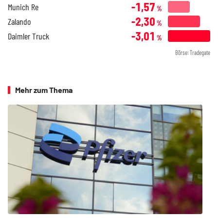
-1,57
Munich Re
%
-2,30
Zalando
%
-3,01
Daimler Truck
%
Börse: Tradegate
Mehr zum Thema