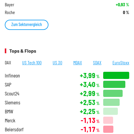
Bayer
+0,93
%
Roche
0
%
Zum Sektorvergleich
Tops & Flops
DAX
US Tech 100
US 30
MDAX
SDAX
EuroStoxx
+3,99
Infineon
%
+3,40
SAP
%
+2,99
Scout24
%
+2,53
Siemens
%
+2,25
BMW
%
-1,13
Merck
%
-1,17
Beiersdorf
%