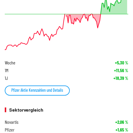
Woche
+5,30
%
1M
+11,56
%
1J
+18,39
%
Pfizer Aktie Kennzahlen und Details
Sektorvergleich
Novartis
+2,06
%
Pfizer
+1,65
%