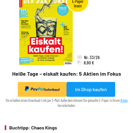
Nr. 33/26
8,90 €
Heiße Tage – eiskalt kaufen: 5 Aktien im Fokus
Im Shop kaufen
Sofortkauf
Sie erhalten einen Download-Link per E-Mail. Außerdem können Sie gekaufte E-Paper in Ihrem
Konto
herunterladen.
Buchtipp: Chaos Kings