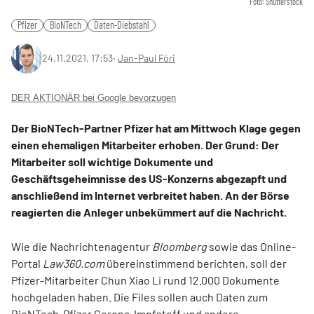
Foto: Shutterstock
Pfizer
BioNTech
Daten-Diebstahl
24.11.2021, 17:53
‧
Jan-Paul Fóri
DER AKTIONÄR bei Google bevorzugen
Der BioNTech-Partner Pfizer hat am Mittwoch Klage gegen
einen ehemaligen Mitarbeiter erhoben. Der Grund: Der
Mitarbeiter soll wichtige Dokumente und
Geschäftsgeheimnisse des US-Konzerns abgezapft und
anschließend im Internet verbreitet haben. An der Börse
reagierten die Anleger unbekümmert auf die Nachricht.
Wie die Nachrichtenagentur
Bloomberg
sowie das Online-
Portal
Law360.com
übereinstimmend berichten, soll der
Pfizer-Mitarbeiter Chun Xiao Li rund 12.000 Dokumente
hochgeladen haben. Die Files sollen auch Daten zum
BioNTech-Pfizer Corona-Impfstoff und andere