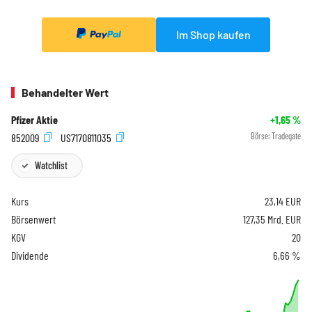
Im Shop kaufen
Behandelter Wert
Pfizer Aktie
+1,65
%
852009
US7170811035
Börse:
Tradegate
Watchlist
Kurs
23,14
EUR
Börsenwert
127,35 Mrd. EUR
KGV
20
Dividende
6,66 %