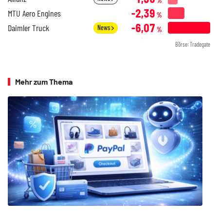
%
-2,39
MTU Aero Engines
%
-6,07
Daimler Truck
News
%
Börse: Tradegate
Mehr zum Thema