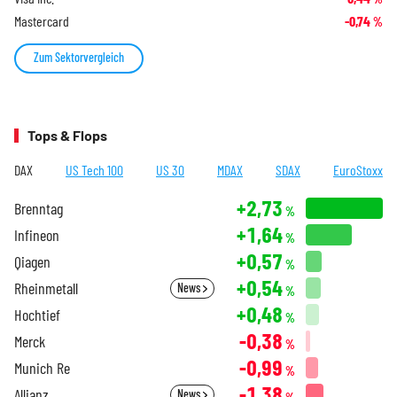
Mastercard
-0,74
%
Zum Sektorvergleich
Tops & Flops
DAX
US Tech 100
US 30
MDAX
SDAX
EuroStoxx
+2,73
Brenntag
%
+1,64
Infineon
%
+0,57
Qiagen
%
+0,54
Rheinmetall
News
%
+0,48
Hochtief
%
-0,38
Merck
%
-0,99
Munich Re
%
-1,38
Allianz
News