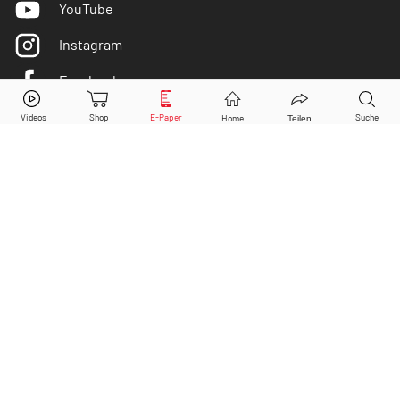
YouTube
Instagram
Facebook
PayPal
Aktie jetzt handeln?
Twitter
Kaufen
Verkaufen
DER AKTIONÄR ist IVW-geprüft
© Copyright 2026 Börsenmedien AG. Alle Rechte
vorbehalten.