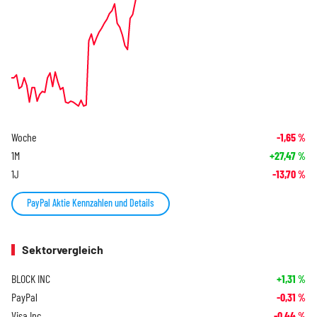
Woche
-1,65
%
1M
+27,47
%
1J
-13,70
%
PayPal Aktie Kennzahlen und Details
Sektorvergleich
BLOCK INC
+1,31
%
PayPal
-0,31
%
Visa Inc.
-0,44
%