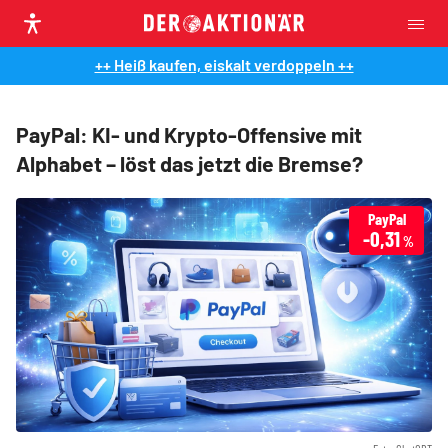
++ Heiß kaufen, eiskalt verdoppeln ++
PayPal: KI- und Krypto-Offensive mit
Alphabet – löst das jetzt die Bremse?
PayPal
-0,31
%