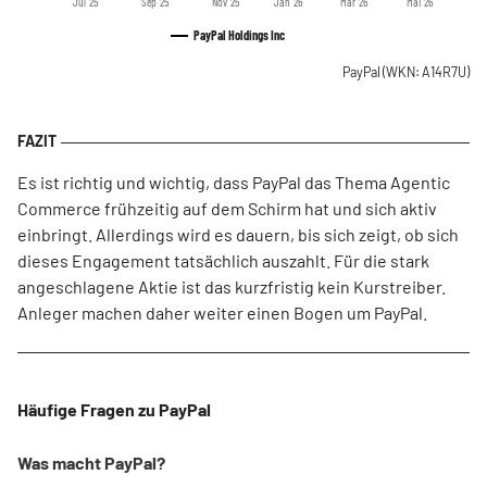
Jul '25
Sep '25
Nov '25
Jan '26
Mär '26
Mai '26
PayPal Holdings Inc
PayPal
(WKN: A14R7U)
Es ist richtig und wichtig, dass PayPal das Thema Agentic
Commerce frühzeitig auf dem Schirm hat und sich aktiv
einbringt. Allerdings wird es dauern, bis sich zeigt, ob sich
dieses Engagement tatsächlich auszahlt. Für die stark
angeschlagene Aktie ist das kurzfristig kein Kurstreiber.
Anleger machen daher weiter einen Bogen um PayPal.
Häufige Fragen zu PayPal
Was macht PayPal?