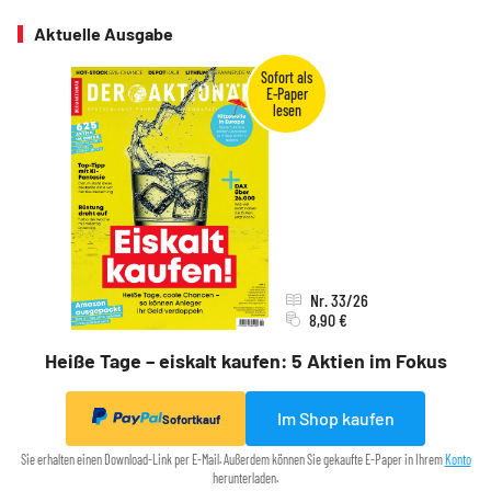
Aktuelle Ausgabe
Nr. 33/26
8,90 €
Heiße Tage – eiskalt kaufen: 5 Aktien im Fokus
Im Shop kaufen
Sofortkauf
Sie erhalten einen Download-Link per E-Mail. Außerdem können Sie gekaufte E-Paper in Ihrem
Konto
herunterladen.