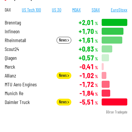
DAX
US Tech 100
US 30
MDAX
SDAX
EuroStoxx
+2,01
Brenntag
%
+1,70
Infineon
%
+1,61
Rheinmetall
News
%
+0,83
Scout24
%
+0,57
Qiagen
%
-0,41
Merck
%
-1,02
Allianz
News
%
-1,72
MTU Aero Engines
%
-1,84
Munich Re
%
-5,51
Daimler Truck
News
%
Börse: Tradegate