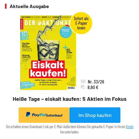
Aktuelle Ausgabe
Nr. 33/26
8,90 €
Heiße Tage – eiskalt kaufen: 5 Aktien im Fokus
Im Shop kaufen
Sofortkauf
Sie erhalten einen Download-Link per E-Mail. Außerdem können Sie gekaufte E-Paper in Ihrem
Konto
herunterladen.