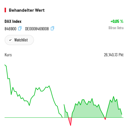
Behandelter Wert
DAX Index
+0,05
%
846900
DE0008469008
Börse:
Xetra
Watchlist
Kurs
26.140,13
Pkt