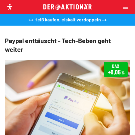
++ Heiß kaufen, eiskalt verdoppeln ++
Paypal enttäuscht - Tech-Beben geht
weiter
DAX
+0,05
%