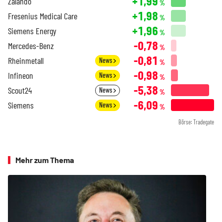
+1,99
Zalando
%
+1,98
Fresenius Medical Care
%
+1,96
Siemens Energy
%
-0,78
Mercedes-Benz
%
-0,81
Rheinmetall
News
%
-0,98
Infineon
News
%
-5,38
Scout24
News
%
-6,09
Siemens
News
%
Börse: Tradegate
Mehr zum Thema