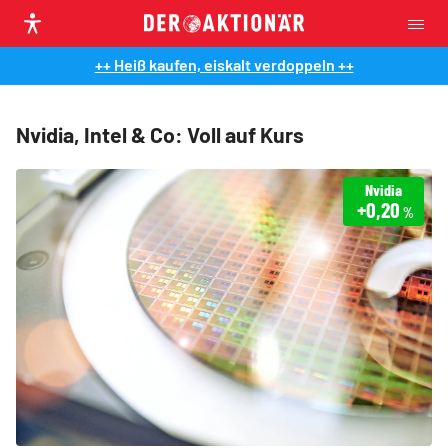
++ Heiß kaufen, eiskalt verdoppeln ++
Nvidia, Intel & Co: Voll auf Kurs
Nvidia
+0,20
%