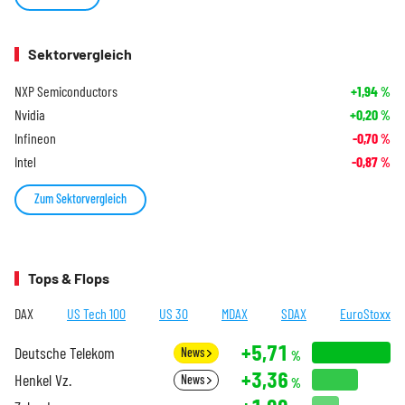
Sektorvergleich
NXP Semiconductors
+1,94
%
Nvidia
+0,20
%
Infineon
-0,70
%
Intel
-0,87
%
Zum Sektorvergleich
Tops & Flops
DAX
US Tech 100
US 30
MDAX
SDAX
EuroStoxx
+5,71
Deutsche Telekom
News
%
+3,36
Henkel Vz.
News
%