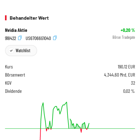
Behandelter Wert
Nvidia Aktie
+0,20
%
918422
US67066G1040
Börse:
Tradegate
Watchlist
Kurs
190,12
EUR
Börsenwert
4.344,60 Mrd. EUR
KGV
32
Dividende
0,02 %