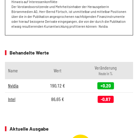
Hinweis auf Interessenkonflikte:
Der Vorstandsvorsitzende und Mehrheitsinhaber der Herausgeberin
Börsenmedien AG, Herr Bernd Förtsch, ist unmittelbar und mittelbar Positionen
über die in der Publikation angesprochenen nachfolgenden Finanzinstrumente
oder hierauf bezogene Derivate eingegangen, die von der durch die Publikation
etwaig resultierenden Kursentwicklung profitieren können: Nvidia.
Behandelte Werte
Veränderung
Name
Wert
Heute in %
Nvidia
190,12
€
+0,20
Intel
86,65
€
-0,87
Aktuelle Ausgabe