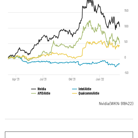
150
100
50
0
-50
Apr '21
Jul '21
Okt '21
Jan '22
Nvidia
Intel
Aktie
AMD
Aktie
Qualcomm
Aktie
Nvidia
(WKN: 918422)