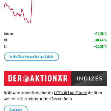
Woche
+14,26
%
1M
+10,44
%
1J
+23,38
%
Nvidia Aktie Kennzahlen und Details
Nvidia Aktie ist auch Bestandteil des
AKTIONÄR Titan 20 Index
, der 20 der
weltbesten Unternehmen in einem Basket bündelt.
Zum Index