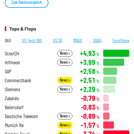
Zum Sektorvergleich
Tops & Flops
DAX
US Tech 100
US 30
MDAX
SDAX
EuroStoxx
+4,93
Scout24
News
%
+3,99
Infineon
News
%
+2,58
SAP
%
+2,51
Commerzbank
News
%
+2,29
Siemens
News
%
-0,79
Zalando
%
-0,83
Beiersdorf
%
-0,89
Deutsche Telekom
News
%
-1,57
Munich Re
News
%
-3,74
Daimler Truck
News