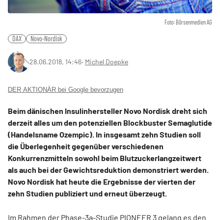
Foto: Börsenmedien AG
DAX
Novo-Nordisk
28.06.2018, 14:46
‧
Michel Doepke
DER AKTIONÄR bei Google bevorzugen
Beim dänischen Insulinhersteller Novo Nordisk dreht sich
derzeit alles um den potenziellen Blockbuster Semaglutide
(Handelsname Ozempic). In insgesamt zehn Studien soll
die Überlegenheit gegenüber verschiedenen
Konkurrenzmitteln sowohl beim Blutzuckerlangzeitwert
als auch bei der Gewichtsreduktion demonstriert werden.
Novo Nordisk hat heute die Ergebnisse der vierten der
zehn Studien publiziert und erneut überzeugt.
Im Rahmen der Phase-3a-Studie PIONEER 3 gelang es den