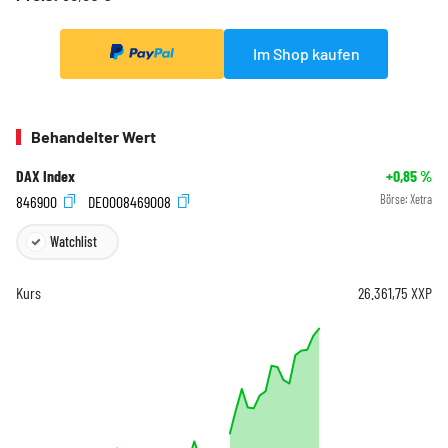
Im Shop kaufen
Behandelter Wert
DAX Index
+0,85
%
846900
DE0008469008
Börse:
Xetra
Watchlist
Kurs
26.361,75
XXP