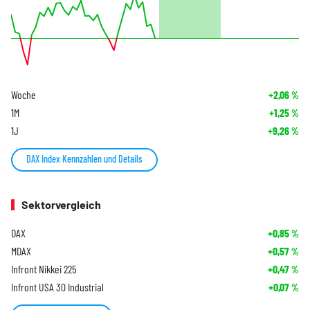
Woche
+2,06
%
1M
+1,25
%
1J
+9,26
%
DAX Index Kennzahlen und Details
Sektorvergleich
DAX
+0,85
%
MDAX
+0,57
%
Infront Nikkei 225
+0,47
%
Infront USA 30 Industrial
+0,07
%