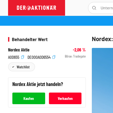
Nordex:
Behandelter Wert
Nordex Aktie
-2,06
%
Börse:
Tradegate
A0D655
DE000A0D6554
Watchlist
Nordex
Aktie jetzt handeln?
Kaufen
Verkaufen