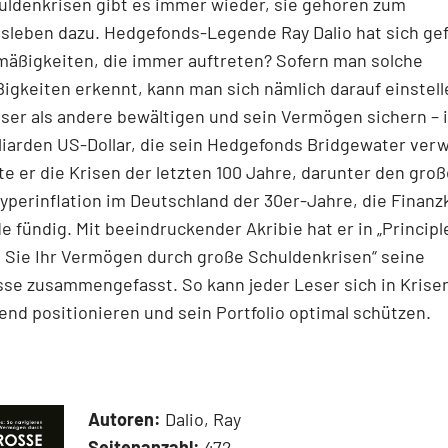
uldenkrisen gibt es immer wieder, sie gehören zum
sleben dazu. Hedgefonds-Legende Ray Dalio hat sich gef
mäßigkeiten, die immer auftreten? Sofern man solche
gkeiten erkennt, kann man sich nämlich darauf einstell
ser als andere bewältigen und sein Vermögen sichern – i
illiarden US-Dollar, die sein Hedgefonds Bridgewater verw
e er die Krisen der letzten 100 Jahre, darunter den gro
Hyperinflation im Deutschland der 30er-Jahre, die Finanz
e fündig. Mit beeindruckender Akribie hat er in „Principl
 Sie Ihr Vermögen durch große Schuldenkrisen“ seine
se zusammengefasst. So kann jeder Leser sich in Krise
nd positionieren und sein Portfolio optimal schützen.
Autoren:
Dalio, Ray
Seitenanzahl:
472