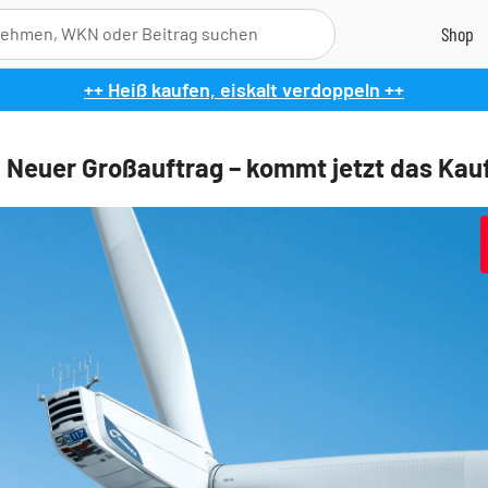
++ Heiß kaufen, eiskalt verdoppeln ++
 Neuer Großauftrag – kommt jetzt das Kau