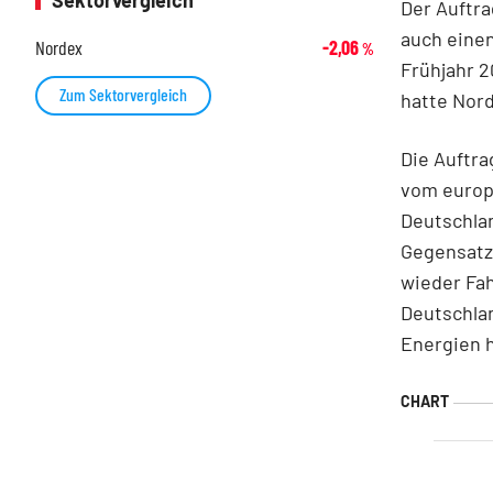
Sektorvergleich
Der Auftra
auch einen
Nordex
-2,06
%
Frühjahr 2
Zum Sektorvergleich
hatte Nord
Die Auftra
vom europa
Deutschlan
Gegensatz
wieder Fa
Deutschlan
Energien 