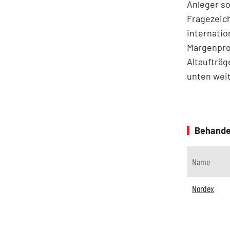
Anleger so
Fragezeich
internati
Margenpro
Altaufträ
unten weit
Behande
Name
Nordex