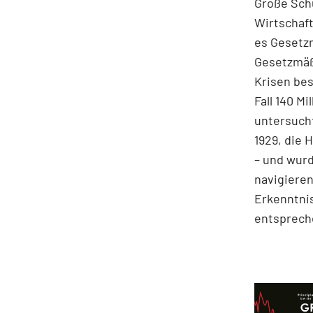
Große Sch
Wirtschaft
es Gesetz
Gesetzmäßi
Krisen bes
Fall 140 M
untersucht
1929, die 
– und wurd
navigieren
Erkenntnis
entspreche