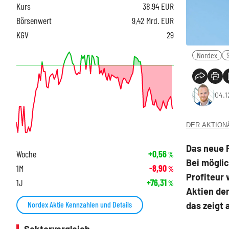
Kurs
38,94
EUR
Börsenwert
9,42 Mrd. EUR
KGV
29
Nordex
04.1
DER AKTIONÄR
Das neue F
Woche
+0,56
%
Bei mögli
1M
-8,90
%
Profiteur
1J
+76,31
%
Aktien der
Nordex Aktie Kennzahlen und Details
das zeigt 