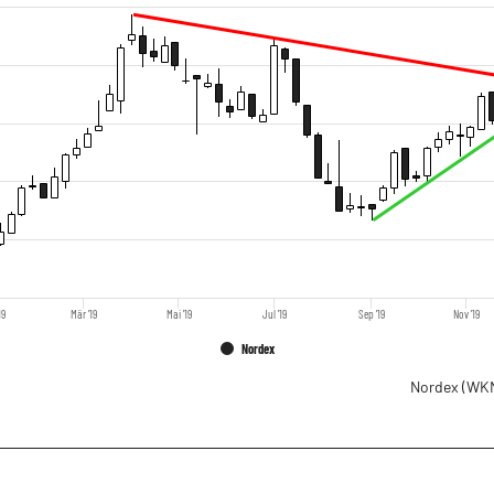
19
Mär '19
Mai '19
Jul '19
Sep '19
Nov '19
Nordex
Nordex
(WKN