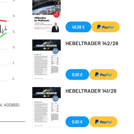
14
49,99 €
12
HEBELTRADER 142/26
10
8
9,90 €
6
HEBELTRADER 141/26
: A0D655)
9,90 €