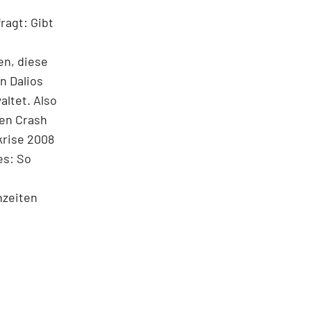
ragt: Gibt
en, diese
n Dalios
altet. Also
ßen Crash
krise 2008
es: So
nzeiten