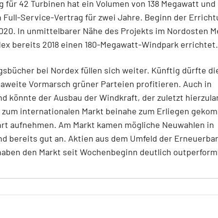
g für 42 Turbinen hat ein Volumen von 138 Megawatt und 
 Full-Service-Vertrag für zwei Jahre. Beginn der Erricht
020. In unmittelbarer Nähe des Projekts im Nordosten M
ex bereits 2018 einen 180-Megawatt-Windpark errichtet.
gsbücher bei Nordex füllen sich weiter. Künftig dürfte d
weite Vormarsch grüner Parteien profitieren. Auch in
d könnte der Ausbau der Windkraft, der zuletzt hierzul
 zum internationalen Markt beinahe zum Erliegen gekom
hrt aufnehmen. Am Markt kamen mögliche Neuwahlen in
d bereits gut an. Aktien aus dem Umfeld der Erneuerba
haben den Markt seit Wochenbeginn deutlich outperform