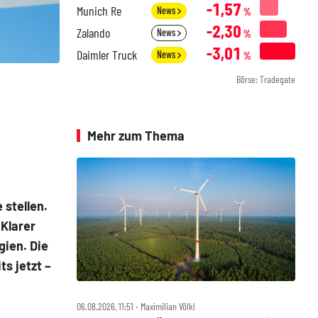
-1,57
Munich Re
News
%
-2,30
Zalando
News
%
-3,01
Daimler Truck
News
%
Börse: Tradegate
Mehr zum Thema
 stellen.
Klarer
ien. Die
s jetzt –
06.08.2026, 11:51 ‧ Maximilian Völkl