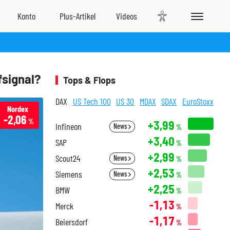
fsignal?
Tops & Flops
DAX
US Tech 100
US 30
MDAX
SDAX
EuroStoxx
Nordex
-2,06
%
+3,99
Infineon
News
%
+3,40
SAP
%
+2,99
Scout24
News
%
+2,53
Siemens
News
%
+2,25
BMW
%
-1,13
Merck
%
-1,17
Beiersdorf
%