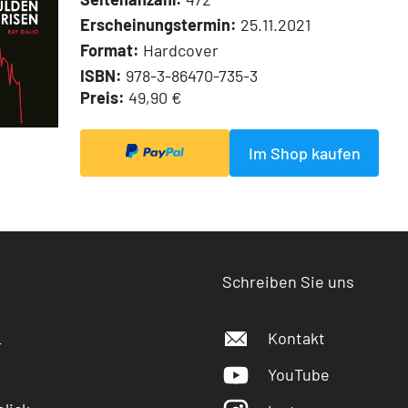
Erscheinungstermin:
25.11.2021
Format:
Hardcover
ISBN:
978-3-86470-735-3
Preis:
49,90 €
Im Shop kaufen
Schreiben Sie uns
Kontakt
r
YouTube