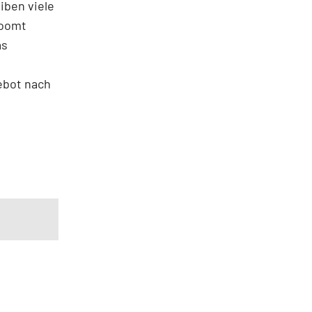
iben viele
boomt
as
ebot nach