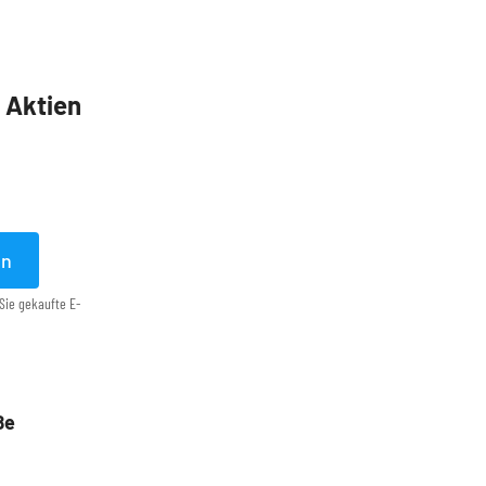
5 Aktien
en
Sie gekaufte E-
ße