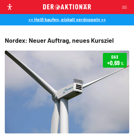
++ Heiß kaufen, eiskalt verdoppeln ++
Nordex: Neuer Auftrag, neues Kursziel
DAX
+0,69
%