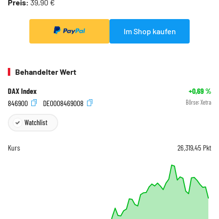
Preis:
39,90 €
Im Shop kaufen
Behandelter Wert
DAX Index
+0,69
%
846900
DE0008469008
Börse:
Xetra
Watchlist
Kurs
26.319,45
Pkt