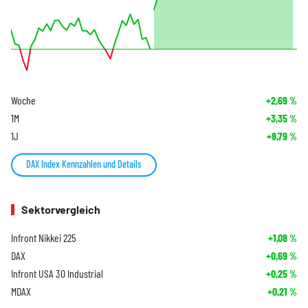
Woche
+2,69
%
1M
+3,35
%
1J
+8,79
%
DAX Index Kennzahlen und Details
Sektorvergleich
Infront Nikkei 225
+1,08
%
DAX
+0,69
%
Infront USA 30 Industrial
+0,25
%
MDAX
+0,21
%