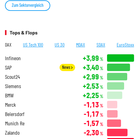
Zum Sektorvergleich
Tops & Flops
DAX
US Tech 100
US 30
MDAX
SDAX
EuroStoxx
+3,99
Infineon
%
+3,40
SAP
News
%
+2,99
Scout24
%
+2,53
Siemens
%
+2,25
BMW
%
-1,13
Merck
%
-1,17
Beiersdorf
%
-1,57
Munich Re
%
-2,30
Zalando
%