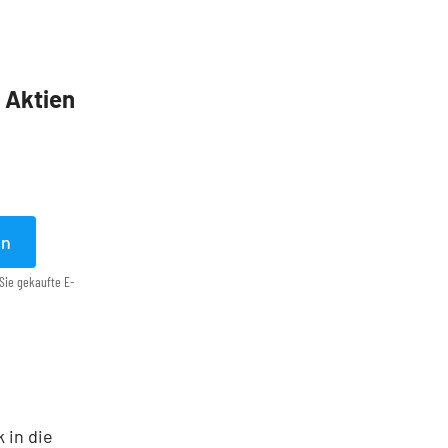
5 Aktien
en
Sie gekaufte E-
 in die