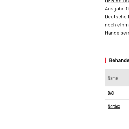
DER AKTION
Ausgabe 0
Deutsche B
noch einm
Handelsem
Behande
Name
DAX
Nordex