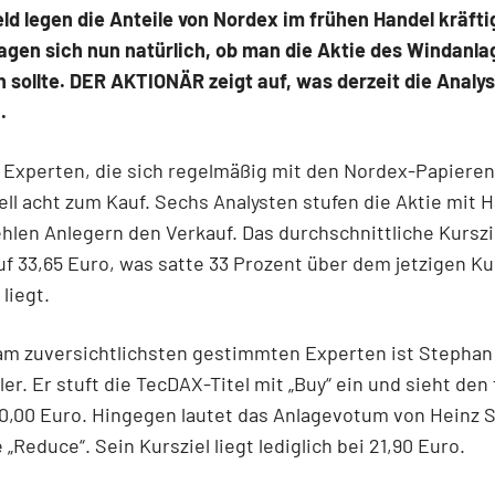
d legen die Anteile von Nordex im frühen Handel kräftig
agen sich nun natürlich, ob man die Aktie des Windanl
 sollte. DER AKTIONÄR zeigt auf, was derzeit die Analy
.
 Experten, die sich regelmäßig mit den Nordex-Papieren
ell acht zum Kauf. Sechs Analysten stufen die Aktie mit H
hlen Anlegern den Verkauf. Das durchschnittliche Kurszi
uf 33,65 Euro, was satte 33 Prozent über dem jetzigen Ku
liegt.
am zuversichtlichsten gestimmten Experten ist Stephan
er. Er stuft die TecDAX-Titel mit „Buy“ ein und sieht den 
0,00 Euro. Hingegen lautet das Anlagevotum von Heinz S
 „Reduce“. Sein Kursziel liegt lediglich bei 21,90 Euro.