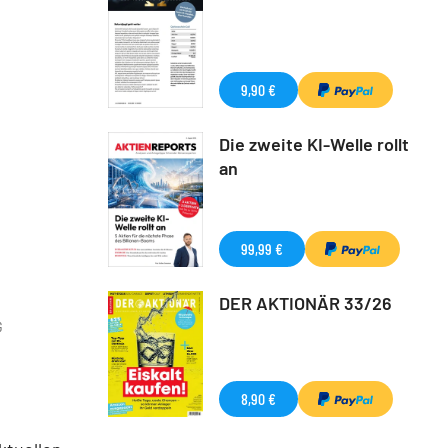
9,90 €
Die zweite KI-Welle rollt
an
99,99 €
DER AKTIONÄR 33/26
G
8,90 €