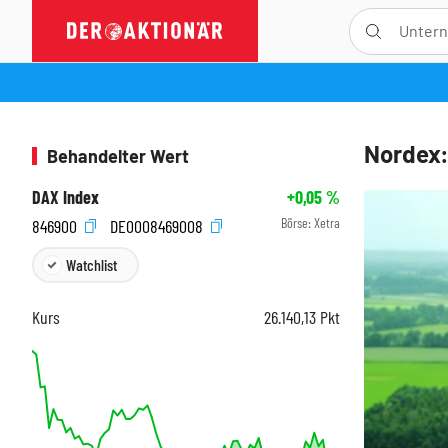
Nordex:
Behandelter Wert
DAX Index
+0,05
%
Börse:
Xetra
846900
DE0008469008
Watchlist
Kurs
26.140,13
Pkt