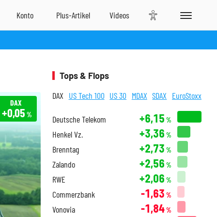
Tops & Flops
DAX
US Tech 100
US 30
MDAX
SDAX
EuroStoxx
DAX
+0,05
%
+6,15
Deutsche Telekom
%
+3,36
Henkel Vz.
%
+2,73
Brenntag
%
+2,56
Zalando
%
+2,06
RWE
%
-1,63
Commerzbank
%
-1,84
Vonovia
%