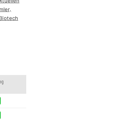
ktuellen
mler,
 Biotech
ng