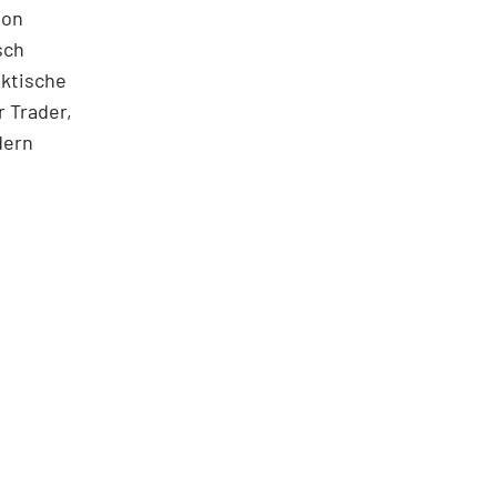
ton
sch
aktische
 Trader,
dern