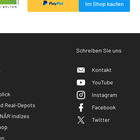
Im Shop kaufen
Schreiben Sie uns
Kontakt
r
YouTube
lick
Instagram
nd Real-Depots
Facebook
NÄR Indizes
Twitter
hop
en