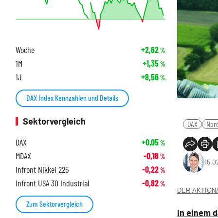
Woche
+2,62
%
1M
+1,35
%
1J
+9,56
%
DAX Index Kennzahlen und Details
Sektorvergleich
DAX
Nor
DAX
+0,05
%
MDAX
-0,18
%
15.0
Infront Nikkei 225
-0,22
%
Infront USA 30 Industrial
-0,82
%
DER AKTIONÄR
Zum Sektorvergleich
In einem 