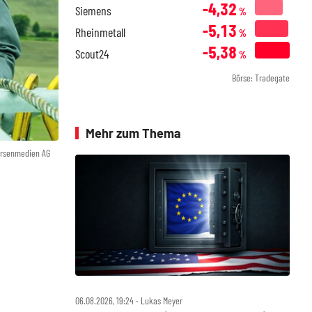
-4,32
Siemens
%
-5,13
Rheinmetall
%
-5,38
Scout24
%
Börse: Tradegate
Mehr zum Thema
örsenmedien AG
06.08.2026, 19:24 ‧ Lukas Meyer