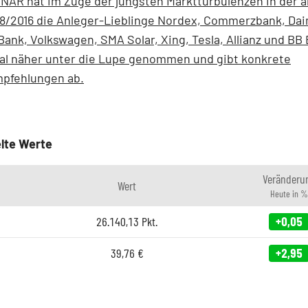
ÄR hat im Zuge der jüngsten Marktturbulenzen in der a
8/2016 die Anleger-Lieblinge Nordex, Commerzbank, Dai
ank, Volkswagen, SMA Solar, Xing, Tesla, Allianz und BB
al näher unter die Lupe genommen und gibt konkrete
pfehlungen ab.
lte Werte
Veränderu
Wert
Heute in %
26.140,13
Pkt.
+0,05
39,76
€
+2,95