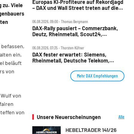
Europas KI‑Profiteure auf Rekordjagd
 zu. Viele
– DAX und Wall Street treten auf die
agenbauers
Bremse
sten
06.08.2026, 09:00 ‧ Thomas Bergmann
DAX‑Rally pausiert – Commerzbank,
Deutz, Rheinmetall, Scout24,
Siemens, SUSS, United Internet im
Check
 befassen,
06.08.2026, 07:35 ‧ Thorsten Küfner
DAX fester erwartet: Siemens,
alten ein,
Rheinmetall, Deutsche Telekom,
el beläuft
Merck und Commerzbank im Fokus
rs von
Mehr DAX Empfehlungen
 Wulf von
fairen
teffen von
Unsere Neuerscheinungen
Alle
Neuerscheinungen
HEBELTRADER 141/26