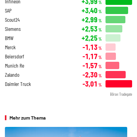
+3,99
Infineon
%
+3,40
SAP
%
+2,99
Scout24
%
+2,53
Siemens
%
+2,25
BMW
%
-1,13
Merck
%
-1,17
Beiersdorf
%
-1,57
Munich Re
%
-2,30
Zalando
%
-3,01
Daimler Truck
%
Börse: Tradegate
Mehr zum Thema