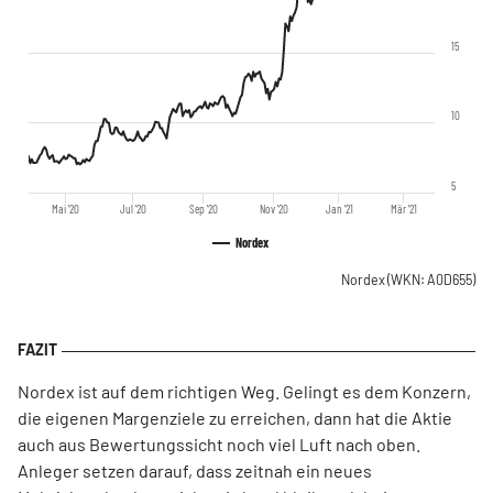
15
10
5
Mai '20
Jul '20
Sep '20
Nov '20
Jan '21
Mär '21
Nordex
Nordex
(WKN: A0D655)
Nordex ist auf dem richtigen Weg. Gelingt es dem Konzern,
die eigenen Margenziele zu erreichen, dann hat die Aktie
auch aus Bewertungssicht noch viel Luft nach oben.
Anleger setzen darauf, dass zeitnah ein neues