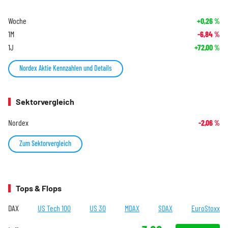
Woche
+0,26
%
1M
-6,84
%
1J
+72,00
%
Nordex Aktie Kennzahlen und Details
Sektorvergleich
Nordex
-2,06
%
Zum Sektorvergleich
Tops & Flops
DAX
US Tech 100
US 30
MDAX
SDAX
EuroStoxx