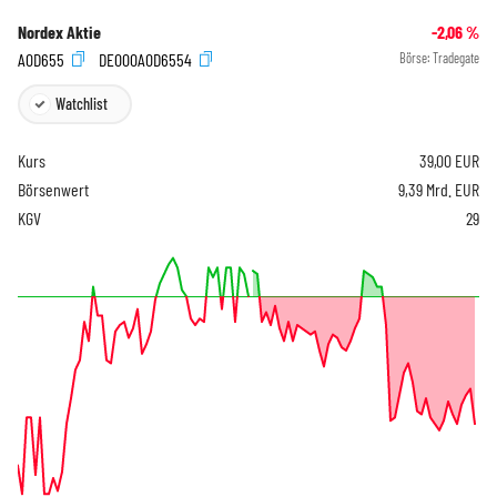
Nordex Aktie
-2,06
%
A0D655
DE000A0D6554
Börse:
Tradegate
Watchlist
Kurs
39,00
EUR
Börsenwert
9,39 Mrd. EUR
KGV
29