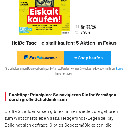
Nr. 33/26
8,90 €
Heiße Tage – eiskalt kaufen: 5 Aktien im Fokus
Im Shop kaufen
Sofortkauf
Sie erhalten einen Download-Link per E-Mail. Außerdem können Sie gekaufte E-Paper in Ihrem
Konto
herunterladen.
Buchtipp: Principles: So navigieren Sie Ihr Vermögen
durch große Schuldenkrisen
Große Schuldenkrisen gibt es immer wieder, sie gehören
zum Wirtschaftsleben dazu. Hedgefonds-Legende Ray
Dalio hat sich gefragt: Gibt es Gesetzmäßigkeiten, die