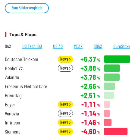
Zum Sektorvergleich
Tops & Flops
DAX
US Tech 100
US 30
MDAX
SDAX
EuroStoxx
+6,37
Deutsche Telekom
News
%
+3,88
Henkel Vz.
News
%
+3,78
Zalando
%
+2,66
Fresenius Medical Care
%
+2,51
Brenntag
%
-1,11
Bayer
News
%
-1,14
Vonovia
News
%
-1,46
Infineon
News
%
-4,60
Siemens
News
%