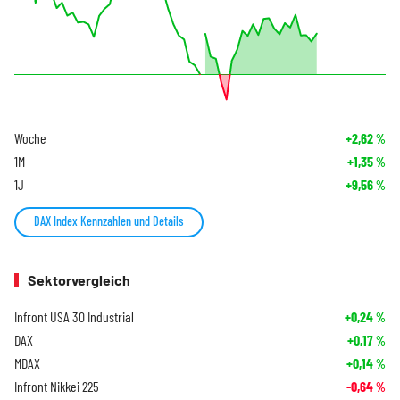
Woche
+2,62
%
1M
+1,35
%
1J
+9,56
%
DAX Index Kennzahlen und Details
Sektorvergleich
Infront USA 30 Industrial
+0,24
%
DAX
+0,17
%
MDAX
+0,14
%
Infront Nikkei 225
-0,64
%