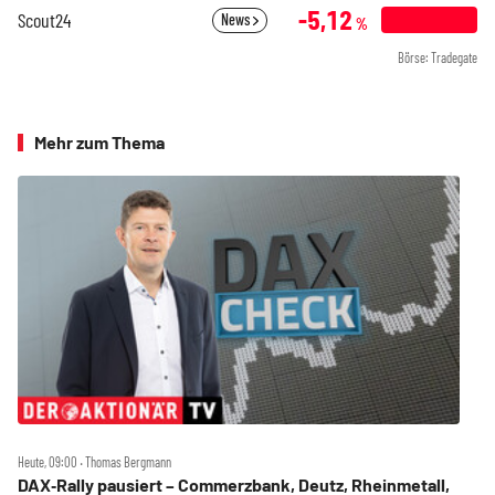
-5,12
Scout24
News
%
Börse: Tradegate
Mehr zum Thema
Heute, 09:00 ‧ Thomas Bergmann
DAX‑Rally pausiert – Commerzbank, Deutz, Rheinmetall,