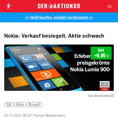
++ Heiß kaufen, eiskalt verdoppeln ++
Nokia: Verkauf besiegelt, Aktie schwach
DAX
+0,85
%
Foto: Börsenmedien AG
DAX
Nokia
Microsoft
20.11.2013, 08:37
‧ Florian Westermann