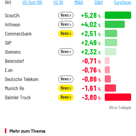
DAX
US Tech 100
US 30
MDAX
SDAX
EuroStoxx
+5,28
Scout24
News
%
+4,02
Infineon
News
%
+2,51
Commerzbank
News
%
+2,49
SAP
%
+2,32
Siemens
News
%
-0,71
Beiersdorf
%
-0,76
E.on
%
-0,86
Deutsche Telekom
News
%
-1,61
Munich Re
News
%
-3,80
Daimler Truck
News
%
Börse: Tradegate
Mehr zum Thema