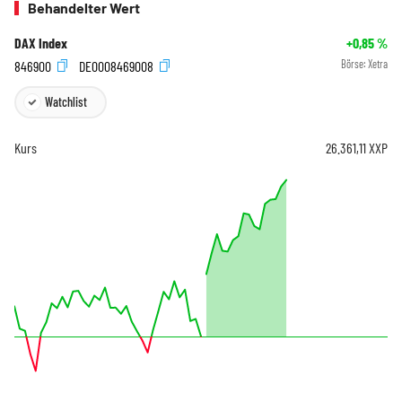
Behandelter Wert
DAX Index
+0,85
%
846900
DE0008469008
Börse:
Xetra
Watchlist
Kurs
26.361,11
XXP