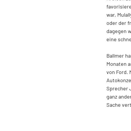
favorisie
war, Mulal
oder der 
dagegen w
eine schne
Ballmer h
Monaten a
von Ford. 
Autokonzer
Sprecher 
ganz ander
Sache vert