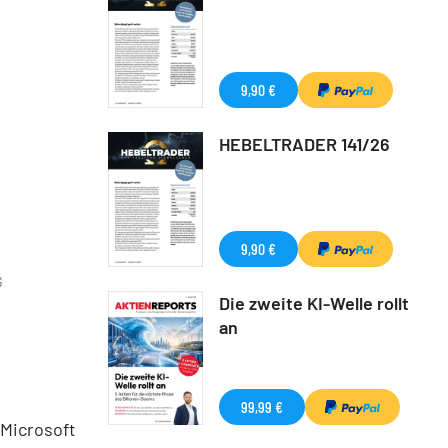
9,90 €
HEBELTRADER 141/26
9,90 €
G
Die zweite KI-Welle rollt
an
99,99 €
 Microsoft