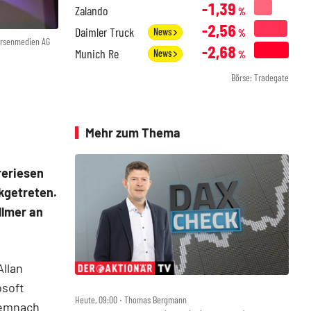
-1,39
Zalando
%
-2,56
Daimler Truck
News
%
örsenmedien AG
-2,68
Munich Re
News
%
Börse: Tradegate
Mehr zum Thema
reriesen
kgetreten.
llmer an
Allan
osoft
Heute, 09:00 ‧ Thomas Bergmann
 Demnach