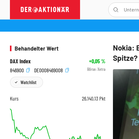
Nokia: 
Behandelter Wert
Spitze?
DAX Index
+0,05
%
Börse:
Xetra
846900
DE0008469008
Watchlist
Kurs
26.140,13
Pkt