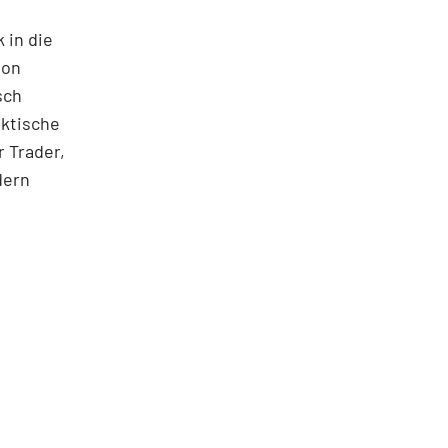
 in die
ton
sch
aktische
 Trader,
dern