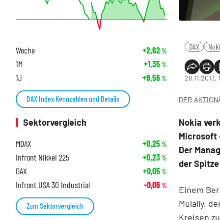
DAX
Nok
Woche
+2,62
%
1M
+1,35
%
1J
+9,56
28.11.2013, 
%
DAX Index Kennzahlen und Details
DER AKTIONÄR
Sektorvergleich
Nokia ver
Microsoft 
MDAX
+0,25
%
Der Manag
Infront Nikkei 225
+0,23
%
der Spitze
DAX
+0,05
%
Infront USA 30 Industrial
-0,06
%
Einem Ber
Mulally, d
Zum Sektorvergleich
Kreisen zu