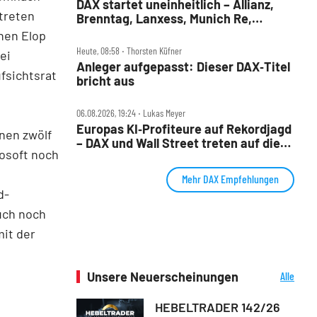
DAX startet uneinheitlich – Allianz,
treten
Brenntag, Lanxess, Munich Re,
Porsche SE, SUSS MicroTec im Check
hen Elop
Heute, 08:58 ‧ Thorsten Küfner
ei
Anleger aufgepasst: Dieser DAX‑Titel
fsichtsrat
bricht aus
06.08.2026, 19:24 ‧ Lukas Meyer
Europas KI‑Profiteure auf Rekordjagd
nen zwölf
– DAX und Wall Street treten auf die
osoft noch
Bremse
Mehr DAX Empfehlungen
d-
uch noch
mit der
Unsere Neuerscheinungen
Alle
Neuerscheinungen
HEBELTRADER 142/26