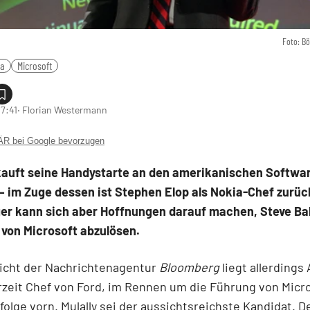
Foto: B
ia
Microsoft
17:41
‧ Florian Westermann
 bei Google bevorzugen
kauft seine Handystarte an den amerikanischen Softwa
– im Zuge dessen ist Stephen Elop als Nokia-Chef zurüc
er kann sich aber Hoffnungen darauf machen, Steve Ba
 von Microsoft abzulösen.
icht der Nachrichtenagentur
Bloomberg
liegt allerdings 
erzeit Chef von Ford, im Rennen um die Führung von Micr
folge vorn. Mulally sei der aussichtsreichste Kandidat.