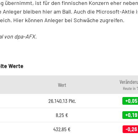
g übernimmt, ist für den finnischen Konzern eher neben
e Anleger bleiben hier am Ball. Auch die Microsoft-Aktie i
eich. Hier können Anleger bei Schwäche zugreifen.
al von dpa-AFX.
lte Werte
Veränder
Wert
Heute in 
26.140,13
Pkt.
+0,05
8,25
€
+0,19
432,85
€
-0,26