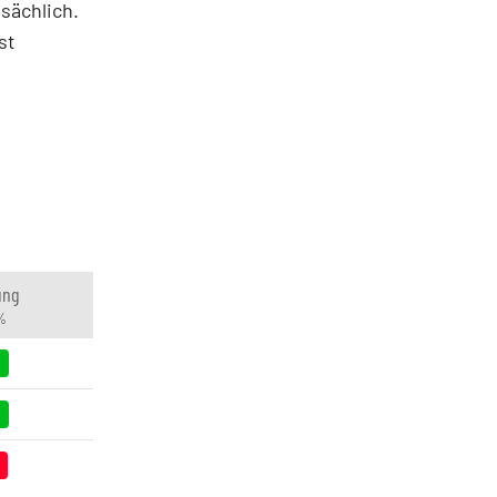
sächlich.
st
ung
%