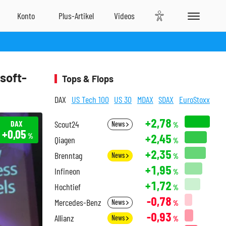
soft-
Tops & Flops
DAX
US Tech 100
US 30
MDAX
SDAX
EuroStoxx
+2,78
DAX
Scout24
News
%
+0,05
+2,45
%
Qiagen
%
+2,35
Brenntag
News
%
+1,95
Infineon
%
+1,72
Hochtief
%
-0,78
Mercedes-Benz
News
%
-0,93
Allianz
News
%