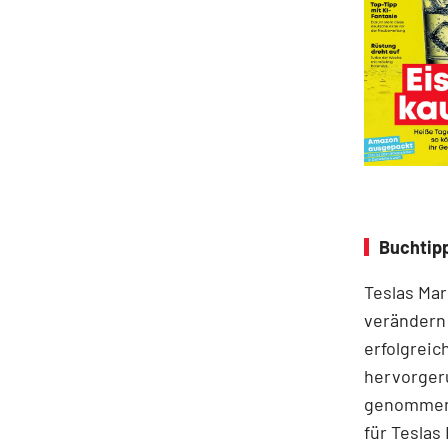
Buchtip
Teslas Mar
verändern 
erfolgreic
hervorgeru
genommen. 
für Teslas