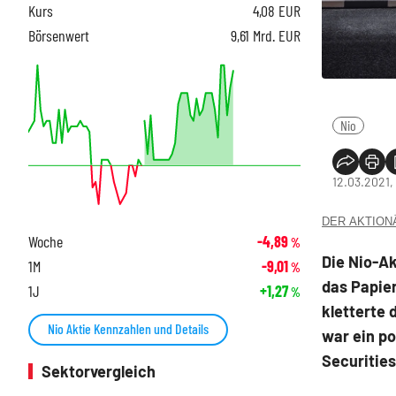
Kurs
4,08
EUR
Börsenwert
9,61 Mrd. EUR
Nio
12.03.2021,
DER AKTIONÄR
Woche
-4,89
%
Die Nio-A
1M
-9,01
%
das Papier
1J
+1,27
%
kletterte 
Nio Aktie Kennzahlen und Details
war ein p
Securities
Sektorvergleich