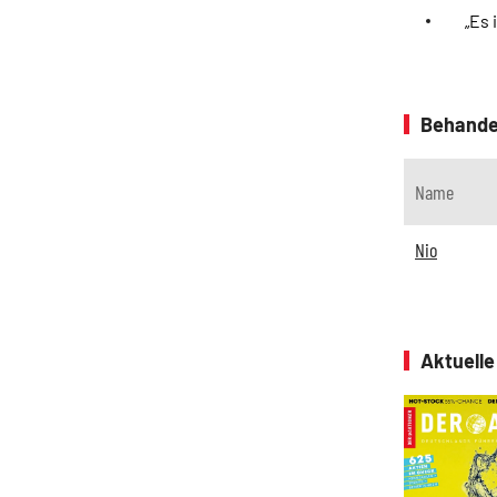
„Es 
Behande
Name
Nio
Aktuell