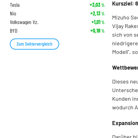
Kursziel: 6
Tesla
+3,03
%
Nio
+2,13
%
Mizuho Sec
Volkswagen Vz.
+1,01
%
Vijay Rake
BYD
+0,18
%
sich von 
niedrigere
Zum Sektorvergleich
Modell", s
Wettbewer
Dieses ne
Untersche
Kunden inn
wodurch A
Expansion
Darüber hi