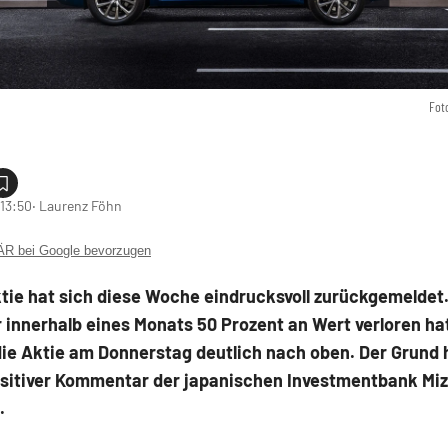
Fot
 13:50
‧ Laurenz Föhn
 bei Google bevorzugen
ktie hat sich diese Woche eindrucksvoll zurückgemelde
 innerhalb eines Monats 50 Prozent an Wert verloren ha
die Aktie am Donnerstag deutlich nach oben. Der Grund 
ositiver Kommentar der japanischen Investmentbank Mi
.