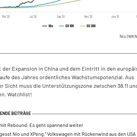
Mai '20
Jul '20
Sep '20
Nov '20
Jan '21
Nio
GD 100
GD 200
Nio
(WKN
t der Expansion in China und dem Eintritt in den europä
Laufe des Jahres ordentliches Wachstumspotenzial. Aus
r Sicht muss die Unterstützungszone zwischen 38,11 und
en. Watchlist!
 mit Rebound: Es geht spannend weiter
rgesst Nio und XPeng.“ Volkswagen mit Rückenwind aus den USA