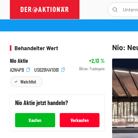
Nio: Ne
Behandelter Wert
Nio Aktie
+2,13
%
Börse:
Tradegate
A2N4PB
US62914V1061
Watchlist
Nio
Aktie jetzt handeln?
Kaufen
Verkaufen