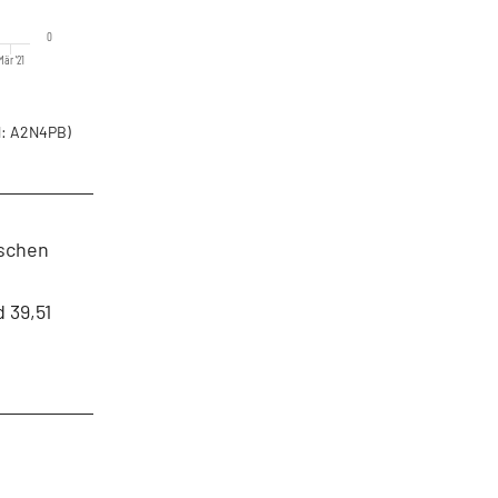
0
Mär '21
: A2N4PB)
ischen
 39,51