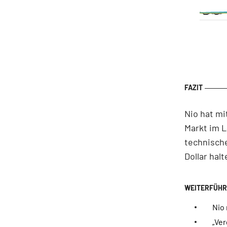
Nio hat mi
Markt im 
technische
Dollar halt
Nio
„Ve