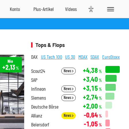
Tops & Flops
DAX
US Tech 100
US 30
MDAX
SDAX
EuroStoxx
Nio
+2,13
%
+4,38
Scout24
News
%
+3,40
SAP
%
+3,15
Infineon
News
%
+2,74
Siemens
News
%
+2,00
Deutsche Börse
%
-0,64
Allianz
News
%
-1,05
Beiersdorf
%