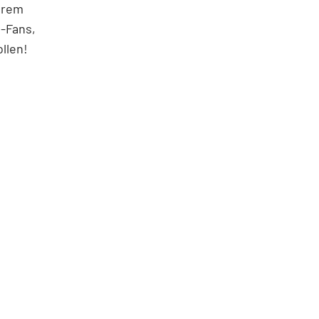
ihrem
-Fans,
llen!