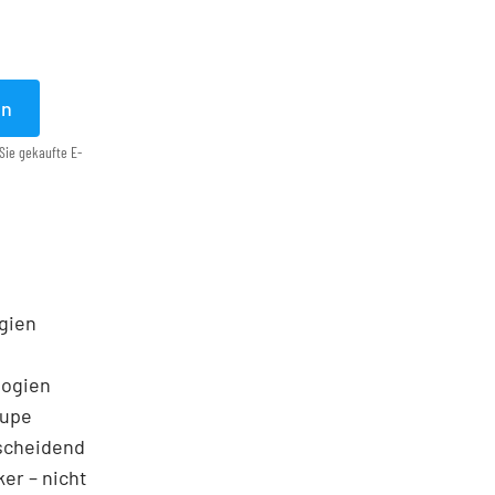
en
Sie gekaufte E-
egien
logien
Lupe
tscheidend
ker – nicht