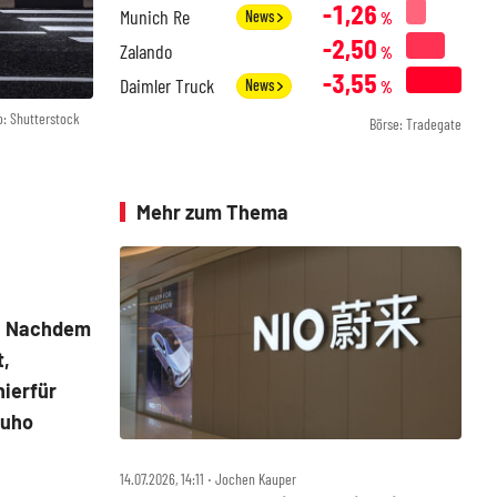
-1,26
Munich Re
News
%
-2,50
Zalando
%
-3,55
Daimler Truck
News
%
o: Shutterstock
Börse: Tradegate
Mehr zum Thema
t. Nachdem
t,
hierfür
zuho
14.07.2026, 14:11 ‧ Jochen Kauper