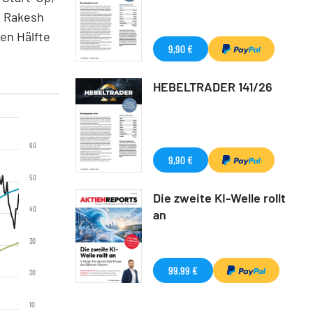
. Rakesh
en Hälfte
9,90 €
HEBELTRADER 141/26
60
9,90 €
50
Die zweite KI-Welle rollt
40
an
30
99,99 €
20
10