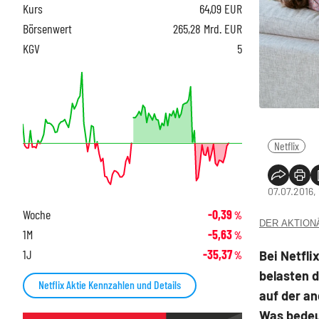
Kurs
64,09
EUR
Börsenwert
265,28 Mrd. EUR
KGV
5
Netflix
07.07.2016,
Woche
-0,39
%
DER AKTIONÄR
1M
-5,63
%
1J
-35,37
Bei Netfli
%
belasten 
Netflix Aktie Kennzahlen und Details
auf der a
Was bedeut