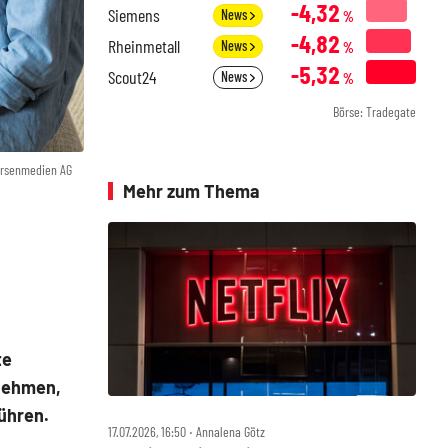
-4,32
Siemens
News
%
-4,82
Rheinmetall
News
%
-5,32
Scout24
News
%
Börse: Tradegate
örsenmedien AG
Mehr zum Thema
te
nehmen,
ühren.
17.07.2026, 16:50 ‧ Annalena Götz