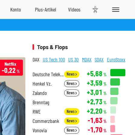
Tops & Flops
DAX
US Tech 100
US 30
MDAX
SDAX
EuroStoxx
Netflix
-0,22
%
+5,68
Deutsche Telekom
News
%
+3,59
Henkel Vz.
News
%
+3,01
Zalando
News
%
+2,73
Brenntag
%
+2,20
RWE
News
%
-1,63
Commerzbank
News
%
-1,70
Vonovia
News
%