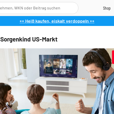
++ Heiß kaufen, eiskalt verdoppeln ++
: Sorgenkind US-Markt