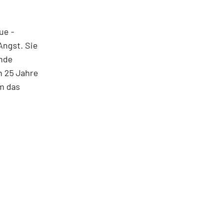
ue ­
Angst. Sie
ende
h 25 Jahre
em das