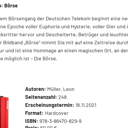
p: Börse
dem ­Börsen­­gang der Deutschen Telekom ­beginnt eine ne
ne Epoche voller ­Euphorie und Hysterie, ­voller Gier und 
cksritter ­hervor und ­Gescheiterte, ­Betrüger und leucht
r Bildband ­„Börse“ nimmt Sie mit auf eine Zeit­reise durc
ur und ist eine Hommage an ­einen ­magischen Ort, an d
 ­möglich ist – Die Börse.
Autoren:
Müller, Leon
Seitenanzahl:
248
Erscheinungstermin:
18.11.2021
Format:
Hardcover
ISBN:
978-3-86470-829-9
Preis:
50,00 €