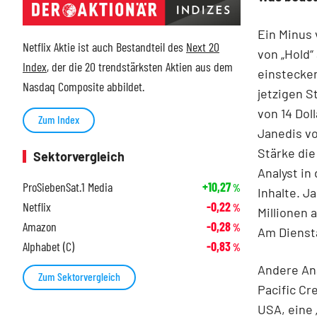
Ein Minus
Netflix Aktie ist auch Bestandteil des
Next 20
von „Hold“
Index
, der die 20 trendstärksten Aktien aus dem
einstecken
Nasdaq Composite abbildet.
jetzigen S
von 14 Dol
Zum Index
Janedis vo
Stärke die
Sektorvergleich
Analyst in
ProSiebenSat.1 Media
+10,27
%
Inhalte. J
Netflix
-0,22
%
Millionen a
Amazon
-0,28
%
Am Diensta
Alphabet (C)
-0,83
%
Andere Ana
Zum Sektorvergleich
Pacific Cr
USA, eine 