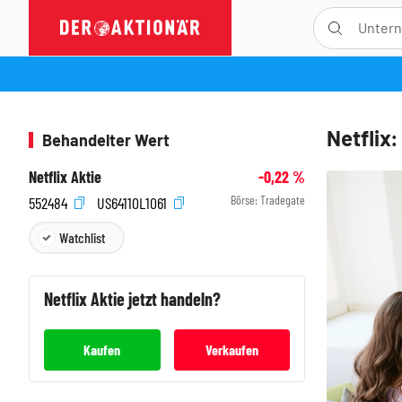
Netflix
Behandelter Wert
Netflix Aktie
-0,22
%
Börse:
Tradegate
552484
US64110L1061
Watchlist
Netflix
Aktie jetzt handeln?
Kaufen
Verkaufen