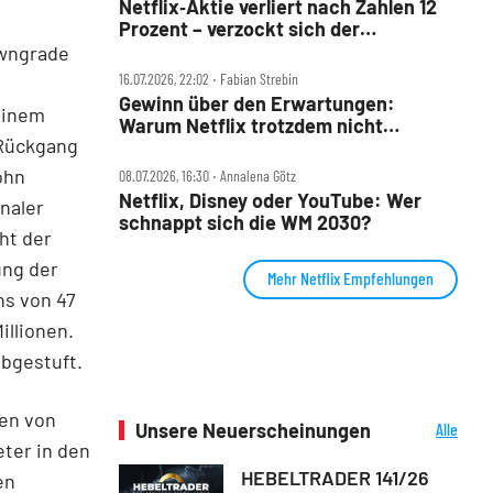
Netflix‑Aktie verliert nach Zahlen 12
Prozent – verzockt sich der
Streaming‑König?
owngrade
16.07.2026, 22:02 ‧ Fabian Strebin
Gewinn über den Erwartungen:
 einem
Warum Netflix trotzdem nicht
 Rückgang
überzeugen kann
ohn
08.07.2026, 16:30 ‧ Annalena Götz
Netflix, Disney oder YouTube: Wer
naler
schnappt sich die WM 2030?
ht der
ung der
Mehr Netflix Empfehlungen
hs von 47
illionen.
abgestuft.
ten von
Unsere Neuerscheinungen
Alle
Neuerscheinungen
eter in den
HEBELTRADER 141/26
en