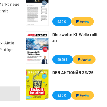
Markt neue
t mit
9,90 €
Die zweite KI-Welle rollt
an
ix-Aktie
 Mutige
99,99 €
DER AKTIONÄR 33/26
8,90 €