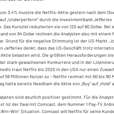
 von 3,4% musste die Netflix-Aktie gestern nach dem D
 auf „Underperform“ durch die Investmentbank Jefferies
. Das Kursziel reduzierten sie von 120 auf 80 Dollar. Bei
tand von 94 Dollar rechnen die Analysten also mit einem
lar. Grund für die negative Stimmung ist der US-Markt. J
n Jefferies denkt, dass das US-Geschäft trotz internatio
 Aktie belasten wird. Die größten Herausforderungen sie
 der stark gewachsenen Konkurrenz und in der Lizensier
anedis traut Netflix bis 2020 in den USA nur einen Zuwac
uf 58 Millionen Nutzer zu – Netflix rechnet mit 60 bis 90 M
g hatte bereits Needham die Aktie von „Buy“ auf „Hold“ 
lysten sind deutlich positiver gestimmt. Für die Analys
est ist der Deal mit Comcast, dem Nummer 1 Pay-TV Anbi
„Win-Win“ Situation. Comcast will Netflix für seine Kund