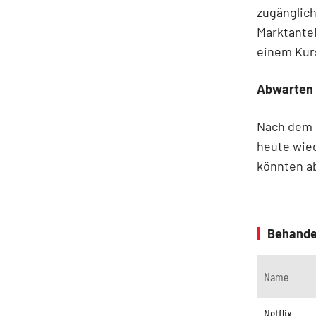
zugänglich
Marktantei
einem Kurs
Abwarten
Nach dem g
heute wied
könnten ab
Behande
Name
Netflix