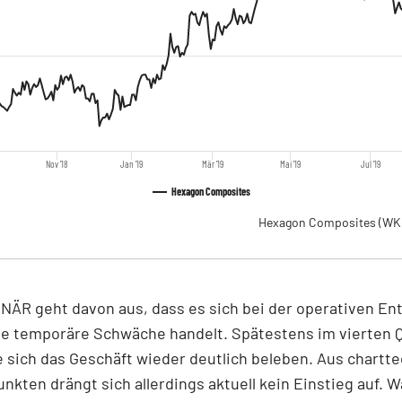
Nov '18
Jan '19
Mär '19
Mai '19
Jul '19
Hexagon Composites
Hexagon Composites
(WK
ÄR geht davon aus, dass es sich bei der operativen En
ne temporäre Schwäche handelt. Spätestens im vierten Q
e sich das Geschäft wieder deutlich beleben. Aus chartt
nkten drängt sich allerdings aktuell kein Einstieg auf. W