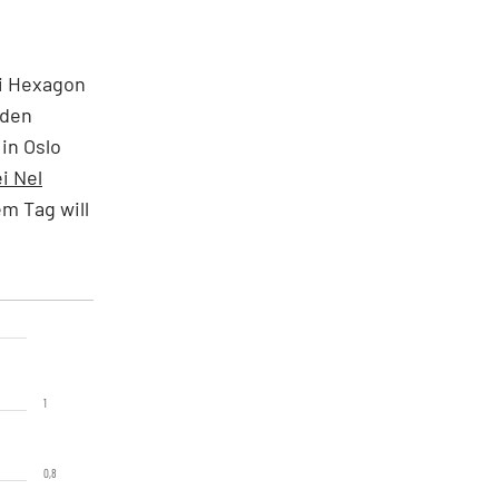
i Hexagon
 den
in Oslo
i Nel
em Tag will
1
0,8