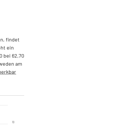
n, findet
oht ein
0 bei 62,70
chweden am
merkbar
10