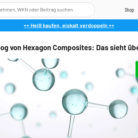
++ Heiß kaufen, eiskalt verdoppeln ++
Sog von Hexagon Composites: Das sieht übe