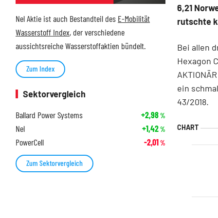
6,21 Norwe
Nel Aktie ist auch Bestandteil des
E-Mobilität
rutschte 
Wasserstoff Index
, der verschiedene
aussichtsreiche Wasserstoffaktien bündelt.
Bei allen 
Hexagon C
Zum Index
AKTIONÄR 
ein schmal
Sektorvergleich
43/2018.
Ballard Power Systems
+2,98
%
Nel
+1,42
%
PowerCell
-2,01
%
Zum Sektorvergleich