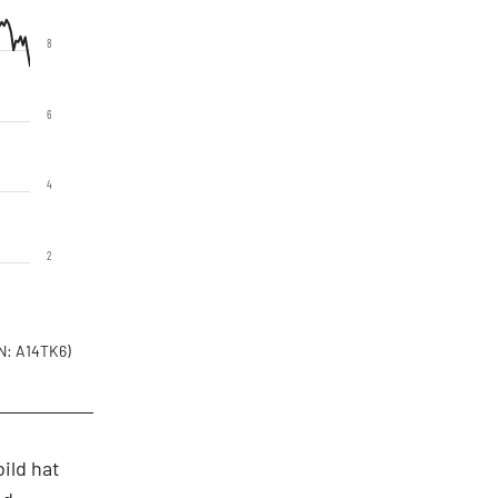
8
6
4
2
N: A14TK6)
ild hat