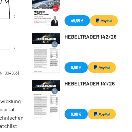
3
49,99 €
HEBELTRADER 142/26
2
9,90 €
N: 904953)
HEBELTRADER 141/26
twicklung
uartal
9,90 €
echnischen
atchlist!