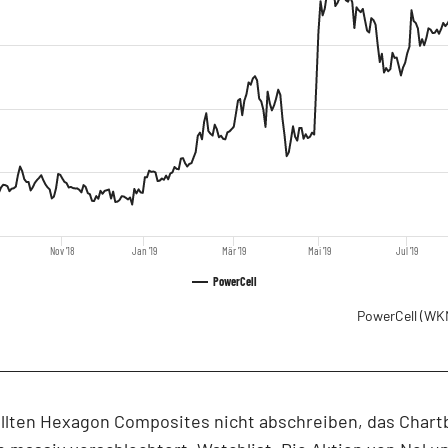
Nov '18
Jan '19
Mär '19
Mai '19
Jul '19
PowerCell
PowerCell
(WK
llten Hexagon Composites nicht abschreiben, das Chartb