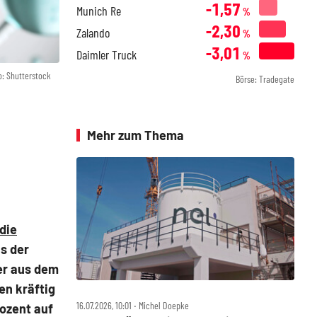
-1,57
Munich Re
%
-2,30
Zalando
%
-3,01
Daimler Truck
%
o: Shutterstock
Börse: Tradegate
Mehr zum Thema
die
s der
ner aus dem
en kräftig
16.07.2026, 10:01 ‧ Michel Doepke
rozent auf