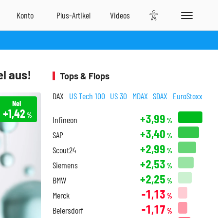
l aus!
Tops & Flops
DAX
US Tech 100
US 30
MDAX
SDAX
EuroStoxx
Nel
+1,42
%
+3,99
Infineon
%
+3,40
SAP
%
+2,99
Scout24
%
+2,53
Siemens
%
+2,25
BMW
%
-1,13
Merck
%
-1,17
Beiersdorf
%