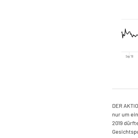
Sep '18
DER AKTION
nur um ei
2019 dürft
Gesichtspu