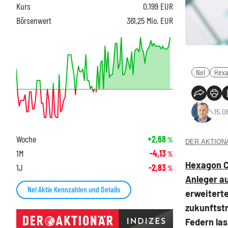
Kurs
0,199
EUR
Börsenwert
361,25 Mio. EUR
Nel
Hexa
15.0
Woche
+2,68
%
DER AKTIONÄR
1M
-4,13
%
Hexagon C
1J
-2,83
%
Anleger a
Nel Aktie Kennzahlen und Details
erweiterte
zukunftstr
Federn las