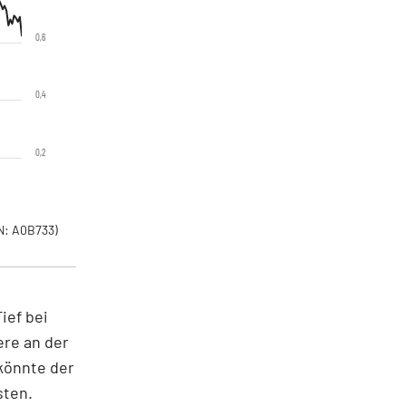
0,6
0,4
0,2
: A0B733)
ief bei
ere an der
 könnte der
sten.