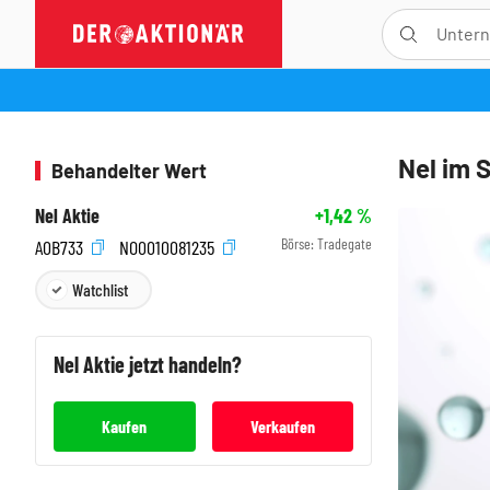
Nel im 
Behandelter Wert
Nel Aktie
+1,42
%
Börse:
Tradegate
A0B733
NO0010081235
Watchlist
Nel
Aktie jetzt handeln?
Kaufen
Verkaufen