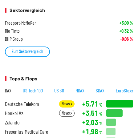
Sektorvergleich
Freeport-McMoRan
+3,00
%
Rio Tinto
+0,32
%
BHP Group
-0,06
%
Zum Sektorvergleich
Tops & Flops
DAX
US Tech 100
US 30
MDAX
SDAX
EuroStoxx
+5,71
Deutsche Telekom
News
%
+3,51
Henkel Vz.
News
%
+2,03
Zalando
%
+1,98
Fresenius Medical Care
%