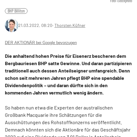
Foto: iStockphoto
BHP Billiton
21.03.2022, 08:20
‧
Thorsten Küfner
DER AKTIONÄR bei Google bevorzugen
Die anhaltend hohen Preise für Eisenerz bescheren dem
Bergbauriesen BHP satte Gewinne. Und daran partizipieren
traditionell auch dessen Anteilseigner umfangreich. Denn
schon seit mehreren Jahren pflegt BHP eine spendable
Dividendenpolitik – und daran dürfte sich in den
kommenden Jahren vermutlich wenig ändern.
So haben nun etwa die Experten der australischen
Großbank Macquarie ihre Schätzungen für die
Ausschüttungen des Rohstoffkonzerns veröffentlicht.
Demnach könnten sich die Aktionäre für das Geschäftsjahr
2022 auf eine Dividende von 3,01 Dollar je Anteilschein