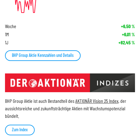
Woche
+6,50
%
1M
+6,01
%
1J
+82,45
%
BHP Group Aktie Kennzahlen und Details
BHP Group Aktie ist auch Bestandteil des
AKTIONÄR Vision 25 Index
, der
aussichtsreiche und zukunftsträchtige Aktien mit Wachstumspotenzial
bündelt.
Zum Index