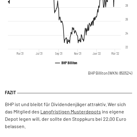
28
26
24
22
Mai '21
Jul '21
Sep '21
Nov '21
Jan '22
Mär '22
BHP Billiton
BHP Billiton
(WKN: 850524)
BHP ist und bleibt für Dividendenjäger attraktiv. Wer sich
das Mitglied des
Langfristigen Musterdepots
ins eigene
Depot legen will, der sollte den Stoppkurs bei 22,00 Euro
belassen.