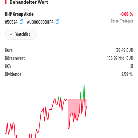
Behandelter Wert
BHP Group Aktie
-0,06
%
850524
AU000000BHP4
Börse:
Tradegate
Watchlist
Kurs
38,49
EUR
Börsenwert
186,99 Mrd. EUR
KGV
21
Dividende
2,59 %