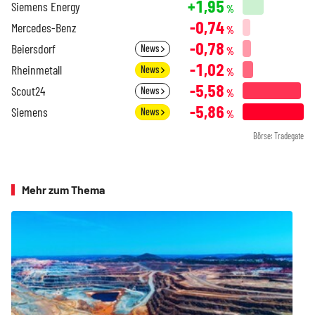
+1,95
Siemens Energy
%
-0,74
Mercedes-Benz
%
-0,78
Beiersdorf
News
%
-1,02
Rheinmetall
News
%
-5,58
Scout24
News
%
-5,86
Siemens
News
%
Börse: Tradegate
Mehr zum Thema