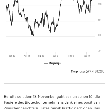
100
90
80
70
Jan '19
Mär '19
Mai '19
Jul '19
Sep '19
Nov '19
Morphosys
Morphosys
(WKN: 663200)
Bereits seit dem 18. November geht es nun schon für die
Papiere des Biotechunternehmens dank eines positiven
Zwischenberichts zu Tafasitamab kräftig nach oben. Das