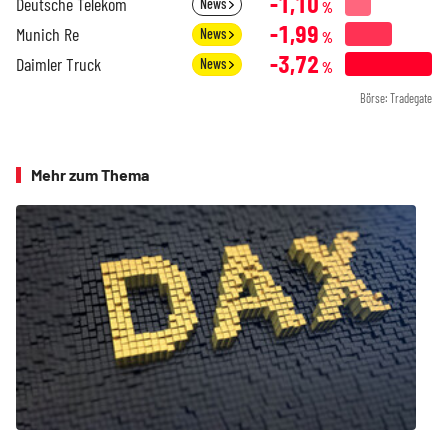
-1,10
Deutsche Telekom
News
%
-1,99
Munich Re
News
%
-3,72
Daimler Truck
News
%
Börse: Tradegate
Mehr zum Thema