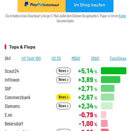
Im Shop kaufen
Sofortkauf
Sie erhalten einen Download-Link per E-Mail. Außerdem können Sie gekaufte E-Paper in Ihrem
Konto
herunterladen.
Tops & Flops
DAX
US Tech 100
US 30
MDAX
SDAX
EuroStoxx
+5,14
Scout24
News
%
+3,89
Infineon
News
%
+2,71
SAP
%
+2,67
Commerzbank
News
%
+2,34
Siemens
News
%
-0,79
E.on
%
-1,00
Beiersdorf
%