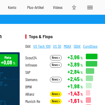
n
Tops & Flops
DAX
US Tech 100
US 30
MDAX
SDAX
EuroStoxx
+3,96
Meta
Scout24
News
%
+0,08
+3,89
%
Infineon
News
%
+2,84
SAP
%
+2,45
Siemens
News
%
+1,98
BMW
%
-1,43
Allianz
News
%
-1,61
Munich Re
News
%