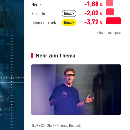
-1,68
Merck
%
-2,02
Zalando
News
%
-3,72
Daimler Truck
News
%
Börse: Tradegate
Mehr zum Thema
31.07.2026, 16:27 ‧ Andreas Deutsch