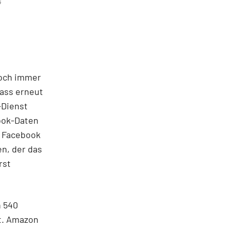
G
noch immer
dass erneut
-Dienst
ook-Daten
d Facebook
en, der das
rst
n 540
t. Amazon