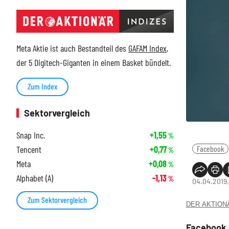
Meta Aktie ist auch Bestandteil des
GAFAM Index
,
der 5 Digitech-Giganten in einem Basket bündelt.
Zum Index
Sektorvergleich
Snap Inc.
+1,55
%
Tencent
+0,77
Facebook
%
Meta
+0,08
%
Alphabet (A)
-1,13
%
04.04.2019,
Zum Sektorvergleich
DER AKTIONÄR
Facebook 