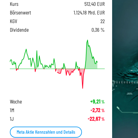
Kurs
512,40
EUR
Börsenwert
1.124,18 Mrd. EUR
KGV
22
Dividende
0,36 %
Woche
+9,21
%
1M
-2,72
%
1J
-22,67
%
Meta Aktie Kennzahlen und Details