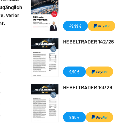
ugänglich
e, verlor
nt.
49,99 €
HEBELTRADER 142/26
9,90 €
HEBELTRADER 141/26
9,90 €