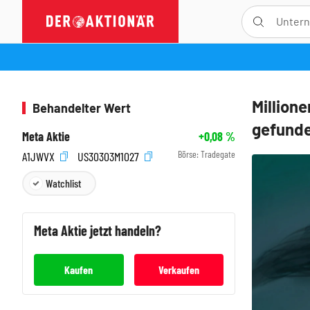
Million
Behandelter Wert
gefund
Meta Aktie
+0,08
%
Börse:
Tradegate
A1JWVX
US30303M1027
Watchlist
Meta
Aktie jetzt handeln?
Kaufen
Verkaufen