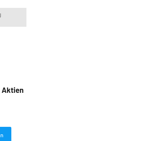
g
5 Aktien
en