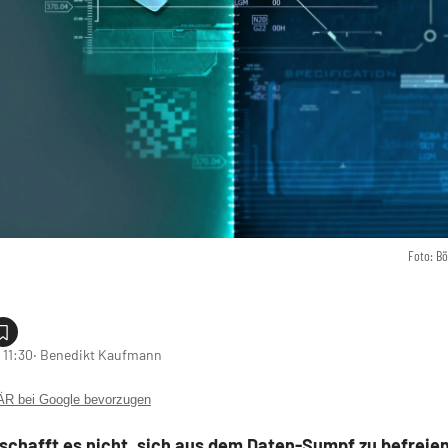
Foto: B
 11:30
‧ Benedikt Kaufmann
 bei Google bevorzugen
schafft es nicht, sich aus dem Daten-Sumpf zu befreien