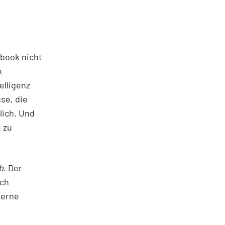
ebook nicht
k
elligenz
se, die
lich. Und
t zu
b
. Der
ich
terne