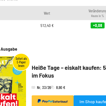
Veränderun
Wert
Heute in %
512,40
€
+0,08
e Ausgabe
Heiße Tage – eiskalt kaufen: 
im Fokus
Nr. 33/26
8,90 €
Im Shop kauf
Sofortkauf