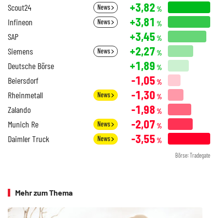
+3,82
Scout24
News
%
+3,81
Infineon
News
%
+3,45
SAP
%
+2,27
Siemens
News
%
+1,89
Deutsche Börse
%
-1,05
Beiersdorf
%
-1,30
Rheinmetall
News
%
-1,98
Zalando
%
-2,07
Munich Re
News
%
-3,55
Daimler Truck
News
%
Börse: Tradegate
Mehr zum Thema