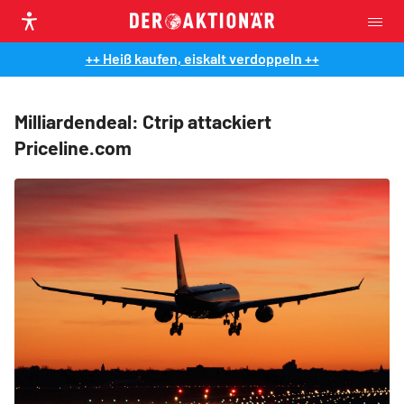
++ Heiß kaufen, eiskalt verdoppeln ++
Milliardendeal: Ctrip attackiert
Priceline.com