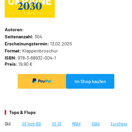
Autoren:
Seitenanzahl:
304
Erscheinungstermin:
13.02.2025
Format:
Klappenbroschur
ISBN:
978-3-68932-004-1
Preis:
19,90 €
Im Shop kaufen
Tops & Flops
DAX
US Tech 100
US 30
MDAX
SDAX
EuroStoxx