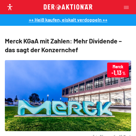
++ Heiß kaufen, eiskalt verdoppeln ++
Merck KGaA mit Zahlen: Mehr Dividende –
das sagt der Konzernchef
Merck
-1,13
%