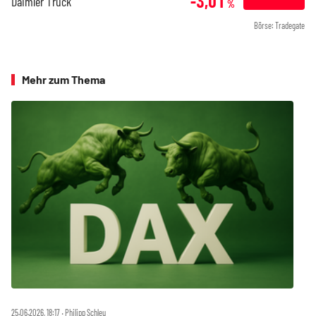
-3,01
Daimler Truck
%
Börse: Tradegate
Mehr zum Thema
25.06.2026, 18:17 ‧ Philipp Schleu