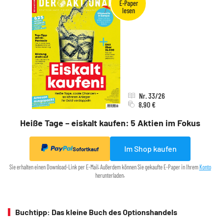
Nr. 33/26
8,90 €
Heiße Tage – eiskalt kaufen: 5 Aktien im Fokus
Im Shop kaufen
Sofortkauf
Sie erhalten einen Download-Link per E-Mail. Außerdem können Sie gekaufte E-Paper in Ihrem
Konto
herunterladen.
Buchtipp: Das kleine Buch des Optionshandels