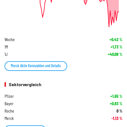
Woche
+0,42
%
1M
+1,73
%
1J
+40,08
%
Merck Aktie Kennzahlen und Details
Sektorvergleich
Pfizer
+1,65
%
Bayer
+0,93
%
Roche
0
%
Merck
-1,13
%