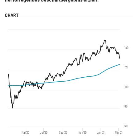
140
120
100
80
60
Mai '20
Jul '20
Sep '20
Nov '20
Jan '21
Mär '21