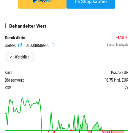
Im Shop kaufen
Behandelter Wert
Merck Aktie
-1,13
%
659990
DE0006599905
Börse:
Tradegate
Watchlist
Kurs
143,75
EUR
Börsenwert
18,75 Mrd. EUR
KGV
27