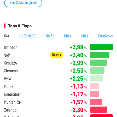
Zum Sektorvergleich
Tops & Flops
DAX
US Tech 100
US 30
MDAX
SDAX
EuroStoxx
+3,99
Infineon
%
+3,40
SAP
News
%
+2,99
Scout24
%
+2,53
Siemens
%
+2,25
BMW
%
-1,13
Merck
%
-1,17
Beiersdorf
%
-1,57
Munich Re
%
-2,30
Zalando
%