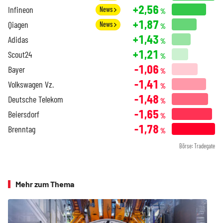
+2,56
Infineon
News
%
+1,87
Qiagen
News
%
+1,43
Adidas
%
+1,21
Scout24
%
-1,06
Bayer
%
-1,41
Volkswagen Vz.
%
-1,48
Deutsche Telekom
%
-1,65
Beiersdorf
%
-1,78
Brenntag
%
Börse: Tradegate
Mehr zum Thema