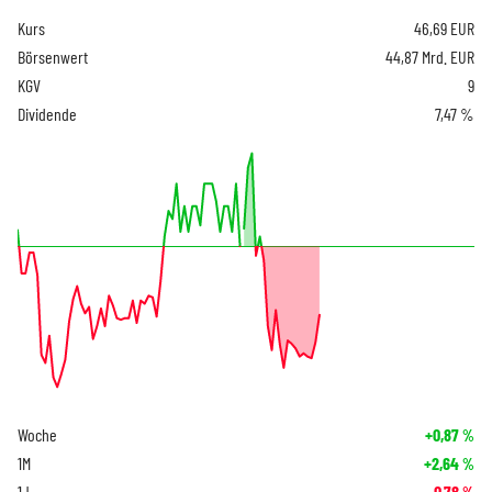
Kurs
46,69
EUR
Börsenwert
44,87 Mrd. EUR
KGV
9
Dividende
7,47 %
Woche
+0,87
%
1M
+2,64
%
1J
-0,78