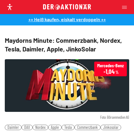
++ Heiß kaufen, eiskalt verdoppeln ++
Maydorns Minute: Commerzbank, Nordex,
Tesla, Daimler, Apple, JinkoSolar
Mercedes-Benz
-1,04
%
Foto: Börsenmedien AG
Daimler
DAX
Nordex
Apple
Tesla
Commerzbank
Jinkosolar