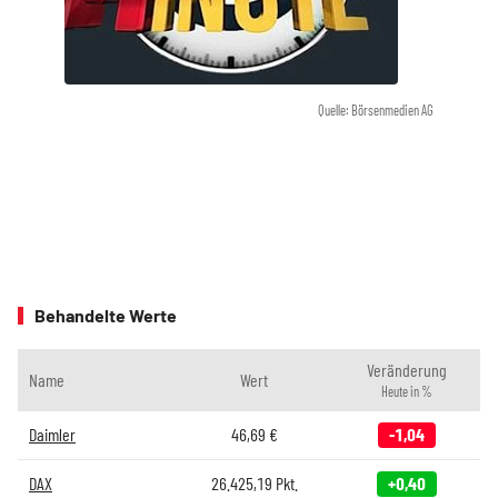
Quelle: Börsenmedien AG
Behandelte Werte
Veränderung
Name
Wert
Heute in %
Daimler
46,69
€
-1,04
DAX
26.425,19
Pkt.
+0,40