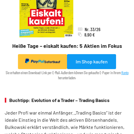
Nr. 33/26
8,90 €
Heiße Tage – eiskalt kaufen: 5 Aktien im Fokus
Im Shop kaufen
Sofortkauf
Sie erhalten einen Download-Link per E-Mail. Außerdem können Sie gekaufte E-Paper in Ihrem
Konto
herunterladen.
Buchtipp: Evolution of a Trader – Trading Basics
Jeder Profi war einmal Anfänger. „Trading Basics“ ist der
ideale Einstieg in die Welt des aktiven Börsenhandels.
Bulkowski erklärt verständlich, wie Märkte funktionieren,