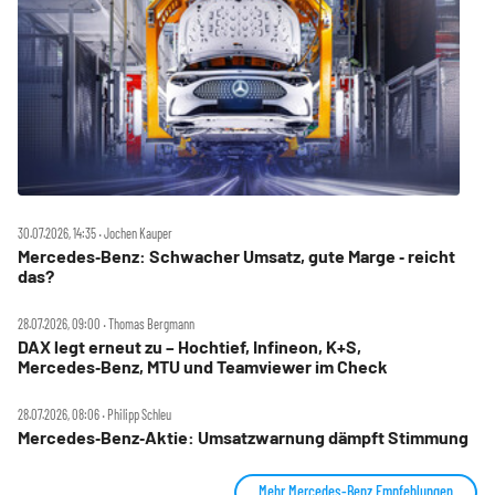
30.07.2026, 14:35 ‧ Jochen Kauper
Mercedes‑Benz: Schwacher Umsatz, gute Marge ‑ reicht
das?
28.07.2026, 09:00 ‧ Thomas Bergmann
DAX legt erneut zu – Hochtief, Infineon, K+S,
Mercedes‑Benz, MTU und Teamviewer im Check
28.07.2026, 08:06 ‧ Philipp Schleu
Mercedes‑Benz‑Aktie: Umsatzwarnung dämpft Stimmung
Mehr Mercedes-Benz Empfehlungen