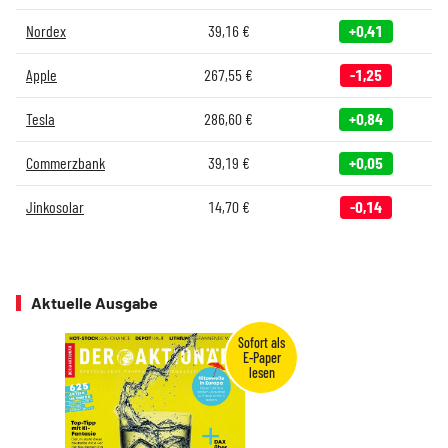
Nordex
39,16
€
+0,41
Apple
267,55
€
-1,25
Tesla
286,60
€
+0,84
Commerzbank
39,19
€
+0,05
Jinkosolar
14,70
€
-0,14
Aktuelle Ausgabe