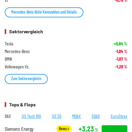
%
Mercedes-Benz Aktie Kennzahlen und Details
Sektorvergleich
Tesla
+0,84
%
Mercedes-Benz
-1,04
%
BMW
-1,07
%
Volkswagen Vz.
-1,28
%
Zum Sektorvergleich
Tops & Flops
DAX
US Tech 100
US 30
MDAX
SDAX
EuroStoxx
+3,23
Siemens Energy
News
%