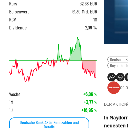
Kurs
32,68
EUR
Börsenwert
61,30 Mrd. EUR
KGV
10
Dividende
2,09 %
Deutsche B
Royal Dutch
04.0
Woche
+6,06
%
1M
+3,77
%
DER AKTIONÄR
1J
+16,95
%
In Maydor
Deutsche Bank Aktie Kennzahlen und
neuesten 
Details