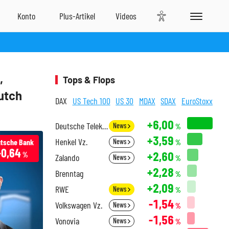
,
Tops & Flops
utch
DAX
US Tech 100
US 30
MDAX
SDAX
EuroStoxx
+6,00
Deutsche Telekom
News
%
+3,59
Henkel Vz.
tsche Bank
News
%
-0,64
+2,60
%
Zalando
News
%
+2,28
Brenntag
%
+2,09
RWE
News
%
-1,54
Volkswagen Vz.
News
%
-1,56
Vonovia
News
%