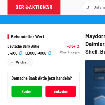
Maydorn
Behandelter Wert
Daimler
Deutsche Bank Aktie
-0,64
%
Shell, B
Börse:
Tradegate
514000
DE0005140008
Watchlist
Deutsche Bank
Aktie jetzt handeln?
Kaufen
Verkaufen