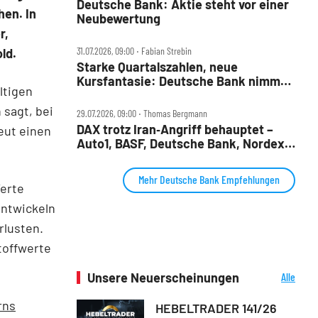
Deutsche Bank: Aktie steht vor einer
hen. In
Neubewertung
r,
31.07.2026, 09:00 ‧ Fabian Strebin
old.
Starke Quartalszahlen, neue
Kursfantasie: Deutsche Bank nimmt
ltigen
2028‑Ziele ins Visier
sagt, bei
29.07.2026, 09:00 ‧ Thomas Bergmann
DAX trotz Iran‑Angriff behauptet –
neut einen
Auto1, BASF, Deutsche Bank, Nordex,
Porsche AG und Redcare im Check
Mehr Deutsche Bank Empfehlungen
erte
entwickeln
rlusten.
toffwerte
Unsere Neuerscheinungen
Alle
Neuerscheinungen
rns
HEBELTRADER 141/26