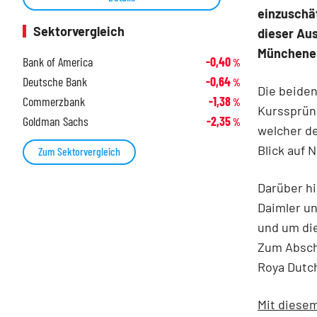
einzuschät
Sektorvergleich
dieser Aus
Münchener
Bank of America
-0,40
%
Deutsche Bank
-0,64
%
Die beide
Commerzbank
-1,38
%
Kurssprün
Goldman Sachs
-2,35
%
welcher de
Blick auf 
Zum Sektorvergleich
Darüber hi
Daimler un
und um die
Zum Abschl
Roya Dutch
Mit diesem