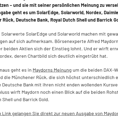
zen – und sie mit seiner persönlichen Meinung zu verse
gabe geht es um SolarEdge, Solarworld, Nordex, Daimle
 Rück, Deutsche Bank, Royal Dutch Shell und Barrick G
n Solarwerte SolarEdge und Solarworld machen mit gewa
gen auf sich aufmerksam. Börsenexperte Alfred Maydorn 
r beiden Aktien sich der Einstieg lohnt. Und er wirft er
Nordex, deren Chartbild sich deutlich eingetrübt hat.
naus geht es in
Maydorns Meinung
um die beiden DAX-W
d die Münchener Rück, die sich höchst unterschiedlich 
 Deutsche Bank mit ihren nicht enden wollenden Kursve
uss wirft Maydorn noch einen Blick auf die beiden Rohs
 Shell und Barrick Gold.
 Link gelangen Sie direkt zur neuen Ausgabe von Maydo