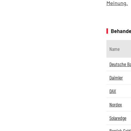
Meinung.
Behande
Name
Deutsche B
Daimler
DAX
Nordex
Solaredge
Barrick Gold