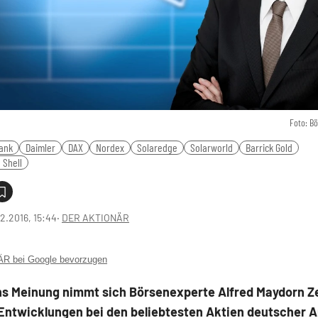
Foto: B
ank
Daimler
DAX
Nordex
Solaredge
Solarworld
Barrick Gold
 Shell
2.2016, 15:44
‧
DER AKTIONÄR
 bei Google bevorzugen
ns Meinung nimmt sich Börsenexperte Alfred Maydorn Ze
Entwicklungen bei den beliebtesten Aktien deutscher A