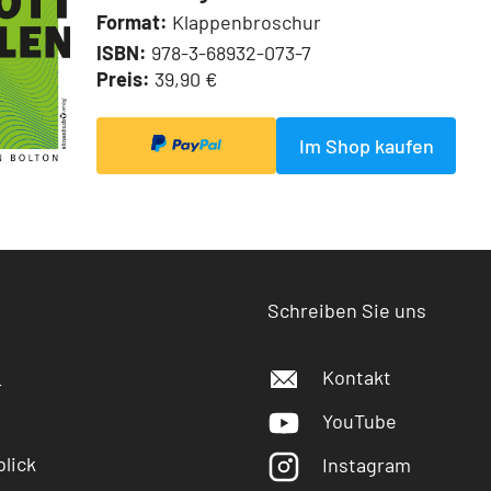
Format:
Klappenbroschur
ISBN:
978-3-68932-073-7
Preis:
39,90 €
Im Shop kaufen
Schreiben Sie uns
Kontakt
r
YouTube
lick
Instagram