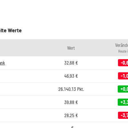
lte Werte
Veränd
Wert
Heute 
ank
32,68
€
-0,
46,93
€
-1,
26.140,13
Pkt.
+0,
39,88
€
+3,
28,25
€
-3,
-
€