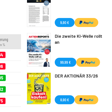
9,90 €
Die zweite KI-Welle rollt
erung
an
in %
64
99,99 €
06
DER AKTIONÄR 33/26
05
32
8,90 €
75