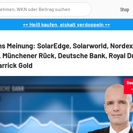
++ Heiß kaufen, eiskalt verdoppeln ++
s Meinung: SolarEdge, Solarworld, Nordex
, Münchener Rück, Deutsche Bank, Royal D
arrick Gold
Deu