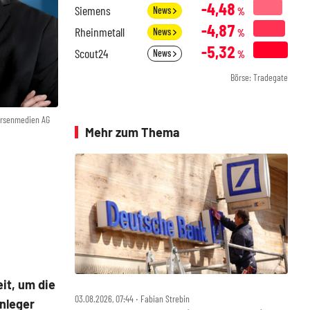
-4,48
Siemens
News
%
-4,87
Rheinmetall
News
%
-5,32
Scout24
News
%
Börse: Tradegate
örsenmedien AG
Mehr zum Thema
it, um die
03.08.2026, 07:44 ‧ Fabian Strebin
nleger