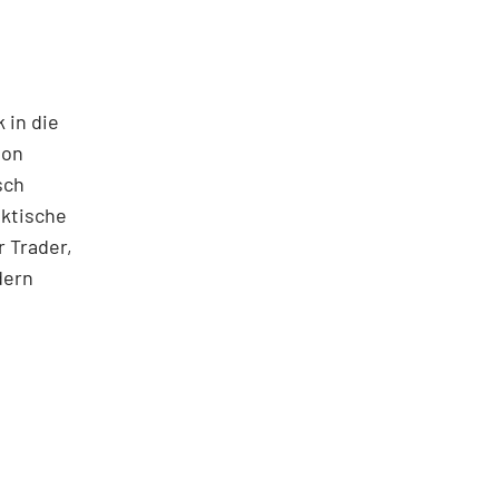
 in die
ton
sch
aktische
 Trader,
dern