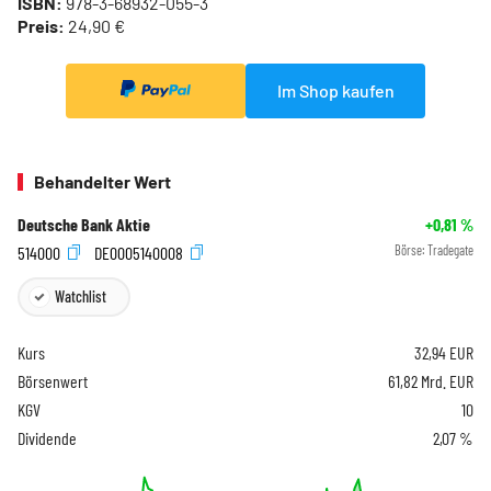
ISBN:
978-3-68932-055-3
Preis:
24,90 €
Im Shop kaufen
Behandelter Wert
Deutsche Bank Aktie
+0,81
%
514000
DE0005140008
Börse:
Tradegate
Watchlist
Kurs
32,94
EUR
Börsenwert
61,82 Mrd. EUR
KGV
10
Dividende
2,07 %