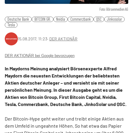
Foto: Börsenmedien AG
Deutsche Bank
BITCOIN GR.
Nvidia
Commerzbank
QSC
Jinkosolar
Tesla
15.08.2017, 11:23
‧
DER AKTIONÄR
DER AKTIONÄR bei Google bevorzugen
In Maydorns Meinung analysiert Börsenexperte Alfred
Maydorn die neuesten Entwicklungen der beliebtesten
Aktien deutscher Anleger – und versieht sie mit seiner
persönlichen Meinung. In dieser Ausgabe geht es um die
Aktien von Bitcoin Group, First Bitcoin Capital, Nvidia,
Tesla, Commerzbank, Deutsche Bank, JinkoSolar und QSC.
Der Bitcoin-Hype geht weiter und treibt einige Aktien aus
dem Umfeld in ungeahnte Höhen. So hat etwa das Papier
von First Bitcoin Capital seit Jahresbeginn um über 6.000