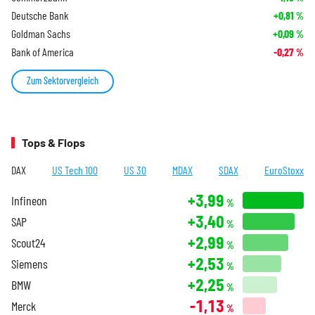
Deutsche Bank
+0,81
%
Goldman Sachs
+0,09
%
Bank of America
-0,27
%
Zum Sektorvergleich
Tops & Flops
DAX
US Tech 100
US 30
MDAX
SDAX
EuroStoxx
+3,99
Infineon
%
+3,40
SAP
%
+2,99
Scout24
%
+2,53
Siemens
%
+2,25
BMW
%
-1,13
Merck
%