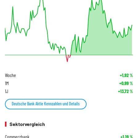
Woche
+1,92
%
1M
+0,99
%
1J
+13,72
%
Deutsche Bank Aktie Kennzahlen und Details
Sektorvergleich
Commerzbank
+1,19
%