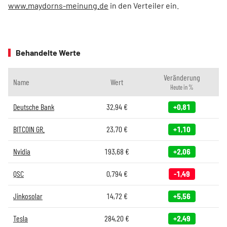
www.maydorns-meinung.de
in den Verteiler ein.
Behandelte Werte
Veränderung
Name
Wert
Heute in %
Deutsche Bank
32,94
€
+0,81
BITCOIN GR.
23,70
€
+1,10
Nvidia
193,68
€
+2,06
QSC
0,794
€
-1,49
Jinkosolar
14,72
€
+5,56
Tesla
284,20
€
+2,49