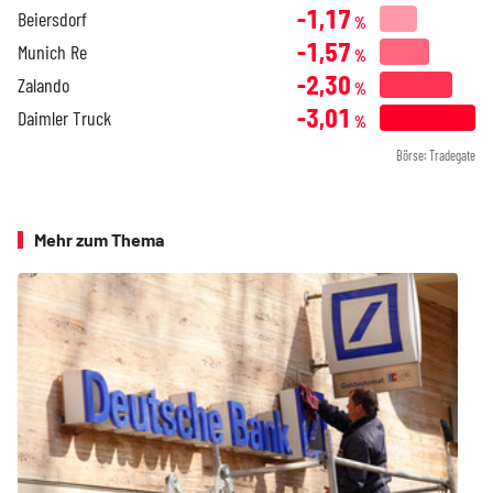
-1,17
Beiersdorf
%
-1,57
Munich Re
%
-2,30
Zalando
%
-3,01
Daimler Truck
%
Börse: Tradegate
Mehr zum Thema