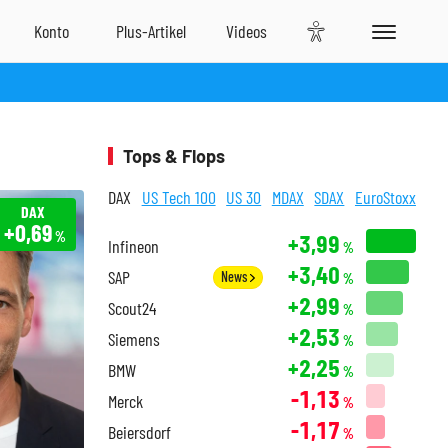
Tops & Flops
DAX
US Tech 100
US 30
MDAX
SDAX
EuroStoxx
DAX
+0,69
%
+3,99
Infineon
%
+3,40
SAP
News
%
+2,99
Scout24
%
+2,53
Siemens
%
+2,25
BMW
%
-1,13
Merck
%
-1,17
Beiersdorf
%