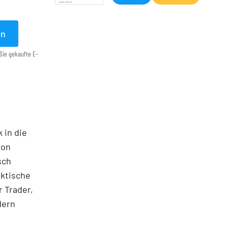
en
Sie gekaufte E-
 in die
ton
sch
aktische
 Trader,
dern