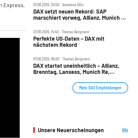
n Express,
07.08.2026, 20:00 ‧ Annalena Götz
DAX setzt neuen Rekord: SAP
marschiert vorweg, Allianz, Munich Re
& Daimler Truck patzen
07.08.2026, 14:40 ‧ Thomas Bergmann
Perfekte US‑Daten – DAX mit
nächstem Rekord
07.08.2026, 09:00 ‧ Thomas Bergmann
DAX startet uneinheitlich – Allianz,
Brenntag, Lanxess, Munich Re,
Porsche SE, SUSS MicroTec im Check
Mehr DAX Empfehlungen
Unsere Neuerscheinungen
Alle
Neuerscheinungen