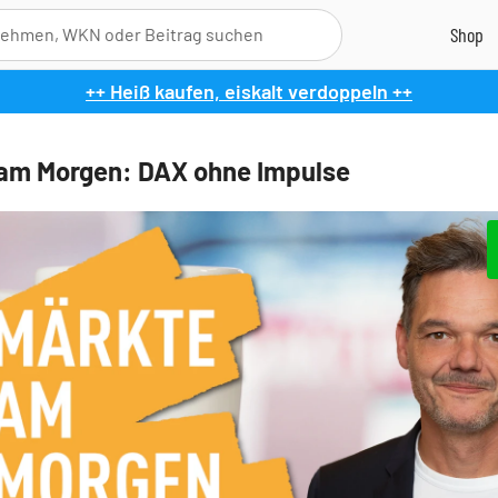
++ Heiß kaufen, eiskalt verdoppeln ++
am Morgen: DAX ohne Impulse