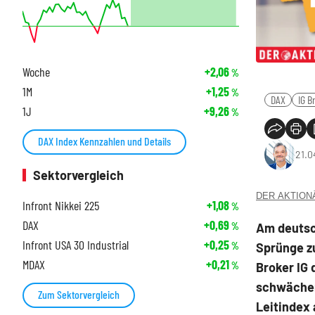
Woche
+2,06
%
1M
+1,25
%
DAX
IG B
1J
+9,26
%
DAX Index Kennzahlen und Details
21.0
Sektorvergleich
DER AKTIONÄR
Infront Nikkei 225
+1,08
%
DAX
+0,69
Am deutsc
%
Infront USA 30 Industrial
+0,25
Sprünge z
%
MDAX
+0,21
Broker IG 
%
schwächer
Zum Sektorvergleich
Leitindex 