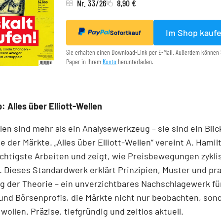
Nr. 33/26
8,90 €
Im Shop kauf
Sofortkauf
Sie erhalten einen Download-Link per E-Mail. Außerdem können 
Paper in Ihrem
Konto
herunterladen.
: Alles über Elliott-Wellen
llen sind mehr als ein Analysewerkzeug – sie sind ein Blick
e der Märkte. „Alles über Elliott-Wellen“ vereint A. Hamil
chtigste Arbeiten und zeigt, wie Preisbewegungen zykli
 Dieses Standardwerk erklärt Prinzipien, Muster und pr
 der Theorie – ein unverzichtbares Nachschlagewerk für
und Börsenprofis, die Märkte nicht nur beobachten, son
wollen. Präzise, tiefgründig und zeitlos aktuell.