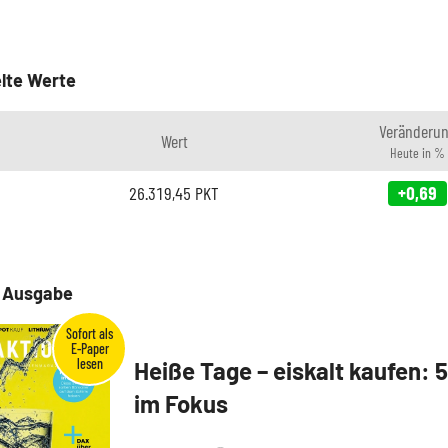
lte Werte
Veränderu
Wert
Heute in %
26.319,45
PKT
+0,69
e Ausgabe
Heiße Tage – eiskalt kaufen: 
im Fokus