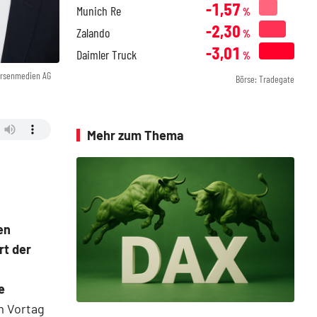
-1,57
Munich Re
%
-2,30
Zalando
%
-3,01
Daimler Truck
%
örsenmedien AG
Börse: Tradegate
Mehr zum Thema
en
rt der
e
m Vortag