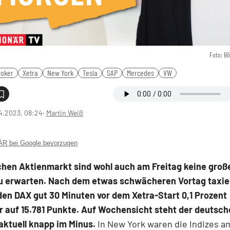
Foto: B
roker
Xetra
New York
Tesla
SAP
Mercedes
VW
4.2023, 08:24
‧
Martin Weiß
 bei Google bevorzugen
hen Aktienmarkt sind wohl auch am Freitag keine groß
u erwarten. Nach dem etwas schwächeren Vortag taxie
den DAX gut 30 Minuten vor dem Xetra-Start 0,1 Prozent
 auf 15.781 Punkte. Auf Wochensicht steht der deutsch
aktuell knapp im Minus.
In New York waren die Indizes a